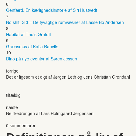
6
Genfærd. En kærlighedshistorie af Siri Hustvedt
7
No shit, S 3 – De tyvagtige rumvæsner af Lasse Bo Andersen
8
Habitat af Theis Ørntoft
9
Grænseløs af Katja Ranvits
10
Dino på nye eventyr af Søren Jessen
forrige
Det er ligesom et digt af Jørgen Leth og Jens Christian Grøndahl
tilfældig
næste
Nellikedrengen af Lars Holmgaard Jørgensen
0 kommentarer