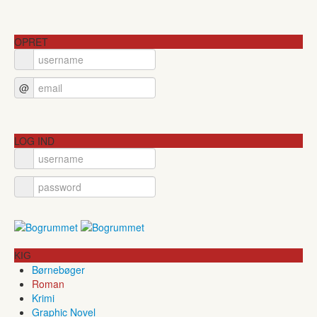
OPRET
@
LOG IND
KIG
Børnebøger
Roman
Krimi
Graphic Novel