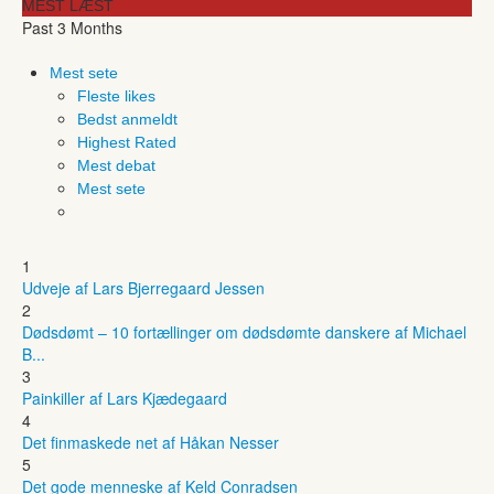
MEST LÆST
Past 3 Months
Mest sete
Fleste likes
Bedst anmeldt
Highest Rated
Mest debat
Mest sete
1
Udveje af Lars Bjerregaard Jessen
2
Dødsdømt – 10 fortællinger om dødsdømte danskere af Michael
B...
3
Painkiller af Lars Kjædegaard
4
Det finmaskede net af Håkan Nesser
5
Det gode menneske af Keld Conradsen