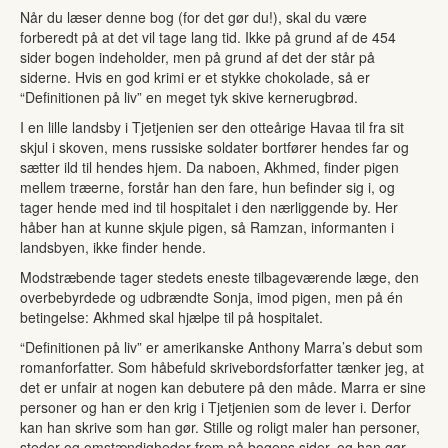
Når du læser denne bog (for det gør du!), skal du være
forberedt på at det vil tage lang tid. Ikke på grund af de 454
sider bogen indeholder, men på grund af det der står på
siderne. Hvis en god krimi er et stykke chokolade, så er
“Definitionen på liv” en meget tyk skive kernerugbrød.
I en lille landsby i Tjetjenien ser den otteårige Havaa til fra sit
skjul i skoven, mens russiske soldater bortfører hendes far og
sætter ild til hendes hjem. Da naboen, Akhmed, finder pigen
mellem træerne, forstår han den fare, hun befinder sig i, og
tager hende med ind til hospitalet i den nærliggende by. Her
håber han at kunne skjule pigen, så Ramzan, informanten i
landsbyen, ikke finder hende.
Modstræbende tager stedets eneste tilbageværende læge, den
overbebyrdede og udbrændte Sonja, imod pigen, men på én
betingelse: Akhmed skal hjælpe til på hospitalet.
“Definitionen på liv” er amerikanske Anthony Marra’s debut som
romanforfatter. Som håbefuld skrivebordsforfatter tænker jeg, at
det er unfair at nogen kan debutere på den måde. Marra er sine
personer og han er den krig i Tjetjenien som de lever i. Derfor
kan han skrive som han gør. Stille og roligt maler han personer,
steder og omstændigheder frem på bogens sider, og han gør