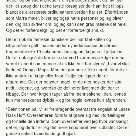
det i et sprog der i dette første forsøg sender ham helt til tops
blandt de allerstørste ordkunstnere verden har set. Efterhånden
som Marra maler, bliver jeg også hans personer og jeg bliver
den krig han skriver om, og jeg kan i den grad mærke det hele.
Og det er forfærdeligt, og det er forfærdeligt smukt.
Det er nok de færreste danskere der har fået kaffen og
citronmånen galt i halsen under nyhededsudsendelsernes
fragmentariske 10-sekunders indslag om krigene i Tjetjenien.
Det er nok også de færreste der ved hvor mange krige der har
været i landet som mange af os ikke helt har styr på, hvor vi skal
finde på Google Maps. Men det gør heller ikke noget, for det er
ikke antallet af krige eller hvor Tjetjenien ligger der er
afgørende. Det der betyder noget, er de mennesker der står
midt i krigene, og hvordan de definerer livet med det der er
tilbage. Der hvor krigen tager alt fra menneskene i den, levnes
kun menneskenes dybde – og for nogle levnes kun afgrunden.
“Definitionen på liv” er fremragende oversat fra engelsk af Lasse
Rask Hoff. Oversætteren formår at grave sig ned i fortællingen
og fortælle den indefra. Som oversætter ved jeg hvor vanskeligt
det er, og derfor er jeg det mere imponeret over udfaldet. Det er
ganske enkelt blændende godt gjort.