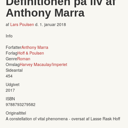
Definitionen på liv af
Anthony Marra
af
Lars Poulsen
d.
1. januar 2018
Info
Forfatter
Anthony Marra
Forlag
Hoff & Poulsen
Genre
Roman
Omslag
Harvey Macaulay/Imperiet
Sideantal
454
Udgivet
2017
ISBN
9788793279582
Originaltitel
A constellation of vital phenomena - oversat af Lasse Rask Hoff