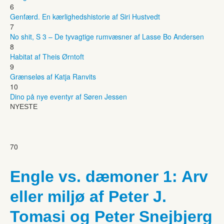
6
Genfærd. En kærlighedshistorie af Siri Hustvedt
7
No shit, S 3 – De tyvagtige rumvæsner af Lasse Bo Andersen
8
Habitat af Theis Ørntoft
9
Grænseløs af Katja Ranvits
10
Dino på nye eventyr af Søren Jessen
NYESTE
70
Engle vs. dæmoner 1: Arv
eller miljø af Peter J.
Tomasi og Peter Snejbjerg