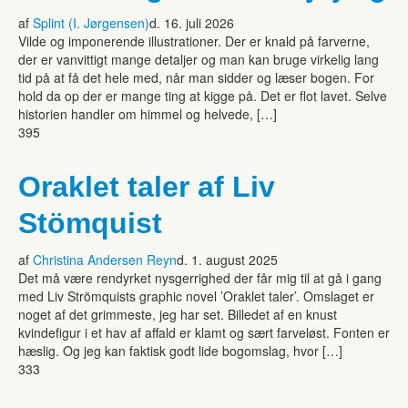
af
Splint (I. Jørgensen)
d. 16. juli 2026
Vilde og imponerende illustrationer. Der er knald på farverne,
der er vanvittigt mange detaljer og man kan bruge virkelig lang
tid på at få det hele med, når man sidder og læser bogen. For
hold da op der er mange ting at kigge på. Det er flot lavet. Selve
historien handler om himmel og helvede, […]
395
Oraklet taler af Liv
Stömquist
af
Christina Andersen Reyn
d. 1. august 2025
Det må være rendyrket nysgerrighed der får mig til at gå i gang
med Liv Strömquists graphic novel ’Oraklet taler’. Omslaget er
noget af det grimmeste, jeg har set. Billedet af en knust
kvindefigur i et hav af affald er klamt og sært farveløst. Fonten er
hæslig. Og jeg kan faktisk godt lide bogomslag, hvor […]
333