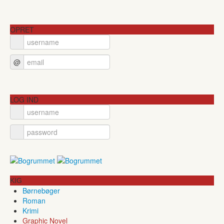
OPRET
@
LOG IND
KIG
Børnebøger
Roman
Krimi
Graphic Novel