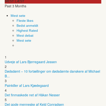
MEST LÆST
Past 3 Months
Mest sete
Fleste likes
Bedst anmeldt
Highest Rated
Mest debat
Mest sete
1
Udveje af Lars Bjerregaard Jessen
2
Dødsdømt – 10 fortællinger om dødsdømte danskere af Michael
B...
3
Painkiller af Lars Kjædegaard
4
Det finmaskede net af Håkan Nesser
5
Det gode menneske af Keld Conradsen