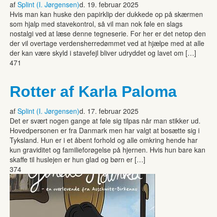
af
Splint (I. Jørgensen)
d. 19. februar 2025
Hvis man kan huske den papirklip der dukkede op på skærmen
som hjalp med stavekontrol, så vil man nok føle en slags
nostalgi ved at læse denne tegneserie. For her er det netop den
der vil overtage verdensherredømmet ved at hjælpe med at alle
der kan være skyld i stavefejl bliver udryddet og lavet om […]
471
Rotter af Karla Paloma
af
Splint (I. Jørgensen)
d. 17. februar 2025
Det er svært nogen gange at føle sig tilpas når man stikker ud.
Hovedpersonen er fra Danmark men har valgt at bosætte sig i
Tyksland. Hun er i et åbent forhold og alle omkring hende har
kun graviditet og familieforøgelse på hjernen. Hvis hun bare kan
skaffe til huslejen er hun glad og børn er […]
374