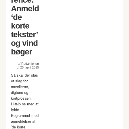
Anmeld
‘de
korte
tekster’
og vind
bøger
af
Redaktionen
d. 25. april 2015
Så skal der slås
et slag for
novellerne,
digtene og
kortprosaen.
Hjælp os med at
fylde
Bogrummet med
anmeldelser af
’de korte