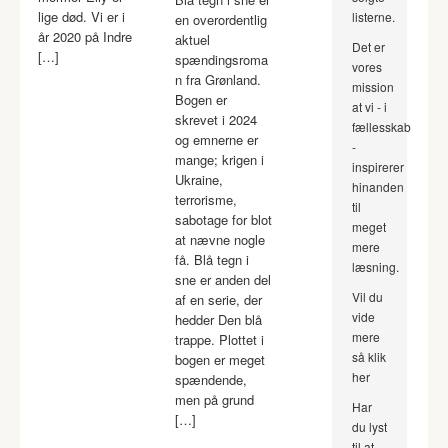
lige død. Vi er i
listerne.
en overordentlig
år 2020 på Indre
aktuel
Det er
[…]
spændingsroma
vores
n fra Grønland.
mission
Bogen er
at vi - i
skrevet i 2024
fællesskab
og emnerne er
-
mange; krigen i
inspirerer
Ukraine,
hinanden
terrorisme,
til
sabotage for blot
meget
at nævne nogle
mere
få. Blå tegn i
læsning.
sne er anden del
Vil du
af en serie, der
vide
hedder Den blå
mere
trappe. Plottet i
så klik
bogen er meget
her
spændende,
men på grund
Har
[…]
du lyst
til at