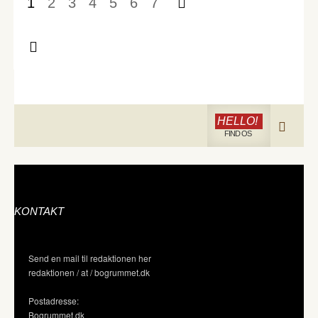
1
2
3
4
5
6
7
HELLO!
FIND OS
KONTAKT
Send en mail til redaktionen her
redaktionen / at / bogrummet.dk
Postadresse:
Bogrummet.dk