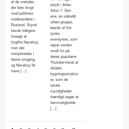
af de metoder,
skjult i årtier.
der blev brugt
Atlov-7. Den
mod politiske
ene, en såkaldt
modstandere i
urbex-gruppe,
Rusland. Styret
består af fire
havde tidligere
tyske
forsøgt at
eventyrere, som
forgifte Navalnyj,
rejser verden
men det
rundt for på
mislykkedes i
deres populære
første omgang
Youtube-kanal at
og Navalnyj fik
afsløre
mere […]
bygningsstruktur
er, som de
lokale
myndigheder
ihærdigt søger at
hemmeligholde.
[…]