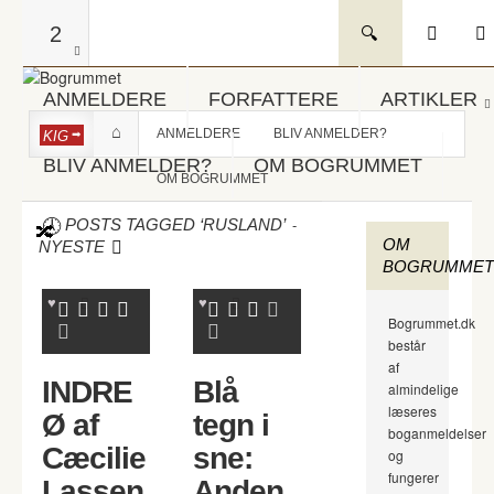
2
ANMELDERE
FORFATTERE
ARTIKLER
ANMELDERE
BLIV ANMELDER?
KIG
BLIV ANMELDER?
OM BOGRUMMET
OM BOGRUMMET
-
POSTS TAGGED ‘RUSLAND’
OM
NYESTE
BOGRUMMET
Bogrummet.dk
består
af
INDRE
Blå
almindelige
læseres
Ø af
tegn i
boganmeldelser
Cæcilie
sne:
og
fungerer
Lassen
Anden