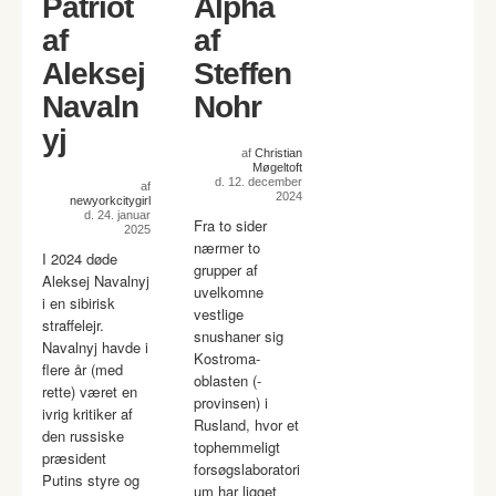
Patriot
Alpha
af
af
Aleksej
Steffen
Navaln
Nohr
yj
af
Christian
Møgeltoft
d. 12. december
af
2024
newyorkcitygirl
d. 24. januar
Fra to sider
2025
nærmer to
I 2024 døde
grupper af
Aleksej Navalnyj
uvelkomne
i en sibirisk
vestlige
straffelejr.
snushaner sig
Navalnyj havde i
Kostroma-
flere år (med
oblasten (-
rette) været en
provinsen) i
ivrig kritiker af
Rusland, hvor et
den russiske
tophemmeligt
præsident
forsøgslaboratori
Putins styre og
um har ligget