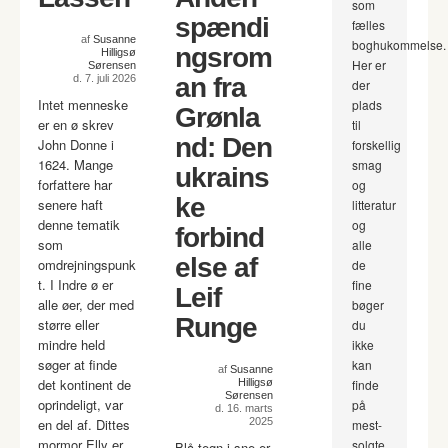
som
spændi
fælles
af
Susanne
boghukommelse.
ngsrom
Hilligsø
Her er
Sørensen
d. 7. juli 2026
an fra
der
Intet menneske
plads
Grønla
er en ø skrev
til
nd: Den
John Donne i
forskellig
1624. Mange
smag
ukrains
forfattere har
og
ke
senere haft
litteratur
denne tematik
og
forbind
som
alle
else af
omdrejningspunk
de
t. I Indre ø er
fine
Leif
alle øer, der med
bøger
Runge
større eller
du
mindre held
ikke
søger at finde
kan
af
Susanne
det kontinent de
Hilligsø
finde
Sørensen
oprindeligt, var
på
d. 16. marts
en del af. Dittes
2025
mest-
mormor Elly er
solgte
Blå tegn i sne er