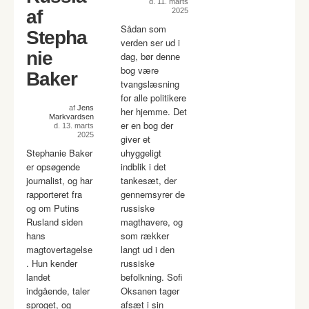
d. 11. marts
af
2025
Sådan som
Stepha
verden ser ud i
nie
dag, bør denne
bog være
Baker
tvangslæsning
for alle politikere
af
Jens
her hjemme. Det
Markvardsen
er en bog der
d. 13. marts
2025
giver et
Stephanie Baker
uhyggeligt
er opsøgende
indblik i det
journalist, og har
tankesæt, der
rapporteret fra
gennemsyrer de
og om Putins
russiske
Rusland siden
magthavere, og
hans
som rækker
magtovertagelse
langt ud i den
. Hun kender
russiske
landet
befolkning. Sofi
indgående, taler
Oksanen tager
sproget, og
afsæt i sin