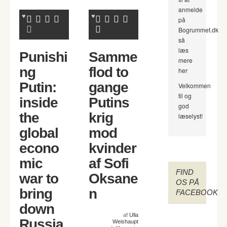
anmelde
på
Bogrummet.dk
så
læs
Punishi
Samme
mere
ng
flod to
her
Putin:
gange
Velkommen
til og
inside
Putins
god
the
krig
læselyst!
global
mod
econo
kvinder
mic
af Sofi
FIND
war to
Oksane
OS PÅ
bring
n
FACEBOOK
down
af
Ulla
Russia
Weishaupt