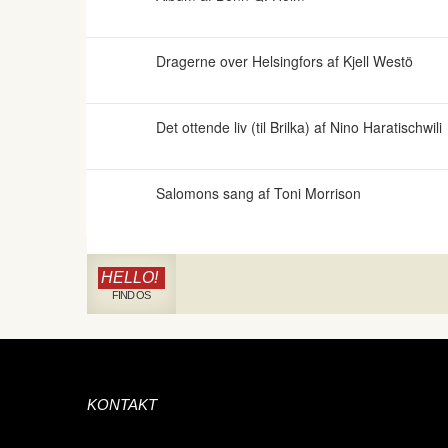
Dragerne over Helsingfors af Kjell Westö
Det ottende liv (til Brilka) af Nino Haratischwili
Salomons sang af Toni Morrison
HELLO!
FIND OS
KONTAKT