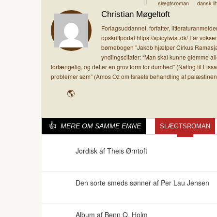
slægtsroman
dansk lit
Christian Møgeltoft
Forlagsuddannet, forfatter, litteraturanmel
opskriftportal https://spicytwist.dk/ Før vo
børnebogen ”Jakob hjælper Cirkus Ramasjang
yndlingscitater: “Man skal kunne glemme al
forfængelig, og det er en grov form for dumhed” (Nattog til Li
problemer søm” (Amos Oz om Israels behandling af palæstinen
MERE OM SAMME EMNE
SLÆGTSROMAN
Jordisk af Theis Ørntoft
Den sorte smeds sønner af Per Lau Jensen
Album af Benn Q. Holm