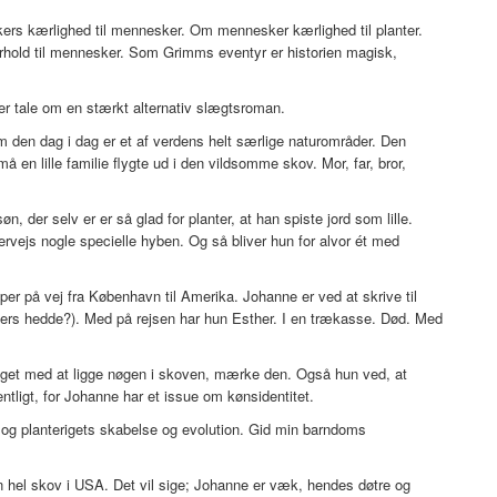
rs kærlighed til mennesker. Om mennesker kærlighed til planter.
forhold til mennesker. Som Grimms eventyr er historien magisk,
 er tale om en stærkt alternativ slægtsroman.
 den dag i dag er et af verdens helt særlige naturområder. Den
å en lille familie flygte ud i den vildsomme skov. Mor, far, bror,
øn, der selv er er så glad for planter, at han spiste jord som lille.
rvejs nogle specielle hyben. Og så bliver hun for alvor ét med
mper på vej fra København til Amerika. Johanne er ved at skrive til
 ellers hedde?). Med på rejsen har hun Esther. I en trækasse. Død. Med
oget med at ligge nøgen i skoven, mærke den. Også hun ved, at
entligt, for Johanne har et issue om kønsidentitet.
s og planterigets skabelse og evolution. Gid min barndoms
en hel skov i USA. Det vil sige; Johanne er væk, hendes døtre og