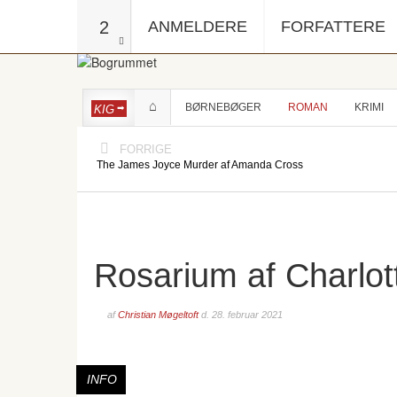
2
ANMELDERE
FORFATTERE
BØRNEBØGER
ROMAN
KRIMI
KIG
FORRIGE
The James Joyce Murder af Amanda Cross
Rosarium af Charlot
af
Christian Møgeltoft
d.
28. februar 2021
INFO