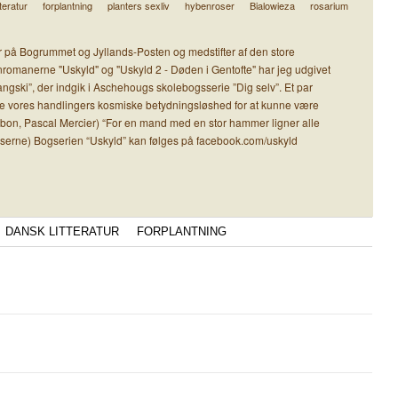
teratur
forplantning
planters sexliv
hybenroser
Bialowieza
rosarium
der på Bogrummet og Jyllands-Posten og medstifter af den store
ksenromanerne "Uskyld" og "Uskyld 2 - Døden i Gentofte" har jeg udgivet
ski”, der indgik i Aschehougs skolebogsserie ”Dig selv”. Et par
le vores handlingers kosmiske betydningsløshed for at kunne være
ssabon, Pascal Mercier) “For en mand med en stor hammer ligner alle
serne) Bogserien “Uskyld” kan følges på facebook.com/uskyld
DANSK LITTERATUR
FORPLANTNING