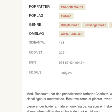
FORFATTER
Charlotte Weitze
FORLAG
Gutkind
GENRE
Slægtsroman
udviklingsroman
OMSLAG
Alette Bertelsen
418
SIDEANTAL
2021
UDGIVET
978 87 434 0042 4
ISBN
1. udgave
UDGAVE
Med ”Rosarium” har den prisbelønnede forfatter Charlotte We
Handlingen er medrivende. Beskrivelserne af planter, træer
Læsere, der holder af naturen omkring os, og som er friske 
af mainstream-litteratur vil hade den, så er det sagt.