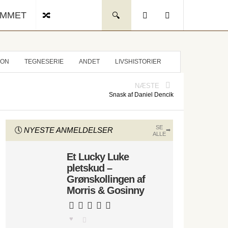
UMMET
ION
TEGNESERIE
ANDET
LIVSHISTORIER
NÆSTE
Snask af Daniel Dencik
SE
NYESTE ANMELDELSER
ALLE
Et Lucky Luke
pletskud –
Grønskollingen af
Morris & Gosinny