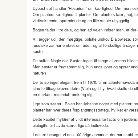
Dybest set handler ”Rosarium” om kærlighed. Om menneske
Om planters kærlighed til planter. Om planters kær-, nej, 
vildtvoksende, spændende og en lille smule uhyggelig.
Bogen falder i tre dele, og hen ad vejen indser man, at der
Vi lægger ud i den mægtige, polske urskov Bialowieza, som
russiske zar har erobret området, og af forskellige årsager m
søster.
De sulter. Nogle dør. Søster tages til fange af zarens blide s
Men søster er frugtsommelig, hun undslipper og spiser unde
naturen
Del to springer elegant frem til 1970, til en atlanterhavsda
sine to tilbageblevne døtre (Viola og Lilly, hvad skulle de
en markant rosenduft omkring sig.
Lige som søster i Polen har Johanne noget med planter; n
planter har hver deres forplantningsstrategi, hvilket er væs
Dette kapitel myldrer af vildt interessante facts om jorden
biologitimer havde været lige så indlevede.
I del tre besøger vi den 100-årige Johanne, der har skabt 