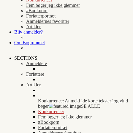
Fem bøger jeg ikke glemmer
#Bookporn
Forfatterportræt
Anmeldernes favoritter
Artikler
Bliv anmelder?
Om Bogrummet
SECTIONS
Anmeldere
Forfattere
Artikler
Konkurrence: Anmeld ‘de korte tekster’ og vind
bøger
SE ALLE
Konkurrencer
Fem bøger jeg ikke glemmer
#Bookporn
Forfatterportræt
Anmeldernes favoritter