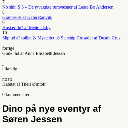
7
No shit, S 3 – De tyvagtige rumvæsner af Lasse Bo Andersen
8
Grænseløs af Katja Ranvits
9
Husker du? af Mette Lisby
10
Slip ud af spillet 2- Mysteriet på Starship Crusader af Dustin Crus...
forrige
Gode råd af Anna Elisabeth Jessen
tilfældig
næste
Habitat af Theis Ørntoft
0 kommentarer
Dino på nye eventyr af
Søren Jessen