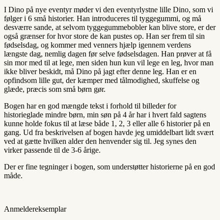
I Dino på nye eventyr møder vi den eventyrlystne lille Dino, som vi
følger i 6 små historier. Han introduceres til tyggegummi, og må
desværre sande, at selvom tyggegummebobler kan blive store, er der
også grænser for hvor store de kan pustes op. Han ser frem til sin
fødselsdag, og kommer med venners hjælp igennem verdens
længste dag, nemlig dagen før selve fødselsdagen. Han prøver at få
sin mor med til at lege, men siden hun kun vil lege en leg, hvor man
ikke bliver beskidt, må Dino på jagt efter denne leg. Han er en
opfindsom lille gut, der kæmper med tålmodighed, skuffelse og
glæde, præcis som små børn gør.
Bogen har en god mængde tekst i forhold til billeder for
historieglade mindre børn, min søn på 4 år har i hvert fald sagtens
kunne holde fokus til at læse både 1, 2, 3 eller alle 6 historier på en
gang. Ud fra beskrivelsen af bogen havde jeg umiddelbart lidt svært
ved at gætte hvilken alder den henvender sig til. Jeg synes den
virker passende til de 3-6 årige.
Der er fine tegninger i bogen, som understøtter historierne på en god
måde.
Anmeldereksemplar