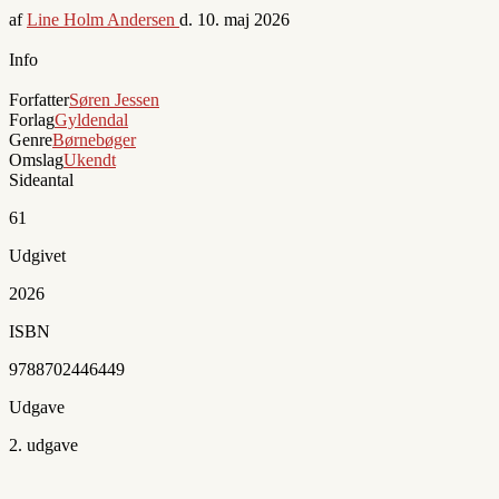
af
Line Holm Andersen
d.
10. maj 2026
Info
Forfatter
Søren Jessen
Forlag
Gyldendal
Genre
Børnebøger
Omslag
Ukendt
Sideantal
61
Udgivet
2026
ISBN
9788702446449
Udgave
2. udgave