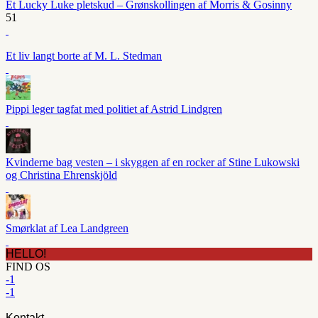
Et Lucky Luke pletskud – Grønskollingen af Morris & Gosinny
51
Et liv langt borte af M. L. Stedman
Pippi leger tagfat med politiet af Astrid Lindgren
Kvinderne bag vesten – i skyggen af en rocker af Stine Lukowski
og Christina Ehrenskjöld
Smørklat af Lea Landgreen
HELLO!
FIND OS
-1
-1
Kontakt