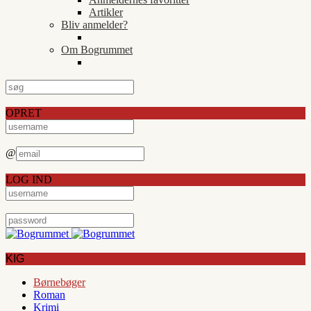
Artikler
Bliv anmelder?
Om Bogrummet
OPRET
@
LOG IND
KIG
Børnebøger
Roman
Krimi