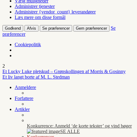
Vælg muligheder
Administrer tjenester
Administrer {vendor_count} leverandører
Læs mere om disse formål
Se
Godkend
Afvis
Se præferencer
Gem præferencer
præferencer
Cookiepolitik
2
Et Lucky Luke pletskud – Grønskollingen af Morris & Gosinny
Et liv langt borte af M. L. Stedman
Anmeldere
Forfattere
Artikler
Konkurrence: Anmeld ‘de korte tekster’ og vind bøger
SE ALLE
Konkurrencer