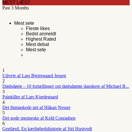
MEST LÆST
Past 3 Months
Mest sete
Fleste likes
Bedst anmeldt
Highest Rated
Mest debat
Mest sete
1
Udveje af Lars Bjerregaard Jessen
2
Dødsdømt – 10 fortællinger om dødsdømte danskere af Michael B...
3
Painkiller af Lars Kjædegaard
4
Det finmaskede net af Håkan Nesser
5
Det gode menneske af Keld Conradsen
6
Genfærd. En kærlighedshistorie af Siri Hustvedt