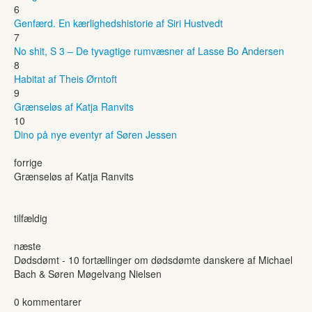
6
Genfærd. En kærlighedshistorie af Siri Hustvedt
7
No shit, S 3 – De tyvagtige rumvæsner af Lasse Bo Andersen
8
Habitat af Theis Ørntoft
9
Grænseløs af Katja Ranvits
10
Dino på nye eventyr af Søren Jessen
forrige
Grænseløs af Katja Ranvits
tilfældig
næste
Dødsdømt - 10 fortællinger om dødsdømte danskere af Michael
Bach & Søren Møgelvang Nielsen
0 kommentarer