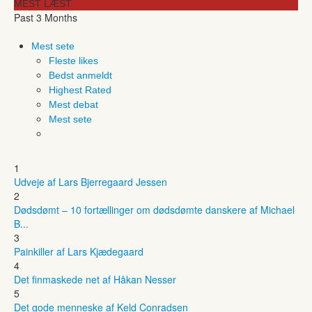
MEST LÆST
Past 3 Months
Mest sete
Fleste likes
Bedst anmeldt
Highest Rated
Mest debat
Mest sete
1
Udveje af Lars Bjerregaard Jessen
2
Dødsdømt – 10 fortællinger om dødsdømte danskere af Michael
B...
3
Painkiller af Lars Kjædegaard
4
Det finmaskede net af Håkan Nesser
5
Det gode menneske af Keld Conradsen