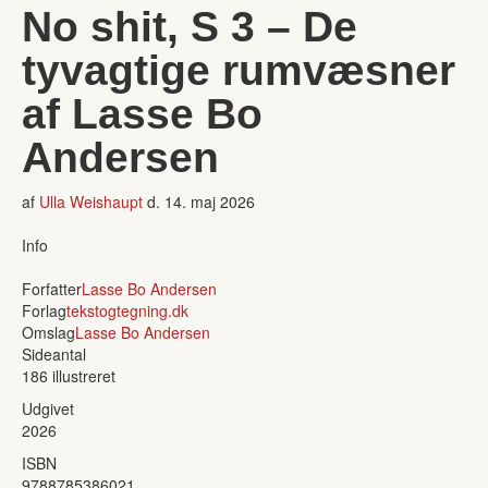
No shit, S 3 – De
tyvagtige rumvæsner
af Lasse Bo
Andersen
af
Ulla Weishaupt
d.
14. maj 2026
Info
Forfatter
Lasse Bo Andersen
Forlag
tekstogtegning.dk
Omslag
Lasse Bo Andersen
Sideantal
186 illustreret
Udgivet
2026
ISBN
9788785386021