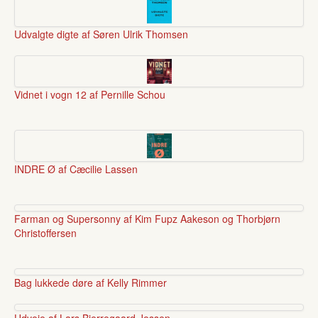
Udvalgte digte af Søren Ulrik Thomsen
Vidnet i vogn 12 af Pernille Schou
INDRE Ø af Cæcilie Lassen
Farman og Supersonny af Kim Fupz Aakeson og Thorbjørn
Christoffersen
Bag lukkede døre af Kelly Rimmer
Udveje af Lars Bjerregaard Jessen