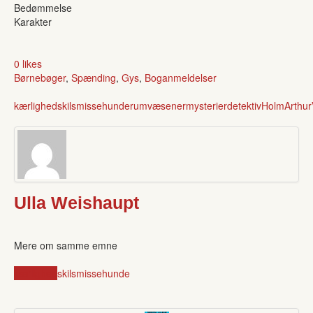
Bedømmelse
Karakter
0 likes
Børnebøger
,
Spænding
,
Gys
,
Boganmeldelser
kærlighed
skilsmisse
hunde
rumvæsener
mysterier
detektiv
Holm
Arthur
Ulla Weishaupt
Mere om samme emne
kærlighed
skilsmisse
hunde