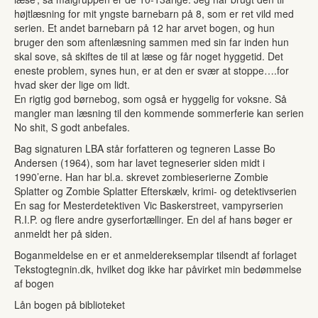
højtlæsning for mit yngste barnebarn på 8, som er ret vild med
serien. Et andet barnebarn på 12 har arvet bogen, og hun
bruger den som aftenlæsning sammen med sin far inden hun
skal sove, så skiftes de til at læse og får noget hyggetid. Det
eneste problem, synes hun, er at den er svær at stoppe….for
hvad sker der lige om lidt.
En rigtig god børnebog, som også er hyggelig for voksne. Så
mangler man læsning til den kommende sommerferie kan serien
No shit, S godt anbefales.
Bag signaturen LBA står forfatteren og tegneren Lasse Bo
Andersen (1964), som har lavet tegneserier siden midt i
1990’erne. Han har bl.a. skrevet zombieserierne Zombie
Splatter og Zombie Splatter Efterskælv, krimi- og detektivserien
En sag for Mesterdetektiven Vic Baskerstreet, vampyrserien
R.I.P. og flere andre gyserfortællinger. En del af hans bøger er
anmeldt her på siden.
Boganmeldelse en er et anmeldereksemplar tilsendt af forlaget
Tekstogtegnin.dk, hvilket dog ikke har påvirket min bedømmelse
af bogen
Lån bogen på biblioteket