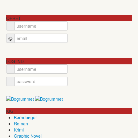
OPRET
@
LOG IND
KIG
Børnebøger
Roman
Krimi
Graphic Novel