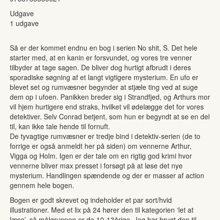
Udgave
1 udgave
Så er der kommet endnu en bog i serien No shit, S. Det hele
starter med, at en kanin er forsvundet, og vores tre venner
tilbyder at tage sagen. De bliver dog hurtigt afbrudt i deres
sporadiske søgning af et langt vigtigere mysterium. En ufo er
blevet set og rumvæsner begynder at stjæle ting ved at suge
dem op i ufoen. Panikken breder sig i Strandfjed, og Arthurs mor
vil hjem hurtigere end straks, hvilket vil ødelægge det for vores
detektiver. Selv Conrad betjent, som hun er begyndt at se en del
til, kan ikke tale hende til fornuft.
De tyvagtige rumvæsner er tredje bind i detektiv-serien (de to
forrige er også anmeldt her på siden) om vennerne Arthur,
Vigga og Holm. Igen er der tale om en rigtig god krimi hvor
vennerne bliver max presset i forsøgt på at løse det nye
mysterium. Handlingen spændende og der er masser af action
gennem hele bogen.
Bogen er godt skrevet og indeholder et par sort/hvid
illustrationer. Med et lix på 24 hører den til kategorien ‘let at
læse’, så målgruppen er de 10-13årige. Jeg har brugt den til