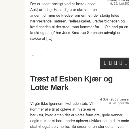
Der er noget særligt ved at læse Jeppe
d. 28. juni 20
Aakjær i dag. Hans digte er skrevet i en
anden tid, men de kredser om emner, der stadig føles
nærværende: naturen, fællesskabet, uretfærdigheden og
kærligheden til det sted, man kommer fra. I ”Ole sad på en
knold og sang” har Jens Smærup Sørensen udvalgt en
række af […]
Trøst af Esben Kjær og
Lotte Mørk
af
Splint (I. Jørgense
Vi går ikke igennem livet uden tab. Vi
d. 20. april 20
kommer alle til at opleve at miste en vi
har kær, hvad enten det er vores forældre, gode venner,
nogle mister et barn, andre oplever ulykker og i sidste ende
skal vi også selv herfra. Så døden er en stor del af livet,