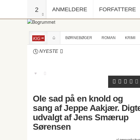
2
ANMELDERE
FORFATTERE
BØRNEBØGER
ROMAN
KRIMI
KIG
NYESTE
Ole sad på en knold og
sang af Jeppe Aakjær. Digt
udvalgt af Jens Smærup
Sørensen
af
newyorkcitygi