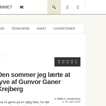
UMMET
ION
TEGNESERIE
ANDET
LIVSHISTORIER
Den sommer jeg lærte at
lyve af Gunvor Ganer
Krejberg
af
Splint (I. Jørgensen)
na vil gerne på en rigtig ferie, for det
d. 29. april 2026