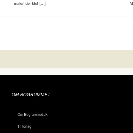
maleri der blot […]
M
OM BOGRUMMET
Om Bogrummet.dk
Til forlag