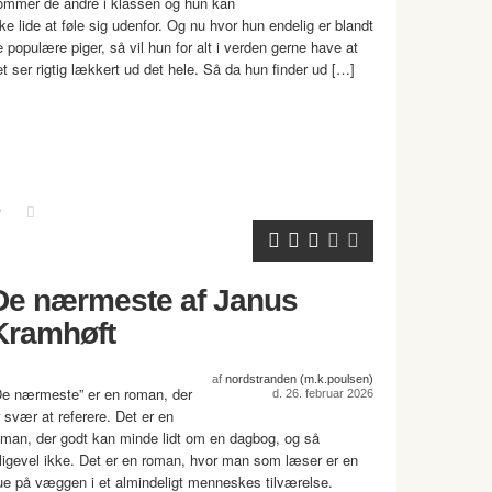
ommer de andre i klassen og hun kan
kke lide at føle sig udenfor. Og nu hvor hun endelig er blandt
e populære piger, så vil hun for alt i verden gerne have at
et ser rigtig lækkert ud det hele. Så da hun finder ud […]
De nærmeste af Janus
Kramhøft
af
nordstranden (m.k.poulsen)
De nærmeste” er en roman, der
d. 26. februar 2026
r svær at referere. Det er en
oman, der godt kan minde lidt om en dagbog, og så
lligevel ikke. Det er en roman, hvor man som læser er en
lue på væggen i et almindeligt menneskes tilværelse.