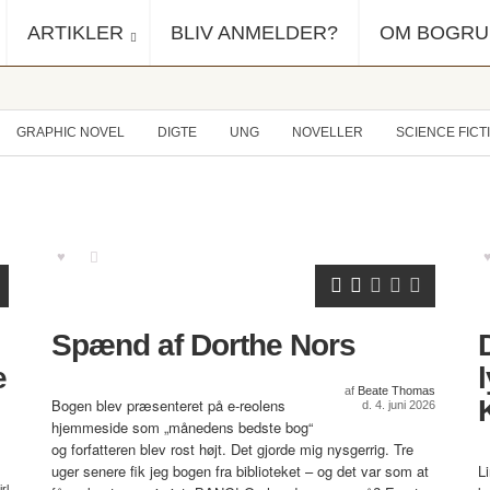
ARTIKLER
BLIV ANMELDER?
OM BOGR
GRAPHIC NOVEL
DIGTE
UNG
NOVELLER
SCIENCE FICT
Spænd af Dorthe Nors
e
af
Beate Thomas
Bogen blev præsenteret på e-reolens
d. 4. juni 2026
hjemmeside som „månedens bedste bog“
og forfatteren blev rost højt. Det gjorde mig nysgerrig. Tre
uger senere fik jeg bogen fra biblioteket – og det var som at
Li
rl