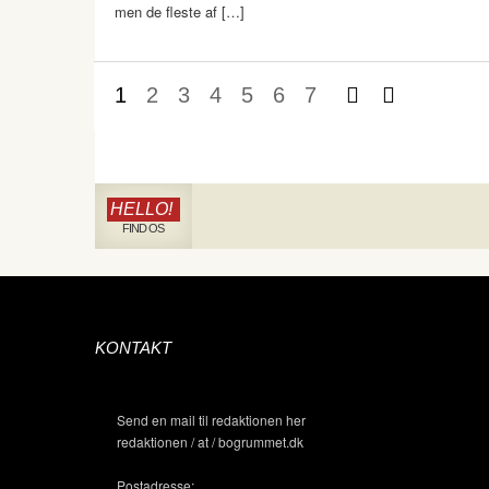
men de fleste af […]
1
2
3
4
5
6
7
HELLO!
FIND OS
KONTAKT
Send en mail til redaktionen her
redaktionen / at / bogrummet.dk
Postadresse: