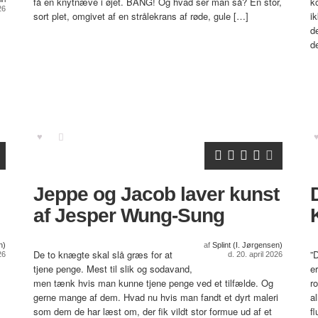
få en knytnæve i øjet. BANG! Og hvad ser man så? En stor,
k
26
sort plet, omgivet af en strålekrans af røde, gule […]
i
d
d
Jeppe og Jacob laver kunst
af Jesper Wung-Sung
n)
af
Splint (I. Jørgensen)
De to knægte skal slå græs for at
”
26
d. 20. april 2026
tjene penge. Mest til slik og sodavand,
e
men tænk hvis man kunne tjene penge ved et tilfælde. Og
r
gerne mange af dem. Hvad nu hvis man fandt et dyrt maleri
a
som dem de har læst om, der fik vildt stor formue ud af et
f