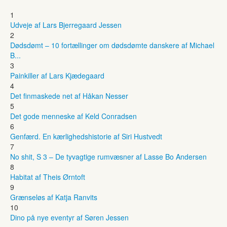
1
Udveje af Lars Bjerregaard Jessen
2
Dødsdømt – 10 fortællinger om dødsdømte danskere af Michael
B...
3
Painkiller af Lars Kjædegaard
4
Det finmaskede net af Håkan Nesser
5
Det gode menneske af Keld Conradsen
6
Genfærd. En kærlighedshistorie af Siri Hustvedt
7
No shit, S 3 – De tyvagtige rumvæsner af Lasse Bo Andersen
8
Habitat af Theis Ørntoft
9
Grænseløs af Katja Ranvits
10
Dino på nye eventyr af Søren Jessen