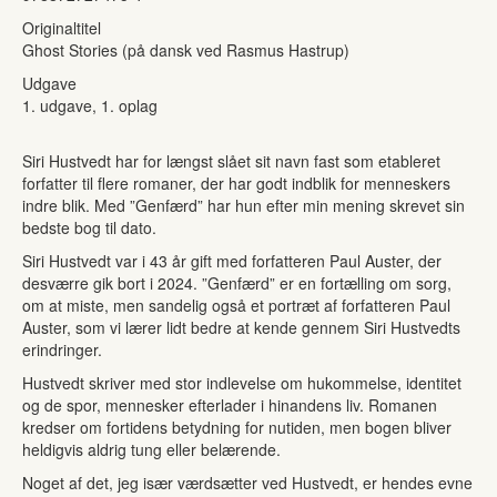
Originaltitel
Ghost Stories (på dansk ved Rasmus Hastrup)
Udgave
1. udgave, 1. oplag
Siri Hustvedt har for længst slået sit navn fast som etableret
forfatter til flere romaner, der har godt indblik for menneskers
indre blik. Med ”Genfærd” har hun efter min mening skrevet sin
bedste bog til dato.
Siri Hustvedt var i 43 år gift med forfatteren Paul Auster, der
desværre gik bort i 2024. ”Genfærd” er en fortælling om sorg,
om at miste, men sandelig også et portræt af forfatteren Paul
Auster, som vi lærer lidt bedre at kende gennem Siri Hustvedts
erindringer.
Hustvedt skriver med stor indlevelse om hukommelse, identitet
og de spor, mennesker efterlader i hinandens liv. Romanen
kredser om fortidens betydning for nutiden, men bogen bliver
heldigvis aldrig tung eller belærende.
Noget af det, jeg især værdsætter ved Hustvedt, er hendes evne