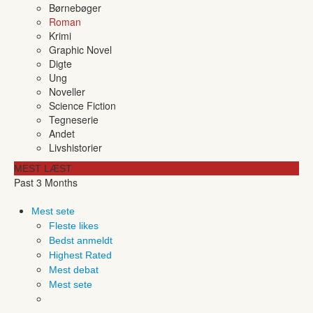
Børnebøger
Roman
Krimi
Graphic Novel
Digte
Ung
Noveller
Science Fiction
Tegneserie
Andet
Livshistorier
MEST LÆST
Past 3 Months
Mest sete
Fleste likes
Bedst anmeldt
Highest Rated
Mest debat
Mest sete