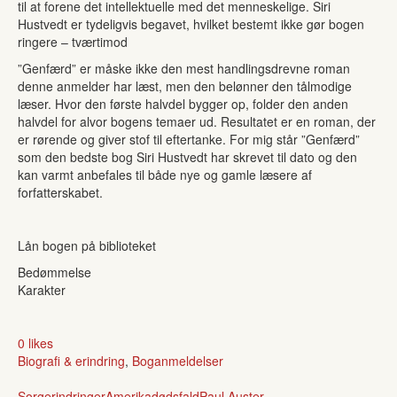
til at forene det intellektuelle med det menneskelige. Siri
Hustvedt er tydeligvis begavet, hvilket bestemt ikke gør bogen
ringere – tværtimod
”Genfærd” er måske ikke den mest handlingsdrevne roman
denne anmelder har læst, men den belønner den tålmodige
læser. Hvor den første halvdel bygger op, folder den anden
halvdel for alvor bogens temaer ud. Resultatet er en roman, der
er rørende og giver stof til eftertanke. For mig står ”Genfærd”
som den bedste bog Siri Hustvedt har skrevet til dato og den
kan varmt anbefales til både nye og gamle læsere af
forfatterskabet.
Lån bogen på biblioteket
Bedømmelse
Karakter
0 likes
Biografi & erindring
,
Boganmeldelser
Sorg
erindringer
Amerika
dødsfald
Paul Auster