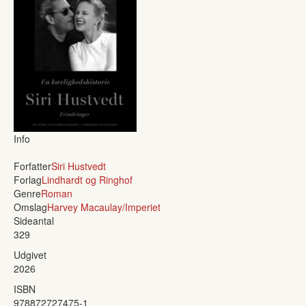
Info
Forfatter
Siri Hustvedt
Forlag
Lindhardt og Ringhof
Genre
Roman
Omslag
Harvey Macaulay/Imperiet
Sideantal
329
Udgivet
2026
ISBN
978872727475-1