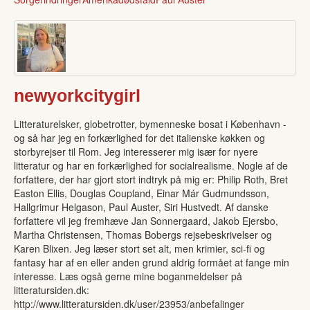
newyorkcitygirl
Litteraturelsker, globetrotter, bymenneske bosat i København -
og så har jeg en forkærlighed for det italienske køkken og
storbyrejser til Rom. Jeg interesserer mig især for nyere
litteratur og har en forkærlighed for socialrealisme. Nogle af de
forfattere, der har gjort stort indtryk på mig er: Philip Roth, Bret
Easton Ellis, Douglas Coupland, Einar Már Gudmundsson,
Hallgrimur Helgason, Paul Auster, Siri Hustvedt. Af danske
forfattere vil jeg fremhæve Jan Sonnergaard, Jakob Ejersbo,
Martha Christensen, Thomas Bobergs rejsebeskrivelser og
Karen Blixen. Jeg læser stort set alt, men krimier, sci-fi og
fantasy har af en eller anden grund aldrig formået at fange min
interesse. Læs også gerne mine boganmeldelser på
litteratursiden.dk:
http://www.litteratursiden.dk/user/23953/anbefalinger