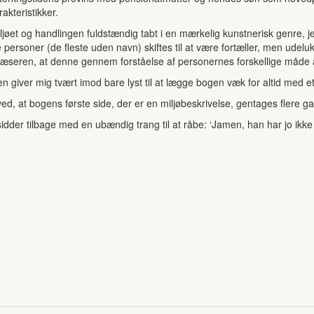
akteristikker.
ljøet og handlingen fuldstændig tabt i en mærkelig kunstnerisk genre,
e personer (de fleste uden navn) skiftes til at være fortæller, men ud
læseren, at denne gennem forståelse af personernes forskellige måde 
iver mig tvært imod bare lyst til at lægge bogen væk for altid med et 
 ved, at bogens første side, der er en miljøbeskrivelse, gentages fler
idder tilbage med en ubændig trang til at råbe: ‘Jamen, han har jo ikke 