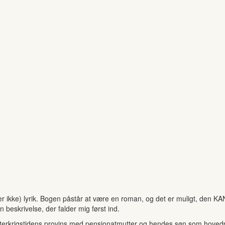
r ikke) lyrik. Bogen påstår at være en roman, og det er muligt, den KAN
 beskrivelse, der falder mig først ind.
 efterkrigstidens provins med pensionatmutter og hendes søn som hovedpe