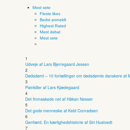
Mest sete
Fleste likes
Bedst anmeldt
Highest Rated
Mest debat
Mest sete
1
Udveje af Lars Bjerregaard Jessen
2
Dødsdømt – 10 fortællinger om dødsdømte danskere af M
3
Painkiller af Lars Kjædegaard
4
Det finmaskede net af Håkan Nesser
5
Det gode menneske af Keld Conradsen
6
Genfærd. En kærlighedshistorie af Siri Hustvedt
7