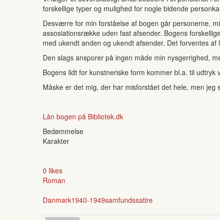
forskellige typer og mulighed for nogle bidende personkar
Desværre for min forståelse af bogen går personerne, mi
assosiationsrække uden fast afsender. Bogens forskellig
med ukendt anden og ukendt afsender. Det forventes af 
Den slags ansporer på ingen måde min nysgerrighed, men g
Bogens lidt for kunstneriske form kommer bl.a. til udtryk
Måske er det mig, der har misforstået det hele, men jeg s
Lån bogen på Bibliotek.dk
Bedømmelse
Karakter
0 likes
Roman
Danmark
1940-1949
samfundssatire