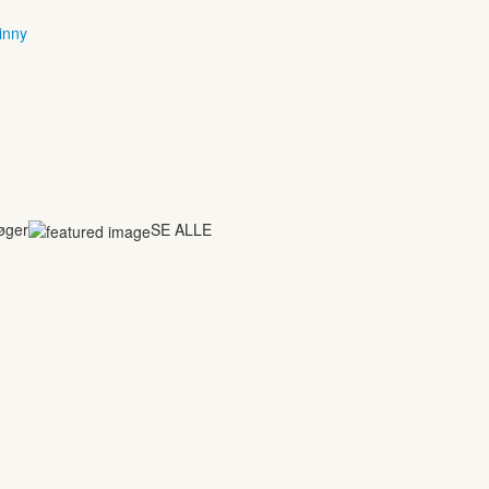
inny
bøger
SE ALLE