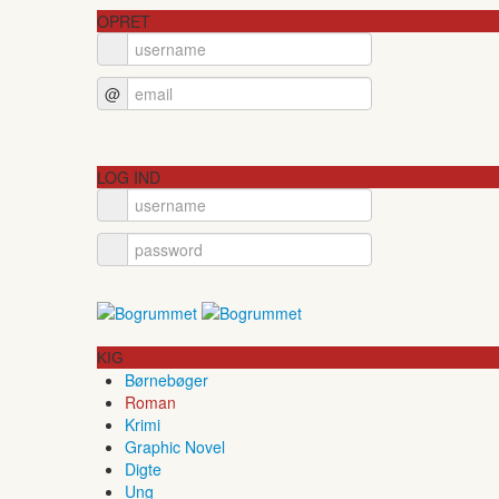
OPRET
@
LOG IND
KIG
Børnebøger
Roman
Krimi
Graphic Novel
Digte
Ung