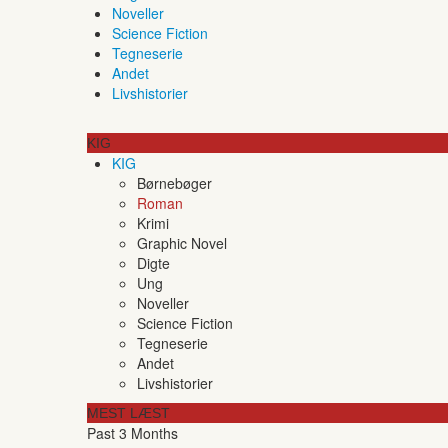
Noveller
Science Fiction
Tegneserie
Andet
Livshistorier
KIG
KIG
Børnebøger
Roman
Krimi
Graphic Novel
Digte
Ung
Noveller
Science Fiction
Tegneserie
Andet
Livshistorier
MEST LÆST
Past 3 Months