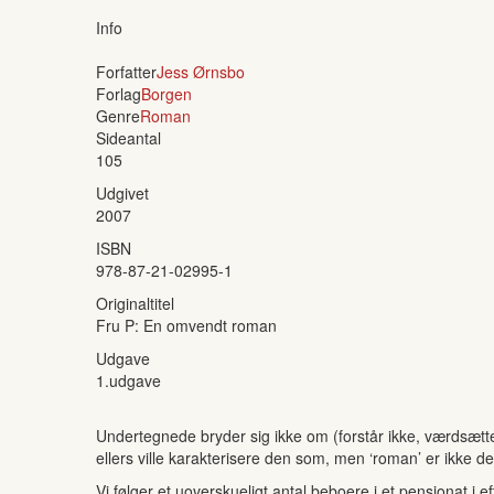
Info
Forfatter
Jess Ørnsbo
Forlag
Borgen
Genre
Roman
Sideantal
105
Udgivet
2007
ISBN
978-87-21-02995-1
Originaltitel
Fru P: En omvendt roman
Udgave
1.udgave
Undertegnede bryder sig ikke om (forstår ikke, værdsætte
ellers ville karakterisere den som, men ‘roman’ er ikke den
Vi følger et uoverskueligt antal beboere i et pensionat i