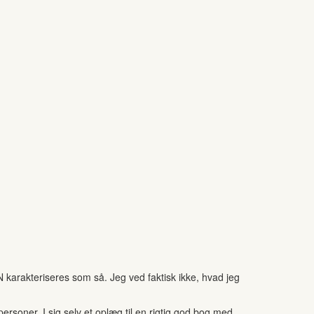
 karakteriseres som så. Jeg ved faktisk ikke, hvad jeg
rsoner. I sig selv et oplæg til en rigtig god bog med