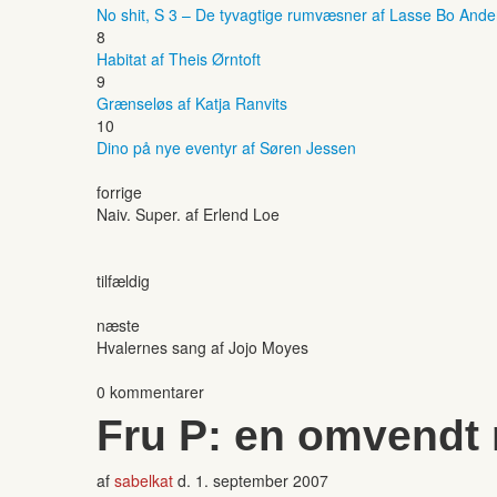
No shit, S 3 – De tyvagtige rumvæsner af Lasse Bo And
8
Habitat af Theis Ørntoft
9
Grænseløs af Katja Ranvits
10
Dino på nye eventyr af Søren Jessen
forrige
Naiv. Super. af Erlend Loe
tilfældig
næste
Hvalernes sang af Jojo Moyes
0 kommentarer
Fru P: en omvendt
af
sabelkat
d.
1. september 2007