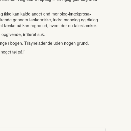
 jeg ikke kan kalde andet end monolog-knækprosa-
elukkende gennem tankerække, indre monolog og dialog
at tænke på kan regne ud, hvem der nu taler/tænker.
opgivende, irriteret suk.
e gange i bogen. Tilsyneladende uden nogen grund.
noget tøj på!’