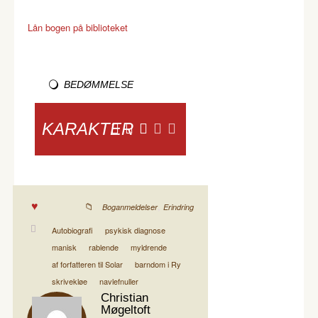
Lån bogen på biblioteket
BEDØMMELSE
KARAKTER
,
Boganmeldelser
Erindring
Autobiografi
psykisk diagnose
manisk
rablende
myldrende
af forfatteren til Solar
barndom i Ry
skrivekløe
navlefnuller
Christian
Møgeltoft