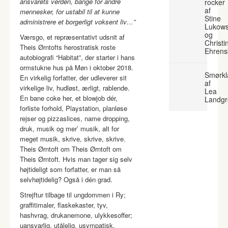
ansvarets verden, bange for andre
rocker
af
mennesker, for ustabil til at kunne
Stine
administrere et borgerligt voksent liv…”
Lukows
og
Værsgo, et repræsentativt udsnit af
Christi
Theis Ørntofts herostratisk roste
Ehrens
autobiografi “Habitat”, der starter i hans
ormstukne hus på Møn i oktober 2018.
Smørkl
En virkelig forfatter, der udleverer sit
af
virkelige liv, hudløst, ærligt, rablende.
Lea
En bane coke her, et blowjob dér,
Landgr
forliste forhold, Playstation, planløse
rejser og pizzaslices, name dropping,
druk, musik og mer’ musik, alt for
meget musik, skrive, skrive, skrive.
Theis Ørntoft om Theis Ørntoft om
Theis Ørntoft. Hvis man tager sig selv
højtideligt som forfatter, er man så
selvhøjtidelig? Også i dén grad.
Strejftur tilbage til ungdommen i Ry;
graffitimaler, flaskekaster, tyv,
hashvrag, drukanemone, ulykkesoffer;
uansvarlig, utålelig, usympatisk.