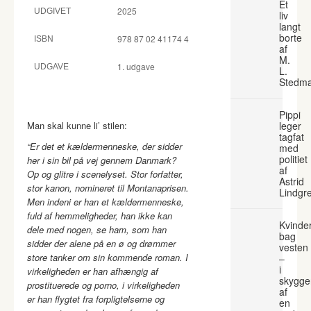
Et
2025
UDGIVET
liv
langt
borte
978 87 02 41174 4
ISBN
af
M.
1. udgave
UDGAVE
L.
Stedm
Pippi
Man skal kunne li’ stilen:
leger
tagfat
“Er det et kældermenneske, der sidder
med
politiet
her i sin bil på vej gennem Danmark?
af
Op og glitre i scenelyset. Stor forfatter,
Astrid
stor kanon, nomineret til Montanaprisen.
Lindgr
Men indeni er han et kældermenneske,
fuld af hemmeligheder, han ikke kan
Kvinde
dele med nogen, se ham, som han
bag
sidder der alene på en ø og drømmer
vesten
store tanker om sin kommende roman. I
–
i
virkeligheden er han afhængig af
skygge
prostituerede og porno, i virkeligheden
af
er han flygtet fra forpligtelserne og
en