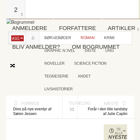
2
ANMELDERE
FORFATTERE
ARTIKLER
BØRNEBØGER
ROMAN
KRIMI
KIG
BLIV ANMELDER?
OM BOGRUMMET
GRAPHIC NOVEL
DIGTE
UNG
NOVELLER
SCIENCE FICTION
TEGNESERIE
ANDET
LIVSHISTORIER
TILFÆLDIG
FORRIGE
NÆSTE
Dino på nye eventyr af
Forår i den lille landsby
Søren Jessen
af Julie Caplin
SE
ALLE
NYESTE