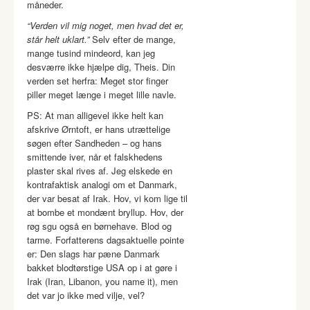
måneder.
“Verden vil mig noget, men hvad det er,
står helt uklart.”
Selv efter de mange,
mange tusind mindeord, kan jeg
desværre ikke hjælpe dig, Theis. Din
verden set herfra: Meget stor finger
piller meget længe i meget lille navle.
PS: At man alligevel ikke helt kan
afskrive Ørntoft, er hans utrættelige
søgen efter Sandheden – og hans
smittende iver, når et falskhedens
plaster skal rives af. Jeg elskede en
kontrafaktisk analogi om et Danmark,
der var besat af Irak. Hov, vi kom lige til
at bombe et mondænt bryllup. Hov, der
røg sgu også en børnehave. Blod og
tarme. Forfatterens dagsaktuelle pointe
er: Den slags har pæne Danmark
bakket blodtørstige USA op i at gøre i
Irak (Iran, Libanon, you name it), men
det var jo ikke med vilje, vel?