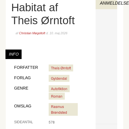
ANMELDELS
Habitat af
Theis Ørntoft
af
Christian Møgeltoft
d.
10. maj 2026
INFO
FORFATTER
Theis Ørntoft
FORLAG
Gyldendal
GENRE
Autofiktion
Roman
OMSLAG
Rasmus
Brøndsted
578
SIDEANTAL