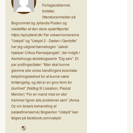
Forlagsuddannet,
forfatter,
litteraturanmelder på
Bogrummet og Jyllands-Posten og
medstifter af den store opskriftportal
https://spicytwist.dk/ Før voksenromanerne
"Uskyld" og "Uskyld 2 - Døden i Gentofte"
har jeg udgivet børnebogen ”Jakob
hjælper Cirkus Ramasjangski”, der indgik i
Aschehougs skolebogsserie ”Dig selv”. Et
par yndlingscitater: “Man skal kunne
glemme alle vores handlingers kosmiske
betydningsløshed for at kunne være
forfængelig, og det er en grov form for
dumhed” (Nattog til Lissabon, Pascal
Mercier) “For en mand med en stor
hammer ligner alle problemer søm” (Amos
Oz om Israels behandling af
palæstinenserne) Bogserien “Uskyld” kan
følges på facebook.com/uskyld