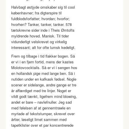
Halvbagt østjyde omskaber sig til cool
københavner; fra digterspire til
fuldblodsforfatter; hvordan; hvorfor;
hvorhen? Tanker, tanker, tanker. 578
tætskrevne sider inde i Theis Ørntofts
myldrende hoved. Manisk. Til tider
vidunderligt velskrevet og virkelig
interessant; alt for ofte lumsk kedeligt.
Frem og tilbage i tid flakker bogen. Så
er vi i en fjern fortid, mens der kastes
Molotovcocktails. Så er vi i sengen hos
en hollandsk pige med lange ben. Så i
nutiden under en kafkask fødsel. Nogle
scener er sidelange, andre gange er tre
år affærdiget med tre linjer. Noget er
vildt godt tænkt, ligefrem mind blowing,
andet er bare – navlefnuller. Jeg sad
med følelsen af at gennemtrawle en
myriade af tekststumper, skrevet over
årtier, løseligt limet sammen med
tapetklister over et par koncentrerede