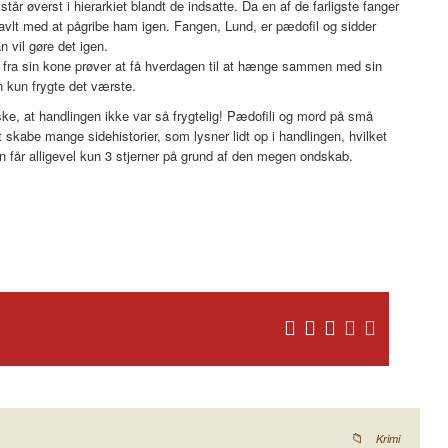
tår øverst i hierarkiet blandt de indsatte. Da en af de farligste fanger
ravlt med at pågribe ham igen. Fangen, Lund, er pædofil og sidder
n vil gøre det igen.
en fra sin kone prøver at få hverdagen til at hænge sammen med sin
n kun frygte det værste.
ske, at handlingen ikke var så frygtelig! Pædofili og mord på små
at skabe mange sidehistorier, som lysner lidt op i handlingen, hvilket
år alligevel kun 3 stjerner på grund af den megen ondskab.
Krimi