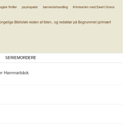
gisk thriller
psykopater
børnemishandling
Krimiserien med Ewert Grens
ongelige Bibliotek resten af tiden.. og redaktør på Bogrummet (primært
SERIEMORDERE
eter Hammarbäck