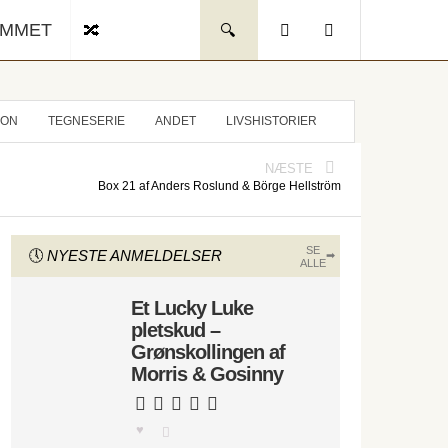
UMMET
ION
TEGNESERIE
ANDET
LIVSHISTORIER
NÆSTE
Box 21 af Anders Roslund & Börge Hellström
SE
NYESTE ANMELDELSER
ALLE
Et Lucky Luke
pletskud –
Grønskollingen af
Morris & Gosinny