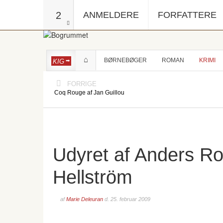
2
ANMELDERE
FORFATTERE
BØRNEBØGER
ROMAN
KRIMI
KIG
FORRIGE
Coq Rouge af Jan Guillou
Udyret af Anders R
Hellström
af
Marie Deleuran
d.
25. februar 2009