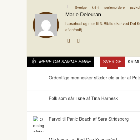
Sverige
krimi
seriemordere
psykolo
Marie Deleuran
Læsehest og mor til 3. Bibliotekar ved Det K
aften/nat!)
MERE OM SAMME EMNE
SVERIGE
KRIMI
Ordentlige mennesker stjæler elefanter af P
Folk som sår i sne af Tina Harnesk
Farvel til Panic Beach af Sara Stridsberg
Min kamp I af Karl Ove Knausgård