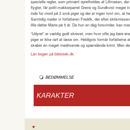
specielle regler, som primært opretholdes af Lillmasen, der s
flygter, får politi-makkerparret Grens og Sundkvist meget t
inde for mord på 2 små piger og der er ingen tvivl om, at ha
Samtidig møder vi forfatteren Fredrik, der efter skilsmiss
lille datter Marie på 5 år. Da hun en dag forsvinder, kan ma
“Udyret” er vældig godt skrevet, men hvor ville jeg bare øn
piger er ikke rart at læse om. Heldigvis formår forfatterne 
skaber en meget medrivende og spændende krimi. Men den f
Lån bogen på bibliotek.dk
BEDØMMELSE
KARAKTER