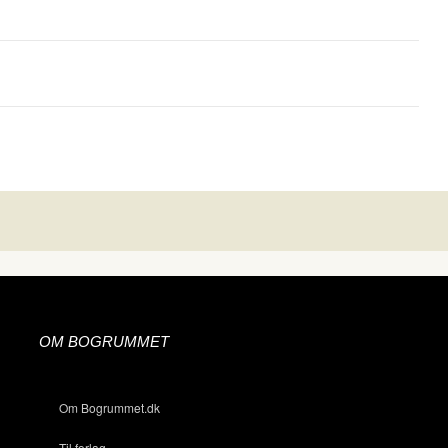
OM BOGRUMMET
Om Bogrummet.dk
Til forlag