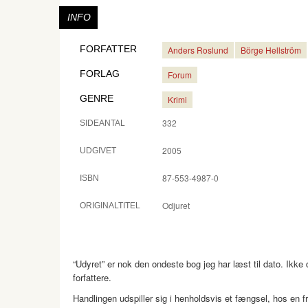
INFO
FORFATTER
Anders Roslund
Börge Hellström
FORLAG
Forum
GENRE
Krimi
332
SIDEANTAL
2005
UDGIVET
87-553-4987-0
ISBN
Odjuret
ORIGINALTITEL
“Udyret” er nok den ondeste bog jeg har læst til dato. Ikk
forfattere.
Handlingen udspiller sig i henholdsvis et fængsel, hos en fr