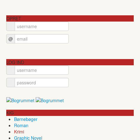
OPRET
@
LOG IND
KIG
Børnebøger
Roman
Krimi
Graphic Novel