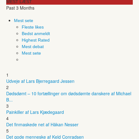
MEST LÆST
Past 3 Months
Mest sete
Fleste likes
Bedst anmeldt
Highest Rated
Mest debat
Mest sete
1
Udveje af Lars Bjerregaard Jessen
2
Dødsdømt – 10 fortællinger om dødsdømte danskere af Michael
B...
3
Painkiller af Lars Kjædegaard
4
Det finmaskede net af Håkan Nesser
5
Det gode menneske af Keld Conradsen