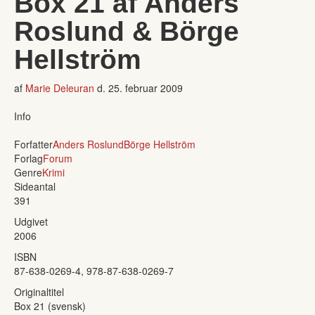
Box 21 af Anders
Roslund & Börge
Hellström
af
Marie Deleuran
d.
25. februar 2009
Info
Forfatter
Anders Roslund
Börge Hellström
Forlag
Forum
Genre
Krimi
Sideantal
391
Udgivet
2006
ISBN
87-638-0269-4, 978-87-638-0269-7
Originaltitel
Box 21 (svensk)