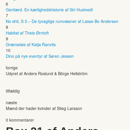
6
Genfærd. En kærlighedshistorie af Siri Hustvedt
7
No shit, S 3 – De tyvagtige rumvæsner af Lasse Bo Andersen
8
Habitat af Theis Ørntoft
9
Grænseløs af Katja Ranvits
10
Dino på nye eventyr af Søren Jessen
forrige
Udyret af Anders Roslund & Börge Hellström
tilfældig
næste
Mænd der hader kvinder af Stieg Larsson
0 kommentarer