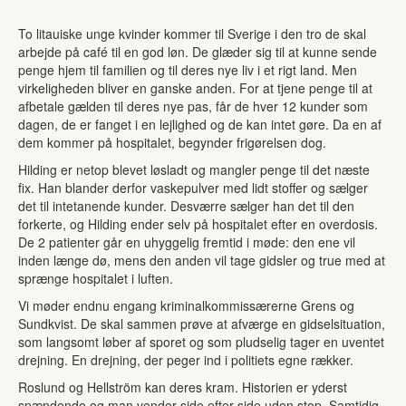
To litauiske unge kvinder kommer til Sverige i den tro de skal
arbejde på café til en god løn. De glæder sig til at kunne sende
penge hjem til familien og til deres nye liv i et rigt land. Men
virkeligheden bliver en ganske anden. For at tjene penge til at
afbetale gælden til deres nye pas, får de hver 12 kunder som
dagen, de er fanget i en lejlighed og de kan intet gøre. Da en af
dem kommer på hospitalet, begynder frigørelsen dog.
Hilding er netop blevet løsladt og mangler penge til det næste
fix. Han blander derfor vaskepulver med lidt stoffer og sælger
det til intetanende kunder. Desværre sælger han det til den
forkerte, og Hilding ender selv på hospitalet efter en overdosis.
De 2 patienter går en uhyggelig fremtid i møde: den ene vil
inden længe dø, mens den anden vil tage gidsler og true med at
sprænge hospitalet i luften.
Vi møder endnu engang kriminalkommissærerne Grens og
Sundkvist. De skal sammen prøve at afværge en gidselsituation,
som langsomt løber af sporet og som pludselig tager en uventet
drejning. En drejning, der peger ind i politiets egne rækker.
Roslund og Hellström kan deres kram. Historien er yderst
spændende og man vender side efter side uden stop. Samtidig