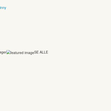
inny
bøger
SE ALLE