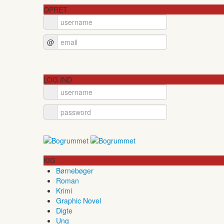
OPRET
@
LOG IND
KIG
Børnebøger
Roman
Krimi
Graphic Novel
Digte
Ung