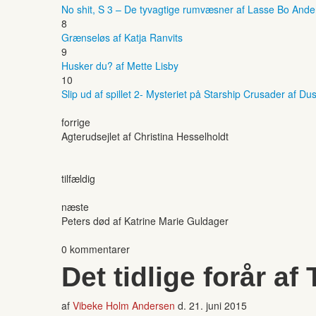
No shit, S 3 – De tyvagtige rumvæsner af Lasse Bo And
8
Grænseløs af Katja Ranvits
9
Husker du? af Mette Lisby
10
Slip ud af spillet 2- Mysteriet på Starship Crusader af Dus
forrige
Agterudsejlet af Christina Hesselholdt
tilfældig
næste
Peters død af Katrine Marie Guldager
0 kommentarer
Det tidlige forår af
af
Vibeke Holm Andersen
d.
21. juni 2015