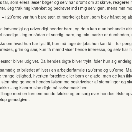
des far, som ellers læser bøger og selv har drømt om at skrive, reager
igter. Jeg trak mig krænket og bedrøvet ind i mig selv igen, mens min mor
n – i 20’erne var hun bare sær, et mærkeligt barn, som blev hånet og alti
e indvendigt og udvendigt hedder børn, og dem kan man behandle akkur
snedige. Jeg er sådan et snedigt barn, og min maske er dumheden, som
ke om hvad hun har lyst til, hun må tage de jobs hun kan få – for pengen
edes, grim og sær, kun få mænd viser hende interesse, og selv har hun 
ind” bliver udgivet. Da hendes digte bliver trykt, føler hun sig endelig 
samtidig et billedet af livet i en arbejderfamilie i 20’erne og 30’erne.
lille trange lejlighed, hverken forældre eller børn er glade, men de kan i
 stemning gennem hendes følsomme beskrivelser af stemninger og skæ
rakke – og klaprer sine digte på skrivemaskinen.
tilbage med en forstemmende følelse og en sorg over hendes triste opv
etop genudgivet.