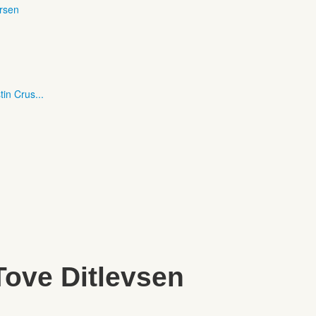
ersen
tin Crus...
 Tove Ditlevsen