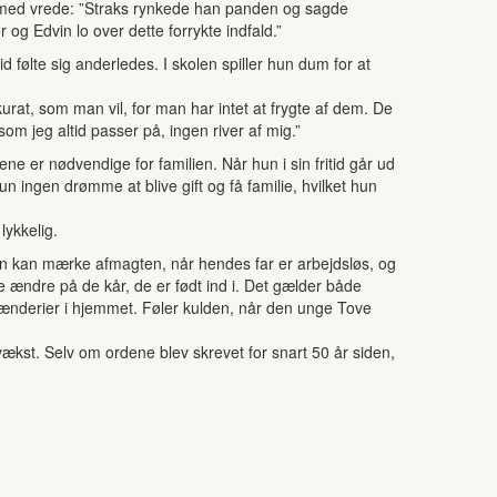
er med vrede: ”Straks rynkede han panden og sagde
 og Edvin lo over dette forrykte indfald.”
d følte sig anderledes. I skolen spiller hun dum for at
at, som man vil, for man har intet at frygte af dem. De
 jeg altid passer på, ingen river af mig.”
e er nødvendige for familien. Når hun i sin fritid går ud
ingen drømme at blive gift og få familie, hvilket hun
lykkelig.
 Man kan mærke afmagten, når hendes far er arbejdsløs, og
kke ændre på de kår, de er født ind i. Det gælder både
nderier i hjemmet. Føler kulden, når den unge Tove
ækst. Selv om ordene blev skrevet for snart 50 år siden,