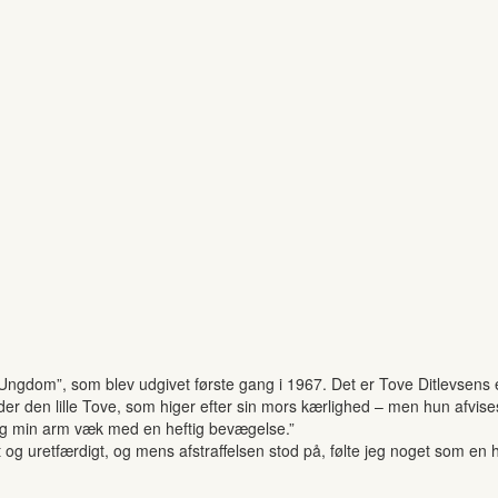
Ungdom”, som blev udgivet første gang i 1967. Det er Tove Ditlevsens er
der den lille Tove, som higer efter sin mors kærlighed – men hun afvis
log min arm væk med en heftig bevægelse.”
igt og uretfærdigt, og mens afstraffelsen stod på, følte jeg noget som e