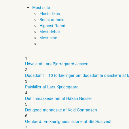
Mest sete
Fleste likes
Bedst anmeldt
Highest Rated
Mest debat
Mest sete
1
Udveje af Lars Bjerregaard Jessen
2
Dødsdømt – 10 fortællinger om dødsdømte danskere af M
3
Painkiller af Lars Kjædegaard
4
Det finmaskede net af Håkan Nesser
5
Det gode menneske af Keld Conradsen
6
Genfærd. En kærlighedshistorie af Siri Hustvedt
7