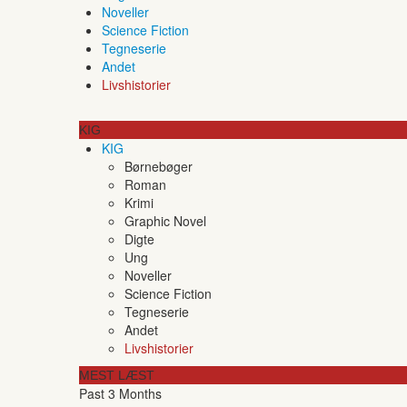
Noveller
Science Fiction
Tegneserie
Andet
Livshistorier
KIG
KIG
Børnebøger
Roman
Krimi
Graphic Novel
Digte
Ung
Noveller
Science Fiction
Tegneserie
Andet
Livshistorier
MEST LÆST
Past 3 Months