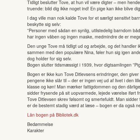
Tidligt beslutter Tove, at hun vil være digter – men hen
truende: bild dig ikke noget ind! En pige kan ikke blive d
I dag ville man nok kalde Tove for et særligt sensitivt bar
beskytte sig selv:
”Personer med sådan en synlig, utilstedelig barndom båd
har ingen våben og ingen maske, medmindre de er meget 
Den unge Tove må tidligt ud og arbejde, og det handler ik
sammen med den populære Nina, føler hun sig igen anderl
dog holder for sig selv.
Bogen slutter tidsmæssigt i 1939, hvor digtsamlingen ”Piges
Bogen er ikke kun Tove Ditlevsens erindringer, den giver 
pengene ikke slår til – der er ingen vej ud af livet i den 
klasse og køn! Man mærker fattigdommen og den dårlige
sidder frysende på sit uopvarmede, lejede værelse iført f
Tove Ditlevsen skrev følsomt og smertefuldt. Man sidder 
er de bestemt stadig værd at læse – bogen er da også n
Lån bogen på Bibliotek.dk
Bedømmelse
Karakter