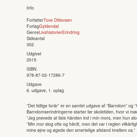
Info
Forfatter
Tove Ditlevsen
Forlag
Gyldendal
Genre
Livshistorier
Erindring
Sideantal
302
Udgivet
2015
ISBN
978-87-02-17286-7
Udgave
6. udgave, 1. oplag
”Det tidlige forår” er en samlet udgave af ”Barndom” og ”
Barndomserindringerne starter før skoletiden, hvor vi mø
”Jeg prøvede at liste hånden ind i min mors, men hun s
”Min mor slog ofte og hårdt, men det var i reglen vilkårl
mine øjne og øgede den smertelige afstand imellem os.”