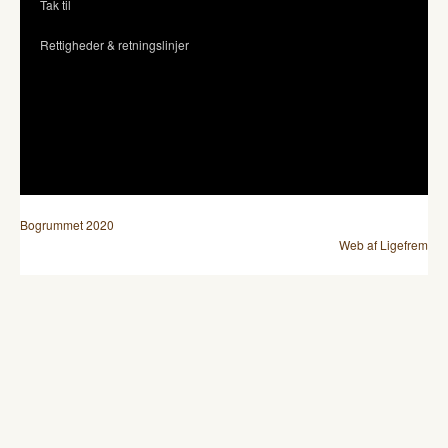
Tak til
Rettigheder & retningslinjer
Bogrummet 2020
Web af Ligefrem