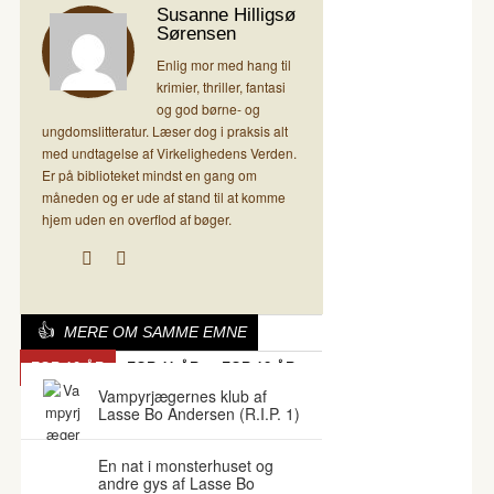
Susanne Hilligsø
Sørensen
Enlig mor med hang til
krimier, thriller, fantasi
og god børne- og
ungdomslitteratur. Læser dog i praksis alt
med undtagelse af Virkelighedens Verden.
Er på biblioteket mindst en gang om
måneden og er ude af stand til at komme
hjem uden en overflod af bøger.
MERE OM SAMME EMNE
FOR 10 ÅR
FOR 11 ÅR
FOR 12 ÅR
Vampyrjægernes klub af
Lasse Bo Andersen (R.I.P. 1)
En nat i monsterhuset og
andre gys af Lasse Bo