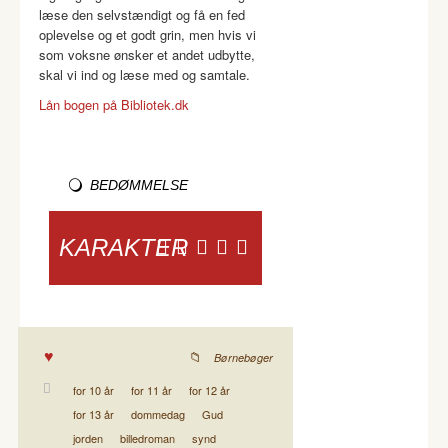
læse den selvstændigt og få en fed
oplevelse og et godt grin, men hvis vi
som voksne ønsker et andet udbytte,
skal vi ind og læse med og samtale.
Lån bogen på Bibliotek.dk
BEDØMMELSE
KARAKTER
Børnebøger
for 10 år
for 11 år
for 12 år
for 13 år
dommedag
Gud
jorden
billedroman
synd