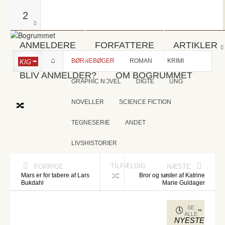
2
ANMELDERE
FORFATTERE
ARTIKLER
BØRNEBØGER
ROMAN
KRIMI
KIG
BLIV ANMELDER?
OM BOGRUMMET
GRAPHIC NOVEL
DIGTE
UNG
NOVELLER
SCIENCE FICTION
TEGNESERIE
ANDET
LIVSHISTORIER
TILFÆLDIG
FORRIGE
NÆSTE
Mars er for tabere af Lars
Bror og søster af Katrine
Bukdahl
Marie Guldager
SE
ALLE
NYESTE