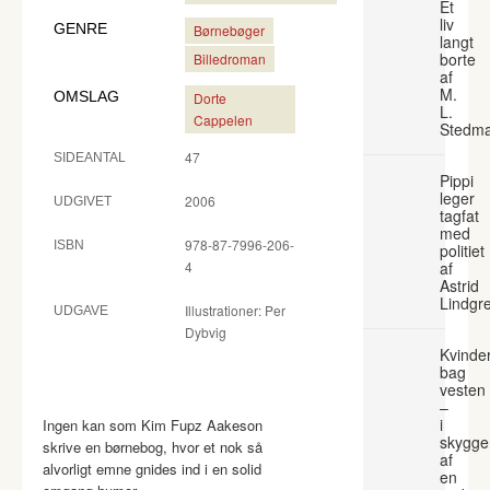
Et
liv
GENRE
Børnebøger
langt
borte
Billedroman
af
M.
OMSLAG
Dorte
L.
Cappelen
Stedm
47
SIDEANTAL
Pippi
leger
2006
UDGIVET
tagfat
med
978-87-7996-206-
ISBN
politiet
4
af
Astrid
Lindgr
Illustrationer: Per
UDGAVE
Dybvig
Kvinde
bag
vesten
–
i
Ingen kan som Kim Fupz Aakeson
skygge
skrive en børnebog, hvor et nok så
af
alvorligt emne gnides ind i en solid
en