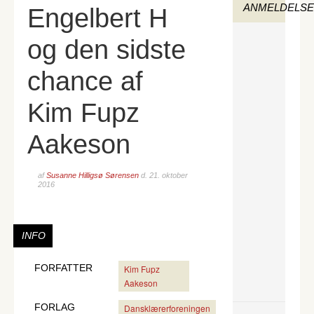
ANMELDELS
Engelbert H
og den sidste
chance af
Kim Fupz
Aakeson
af
Susanne Hilligsø Sørensen
d.
21. oktober
2016
INFO
FORFATTER
Kim Fupz
Aakeson
FORLAG
Dansklærerforeningen