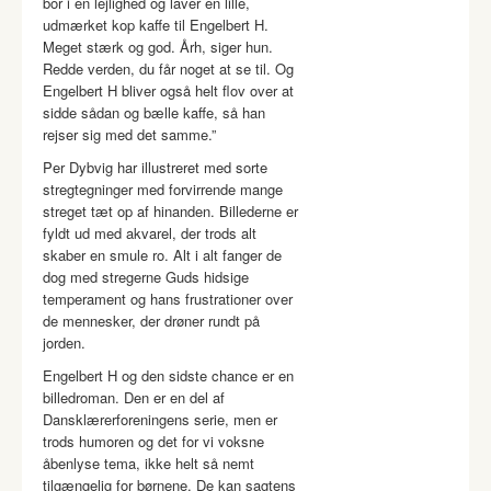
bor i en lejlighed og laver en lille,
udmærket kop kaffe til Engelbert H.
Meget stærk og god. Årh, siger hun.
Redde verden, du får noget at se til. Og
Engelbert H bliver også helt flov over at
sidde sådan og bælle kaffe, så han
rejser sig med det samme.”
Per Dybvig har illustreret med sorte
stregtegninger med forvirrende mange
streget tæt op af hinanden. Billederne er
fyldt ud med akvarel, der trods alt
skaber en smule ro. Alt i alt fanger de
dog med stregerne Guds hidsige
temperament og hans frustrationer over
de mennesker, der drøner rundt på
jorden.
Engelbert H og den sidste chance er en
billedroman. Den er en del af
Dansklærerforeningens serie, men er
trods humoren og det for vi voksne
åbenlyse tema, ikke helt så nemt
tilgængelig for børnene. De kan sagtens