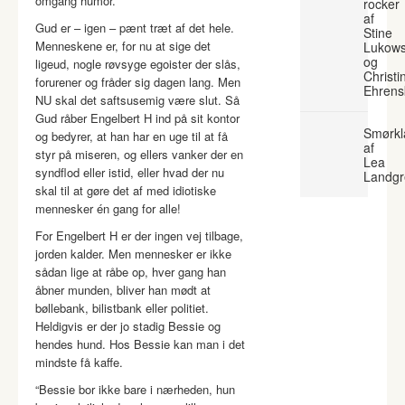
omgang humor.
rocker
af
Gud er – igen – pænt træt af det hele.
Stine
Menneskene er, for nu at sige det
Lukows
og
ligeud, nogle røvsyge egoister der slås,
Christi
forurener og fråder sig dagen lang. Men
Ehrens
NU skal det saftsusemig være slut. Så
Gud råber Engelbert H ind på sit kontor
Smørkl
og bedyrer, at han har en uge til at få
af
styr på miseren, og ellers vanker der en
Lea
syndflod eller istid, eller hvad der nu
Landgr
skal til at gøre det af med idiotiske
mennesker én gang for alle!
For Engelbert H er der ingen vej tilbage,
jorden kalder. Men mennesker er ikke
sådan lige at råbe op, hver gang han
åbner munden, bliver han mødt at
bøllebank, bilistbank eller politiet.
Heldigvis er der jo stadig Bessie og
hendes hund. Hos Bessie kan man i det
mindste få kaffe.
“Bessie bor ikke bare i nærheden, hun