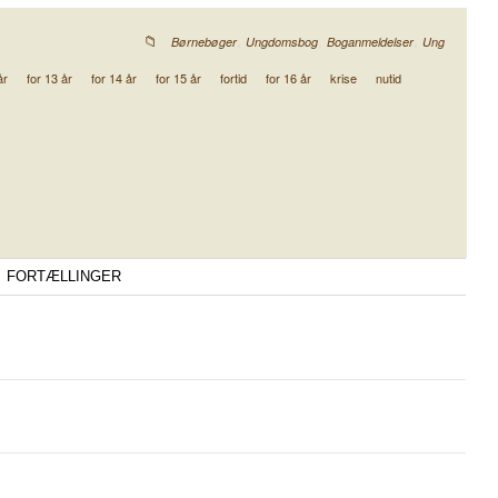
,
,
,
Børnebøger
Ungdomsbog
Boganmeldelser
Ung
år
for 13 år
for 14 år
for 15 år
fortid
for 16 år
krise
nutid
FORTÆLLINGER