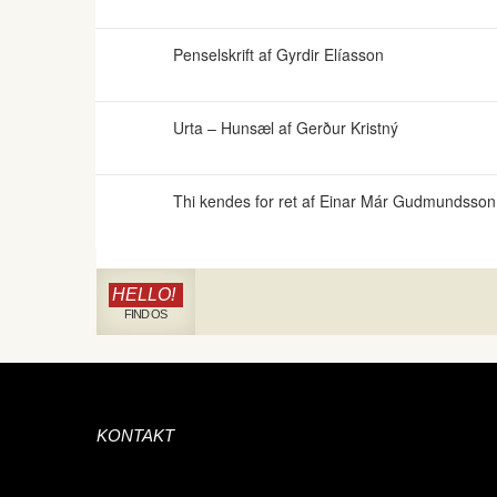
Penselskrift af Gyrdir Elíasson
Urta – Hunsæl af Gerður Kristný
Thi kendes for ret af Einar Már Gudmundsson
HELLO!
FIND OS
KONTAKT