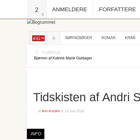
2
ANMELDERE
FORFATTERE
BØRNEBØGER
ROMAN
KRIMI
KIG
FORRIGE
Bjørnen af Katrine Marie Guldager
Tidskisten af Andr
af
Ann-Kristine
d.
23. juni 2018
INFO