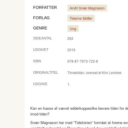
FORFATTER
Andri Snær Magnason
FORLAG
Tiderne Skifter
GENRE
Ung
262
SIDEANTAL
2016
UDGIVET
978-87-7973-722-8
ISBN
Tímakistan, oversat af Kim Lembek
ORIGINALTITEL
1.
UDGAVE
Kan en kasse af vævet edderkoppesilke bevare tiden for de
imod tiden?
Snær Magnason har med ”Tidskisten” formået at forene event