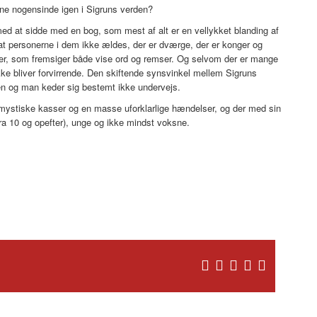
ne nogensinde igen i Sigruns verden?
d at sidde med en bog, som mest af alt er en vellykket blanding af
at personerne i dem ikke ældes, der er dværge, der er konger og
er, som fremsiger både vise ord og remser. Og selvom der er mange
ikke bliver forvirrende. Den skiftende synsvinkel mellem Sigruns
ien og man keder sig bestemt ikke undervejs.
, mystiske kasser og en masse uforklarlige hændelser, og der med sin
fra 10 og opefter), unge og ikke mindst voksne.