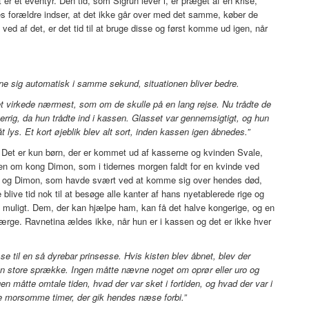
er et eventyr. Den tid, som Sigrun lever i, er præget af en krise,
forældre indser, at det ikke går over med det samme, køber de
ved af det, er det tid til at bruge disse og først komme ud igen, når
rne sig automatisk i samme sekund, situationen bliver bedre.
Det virkede nærmest, som om de skulle på en lang rejse. Nu trådte de
gerrig, da hun trådte ind i kassen. Glasset var gennemsigtigt, og hun
t lys. Et kort øjeblik blev alt sort, inden kassen igen åbnedes.”
. Det er kun børn, der er kommet ud af kasserne og kvinden Svale,
ien om kong Dimon, som i tidernes morgen faldt for en kvinde ved
vet og Dimon, som havde svært ved at komme sig over hendes død,
le blive tid nok til at besøge alle kanter af hans nyetablerede rige og
m muligt. Dem, der kan hjælpe ham, kan få det halve kongerige, og en
værge. Ravnetina ældes ikke, når hun er i kassen og det er ikke hver
e til en så dyrebar prinsesse. Hvis kisten blev åbnet, blev der
den store sprække. Ingen måtte nævne noget om oprør eller uro og
n måtte omtale tiden, hvad der var sket i fortiden, og hvad der var i
e morsomme timer, der gik hendes næse forbi.”