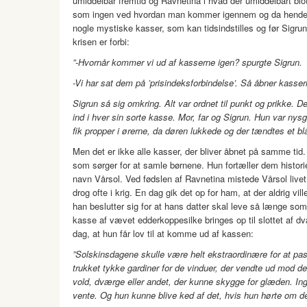
umiddelbar fremtid og Ravnetina i hvad der umiddelbart blot 
som ingen ved hvordan man kommer igennem og da hendes 
nogle mystiske kasser, som kan tidsindstilles og før Sigrun 
krisen er forbi:
”-Hvornår kommer vi ud af kasserne igen? spurgte Sigrun.
-Vi har sat dem på ’prisindeksforbindelse’. Så åbner kasse
Sigrun så sig omkring. Alt var ordnet til punkt og prikke. 
ind i hver sin sorte kasse. Mor, far og Sigrun. Hun var nys
fik propper i ørerne, da døren lukkede og der tændtes et blå
Men det er ikke alle kasser, der bliver åbnet på samme tid
som sørger for at samle børnene. Hun fortæller dem histor
navn Vårsol. Ved fødslen af Ravnetina mistede Vårsol li
drog ofte i krig. En dag gik det op for ham, at der aldrig vil
han beslutter sig for at hans datter skal leve så længe so
kasse af vævet edderkoppesilke bringes op til slottet af d
dag, at hun får lov til at komme ud af kassen:
”Solskinsdagene skulle være helt ekstraordinære for at pass
trukket tykke gardiner for de vinduer, der vendte ud mod 
vold, dværge eller andet, der kunne skygge for glæden. Inge
vente. Og hun kunne blive ked af det, hvis hun hørte om d