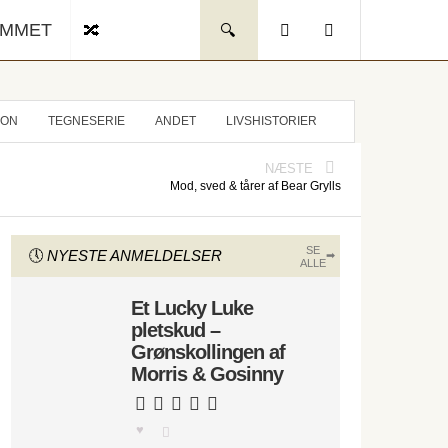
UMMET
ION
TEGNESERIE
ANDET
LIVSHISTORIER
NÆSTE
Mod, sved & tårer af Bear Grylls
SE
NYESTE ANMELDELSER
ALLE
Et Lucky Luke
pletskud –
Grønskollingen af
Morris & Gosinny