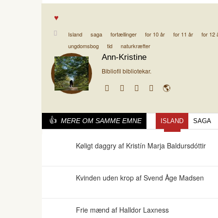
Island
saga
fortællinger
for 10 år
for 11 år
for 12 
ungdomsbog
tid
naturkræfter
Ann-Kristine
Bibliofil bibliotekar.
MERE OM SAMME EMNE
ISLAND
SAGA
Køligt daggry af Kristín Marja Baldursdóttir
Kvinden uden krop af Svend Åge Madsen
Frie mænd af Halldor Laxness