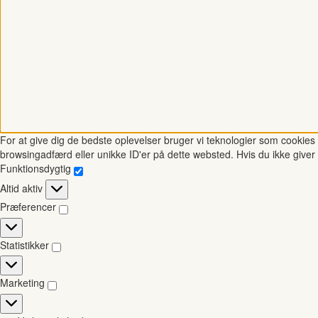
For at give dig de bedste oplevelser bruger vi teknologier som cookies t
browsingadfærd eller unikke ID'er på dette websted. Hvis du ikke giver 
Funktionsdygtig
Funktionsdygtig
Altid aktiv
Præferencer
Præferencer
Statistikker
Statistikker
Marketing
Marketing