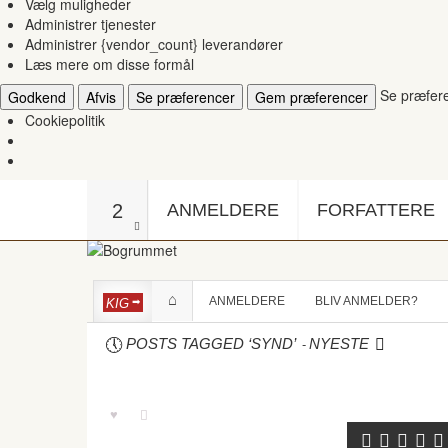
Vælg muligheder
Administrer tjenester
Administrer {vendor_count} leverandører
Læs mere om disse formål
Se præfer
Godkend
Afvis
Se præferencer
Gem præferencer
Cookiepolitik
2
ANMELDERE
FORFATTERE
ANMELDERE
BLIV ANMELDER?
KIG
-
POSTS TAGGED ‘SYND’
NYESTE