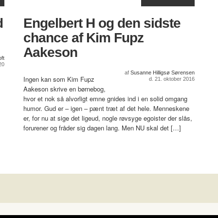
d
Engelbert H og den sidste
chance af Kim Fupz
Aakeson
ft
020
af
Susanne Hilligsø Sørensen
Ingen kan som Kim Fupz
d. 21. oktober 2016
Aakeson skrive en børnebog,
hvor et nok så alvorligt emne gnides ind i en solid omgang
humor. Gud er – igen – pænt træt af det hele. Menneskene
er, for nu at sige det ligeud, nogle røvsyge egoister der slås,
forurener og fråder sig dagen lang. Men NU skal det […]