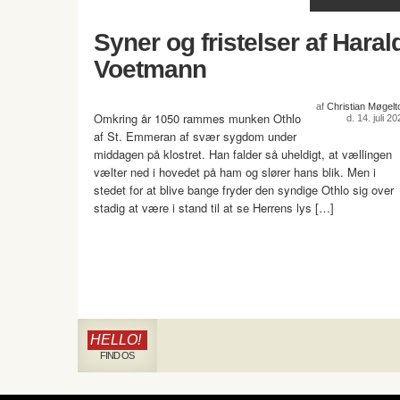
Syner og fristelser af Haral
Voetmann
af
Christian Møgelto
Omkring år 1050 rammes munken Othlo
d. 14. juli 2
af St. Emmeran af svær sygdom under
middagen på klostret. Han falder så uheldigt, at vællingen
vælter ned i hovedet på ham og slører hans blik. Men i
stedet for at blive bange fryder den syndige Othlo sig over
stadig at være i stand til at se Herrens lys […]
HELLO!
FIND OS