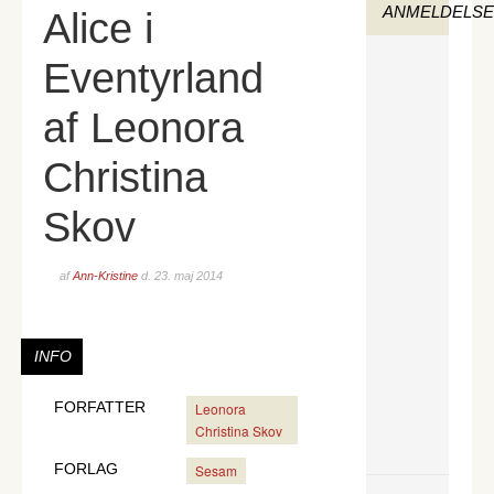
ANMELDELS
Alice i
Eventyrland
af Leonora
Christina
Skov
af
Ann-Kristine
d.
23. maj 2014
INFO
FORFATTER
Leonora
Christina Skov
FORLAG
Sesam