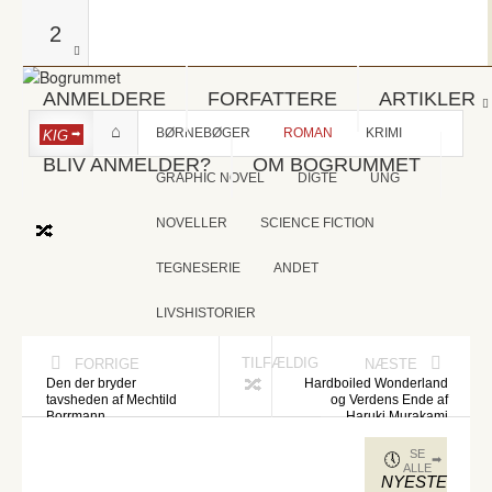
2
ANMELDERE
FORFATTERE
ARTIKLER
BØRNEBØGER
ROMAN
KRIMI
KIG
BLIV ANMELDER?
OM BOGRUMMET
GRAPHIC NOVEL
DIGTE
UNG
NOVELLER
SCIENCE FICTION
TEGNESERIE
ANDET
LIVSHISTORIER
TILFÆLDIG
FORRIGE
NÆSTE
Den der bryder
Hardboiled Wonderland
tavsheden af Mechtild
og Verdens Ende af
Borrmann
Haruki Murakami
SE
ALLE
NYESTE