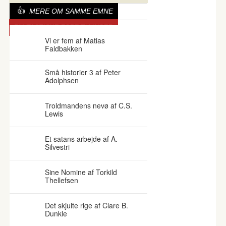
MERE OM SAMME EMNE
FANTASTISKE FORTÆLLINGER
Vi er fem af Matias
Faldbakken
Små historier 3 af Peter
Adolphsen
Troldmandens nevø af C.S.
Lewis
Et satans arbejde af A.
Silvestri
Sine Nomine af Torkild
Thellefsen
Det skjulte rige af Clare B.
Dunkle