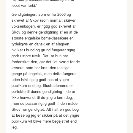
løbet var forbi.”
Gendigtningen, som er fra 2006 og
skrevet af Skov (som normalt skriver
voksenbøger), er rigtig god skrevet af
Skov og denne gendigtning af en af de
største engelske børneklassikere er
tydeligvis en dansk en af slagsen
hvilket i bund og grund fungerer rigtig
godt i store træk. Det, at hun har
fordansket den, gør det lidt svært for de
læsere, som har læst den utallige
gange på engelsk, men dette fungerer
uden tvivl rigtig godt hos et yngre
publikum end jeg. Illustrationerne er
perfekte til denne gendigtning – de er
ikke henvendt til de yngre børn dog,
men de passer rigtig godt til den måde
Skov har gendigtet. Alt i alt en god bog
at læse og jeg er sikker på at det yngre
publikum vil blive mere begejstret end
jeg.