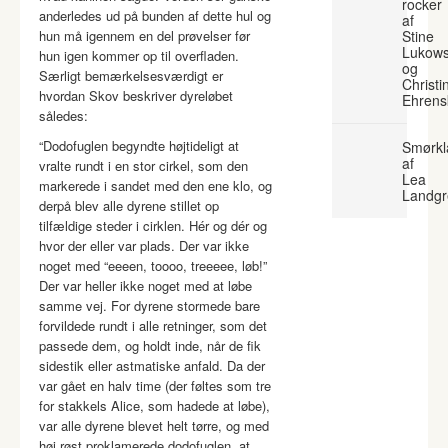
rocker
anderledes ud på bunden af dette hul og
af
hun må igennem en del prøvelser før
Stine
Lukows
hun igen kommer op til overfladen.
og
Særligt bemærkelsesværdigt er
Christi
hvordan Skov beskriver dyreløbet
Ehrens
således:
“Dodofuglen begyndte højtideligt at
Smørkl
af
vralte rundt i en stor cirkel, som den
Lea
markerede i sandet med den ene klo, og
Landgr
derpå blev alle dyrene stillet op
tilfældige steder i cirklen. Hér og dér og
hvor der eller var plads. Der var ikke
noget med “eeeen, toooo, treeeee, løb!”
Der var heller ikke noget med at løbe
samme vej. For dyrene stormede bare
forvildede rundt i alle retninger, som det
passede dem, og holdt inde, når de fik
sidestik eller astmatiske anfald. Da der
var gået en halv time (der føltes som tre
for stakkels Alice, som hadede at løbe),
var alle dyrene blevet helt tørre, og med
høj røst proklamerede dodofuglen, at