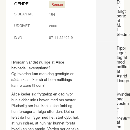
Et
GENRE
Roman
liv
langt
164
SIDEANTAL
borte
af
M.
2006
UDGIVET
L.
Stedm
87-11-22402-9
ISBN
Pippi
leger
tagfat
med
Hvordan var det nu lige at Alice
politiet
havnede i eventyrland?
af
Og hvordan kan man dog gendigte en
Astrid
sådan klassiker så at børn nutildags
Lindgr
kan relatere til den?
Alice keder sig frygteligt en dag hvor
Kvinde
bag
hun sidder ude i haven med sin søster.
vesten
Pludselig ser hun kanin løbe forbi og
–
hun forsøger at følge efter den. Det er
i
først da hun ryger ned i et stort dybt hul,
skygge
af
at hun indser, at hun har kunnet forstå
en
hvad kaninen sagde. Verden ser ganske