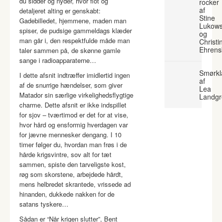
du sidder og nyder, hvor flot og
rocker
af
detaljeret alting er genskabt:
Stine
Gadebilledet, hjemmene, maden man
Lukows
spiser, de pudsige gammeldags klæder
og
man går i, den respektfulde måde man
Christi
Ehrens
taler sammen på, de skønne gamle
sange i radioapparaterne…
Smørkl
I dette afsnit indtræffer imidlertid ingen
af
af de snurrige hændelser, som giver
Lea
Matador sin særlige virkelighedsflygtige
Landgr
charme. Dette afsnit er ikke indspillet
for sjov – tværtimod er det for at vise,
hvor hård og ensformig hverdagen var
for jævne mennesker dengang. I 10
timer følger du, hvordan man frøs i de
hårde krigsvintre, sov alt for tæt
sammen, spiste den tarveligste kost,
røg som skorstene, arbejdede hårdt,
mens helbredet skrantede, vrissede ad
hinanden, dukkede nakken for de
satans tyskere…
Sådan er “Når krigen slutter”, Bent