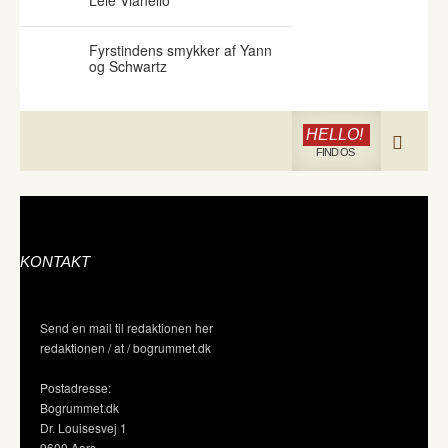
Lele Vianello
Fyrstindens smykker af Yann
og Schwartz
HELLO!
FIND OS
KONTAKT
Send en mail til redaktionen her
redaktionen / at / bogrummet.dk
Postadresse:
Bogrummet.dk
Dr. Louisesvej 1
9600 Aars