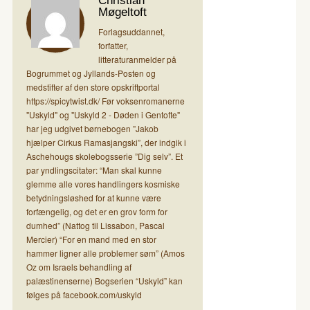
Christian
Møgeltoft
Forlagsuddannet,
forfatter,
litteraturanmelder på
Bogrummet og Jyllands-Posten og
medstifter af den store opskriftportal
https://spicytwist.dk/ Før voksenromanerne
"Uskyld" og "Uskyld 2 - Døden i Gentofte"
har jeg udgivet børnebogen ”Jakob
hjælper Cirkus Ramasjangski”, der indgik i
Aschehougs skolebogsserie ”Dig selv”. Et
par yndlingscitater: “Man skal kunne
glemme alle vores handlingers kosmiske
betydningsløshed for at kunne være
forfængelig, og det er en grov form for
dumhed” (Nattog til Lissabon, Pascal
Mercier) “For en mand med en stor
hammer ligner alle problemer søm” (Amos
Oz om Israels behandling af
palæstinenserne) Bogserien “Uskyld” kan
følges på facebook.com/uskyld