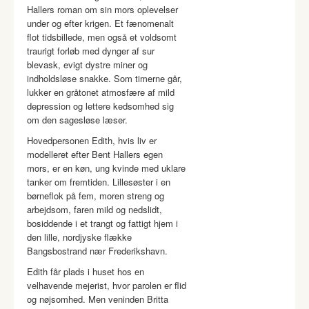
Hallers roman om sin mors oplevelser
under og efter krigen. Et fænomenalt
flot tidsbillede, men også et voldsomt
traurigt forløb med dynger af sur
blevask, evigt dystre miner og
indholdsløse snakke. Som timerne går,
lukker en gråtonet atmosfære af mild
depression og lettere kedsomhed sig
om den sagesløse læser.
Hovedpersonen Edith, hvis liv er
modelleret efter Bent Hallers egen
mors, er en køn, ung kvinde med uklare
tanker om fremtiden. Lillesøster i en
børneflok på fem, moren streng og
arbejdsom, faren mild og nedslidt,
bosiddende i et trangt og fattigt hjem i
den lille, nordjyske flække
Bangsbostrand nær Frederikshavn.
Edith får plads i huset hos en
velhavende mejerist, hvor parolen er flid
og nøjsomhed. Men veninden Britta