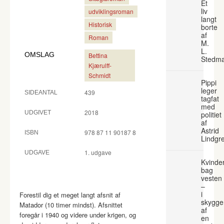
Et
liv
udviklingsroman
langt
Historisk
borte
af
Roman
M.
L.
OMSLAG
Bettina
Stedm
Kjærulff-
Schmidt
Pippi
leger
439
SIDEANTAL
tagfat
med
2018
UDGIVET
politiet
af
Astrid
978 87 11 90187 8
ISBN
Lindgr
1. udgave
UDGAVE
Kvinde
bag
vesten
–
i
Forestil dig et meget langt afsnit af
skygge
Matador (10 timer mindst). Afsnittet
af
foregår i 1940 og videre under krigen, og
en