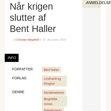
ANMELDELS
Når krigen
slutter af
Bent Haller
af
Christian Møgeltoft
d.
10. december 2018
INFO
FORFATTER
Bent Haller
FORLAG
Lindhardt og
Ringhof
GENRE
Socialrealisme
Biografisk
roman
Slægtsroman