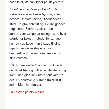
hospitalet, da han ligger på sit yderste.
“Fordi hun havde forelsket sig i den
forkerte på et forkert tidspunkt, ville
hendes liv blive forkert,”
hedder det et
sted. En grov forenkling. I virkeligheden
forplumres Ediths liv af, at hun
konsekvent vælger at springe over, hvor
gærdet er lavest. I stedet for at tage
kampen op falder hun tilbage til sine
ugebladsnoveller (bøger er for
besværlige at læse), sine smøger og
sine drømme.
“Når krigen slutter” handler om kvinde,
der får et trist og utilfredsstillende liv, og
som i dén grad selv bærer ansvaret for
det. En bedrøvelig historie fra først til
sidst. Men flot skrevet.
Lån bogen på biblioteket