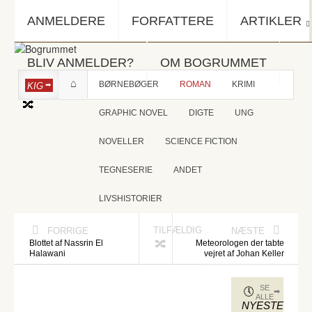
ANMELDERE
FORFATTERE
ARTIKLER
BLIV ANMELDER?
OM BOGRUMMET
BØRNEBØGER
ROMAN
KRIMI
KIG
GRAPHIC NOVEL
DIGTE
UNG
NOVELLER
SCIENCE FICTION
TEGNESERIE
ANDET
LIVSHISTORIER
TILFÆLDIG
FORRIGE
NÆSTE
Blottet af Nassrin El
Meteorologen der tabte
Halawani
vejret af Johan Keller
SE
ALLE
NYESTE