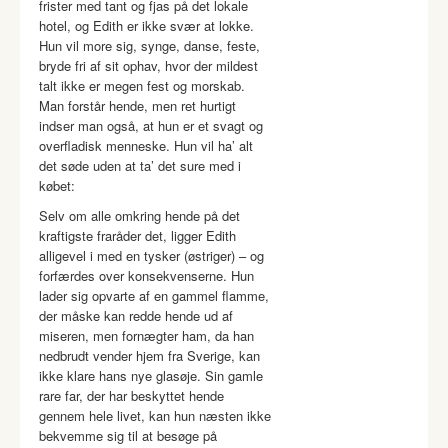
frister med tant og fjas på det lokale
hotel, og Edith er ikke svær at lokke.
Hun vil more sig, synge, danse, feste,
bryde fri af sit ophav, hvor der mildest
talt ikke er megen fest og morskab.
Man forstår hende, men ret hurtigt
indser man også, at hun er et svagt og
overfladisk menneske. Hun vil ha’ alt
det søde uden at ta’ det sure med i
købet:
Selv om alle omkring hende på det
kraftigste fraråder det, ligger Edith
alligevel i med en tysker (østriger) – og
forfærdes over konsekvenserne. Hun
lader sig opvarte af en gammel flamme,
der måske kan redde hende ud af
miseren, men fornægter ham, da han
nedbrudt vender hjem fra Sverige, kan
ikke klare hans nye glasøje. Sin gamle
rare far, der har beskyttet hende
gennem hele livet, kan hun næsten ikke
bekvemme sig til at besøge på