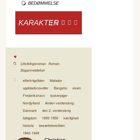
BEDØMMELSE
KARAKTER
,
,
Udviklingsroman
Roman
Boganmeldelser
efterkrigstiden
Matador
ugebladsnoveller
Bangsbo
skam
Frederikshavn
tyskerpiger
Nordjylland
Anden verdenskrig
Danmark
den 2. verdenskrig
fattigdom
1950-1959
kærlighed
historie
besættelsestiden
1940-1949