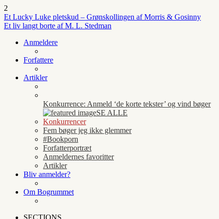
2
Et Lucky Luke pletskud – Grønskollingen af Morris & Gosinny
Et liv langt borte af M. L. Stedman
Anmeldere
Forfattere
Artikler
Konkurrence: Anmeld ‘de korte tekster’ og vind bøger
SE ALLE
Konkurrencer
Fem bøger jeg ikke glemmer
#Bookporn
Forfatterportræt
Anmeldernes favoritter
Artikler
Bliv anmelder?
Om Bogrummet
SECTIONS