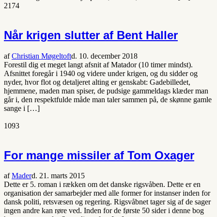
2174
Når krigen slutter af Bent Haller
af
Christian Møgeltoft
d. 10. december 2018
Forestil dig et meget langt afsnit af Matador (10 timer mindst).
Afsnittet foregår i 1940 og videre under krigen, og du sidder og
nyder, hvor flot og detaljeret alting er genskabt: Gadebilledet,
hjemmene, maden man spiser, de pudsige gammeldags klæder man
går i, den respektfulde måde man taler sammen på, de skønne gamle
sange i […]
1093
For mange missiler af Tom Oxager
af
Mader
d. 21. marts 2015
Dette er 5. roman i rækken om det danske rigsvåben. Dette er en
organisation der samarbejder med alle former for instanser inden for
dansk politi, retsvæsen og regering. Rigsvåbnet tager sig af de sager
ingen andre kan røre ved. Inden for de første 50 sider i denne bog