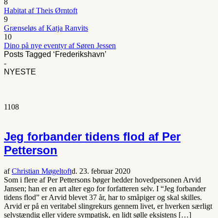
8
Habitat af Theis Ørntoft
9
Grænseløs af Katja Ranvits
10
Dino på nye eventyr af Søren Jessen
Posts Tagged ‘Frederikshavn’
-
NYESTE
1108
Jeg forbander tidens flod af Per
Petterson
af
Christian Møgeltoft
d. 23. februar 2020
Som i flere af Per Pettersons bøger hedder hovedpersonen Arvid
Jansen; han er en art alter ego for forfatteren selv. I “Jeg forbander
tidens flod” er Arvid blevet 37 år, har to småpiger og skal skilles.
Arvid er på en veritabel slingrekurs gennem livet, er hverken særligt
selvstændig eller videre sympatisk, en lidt sølle eksistens […]