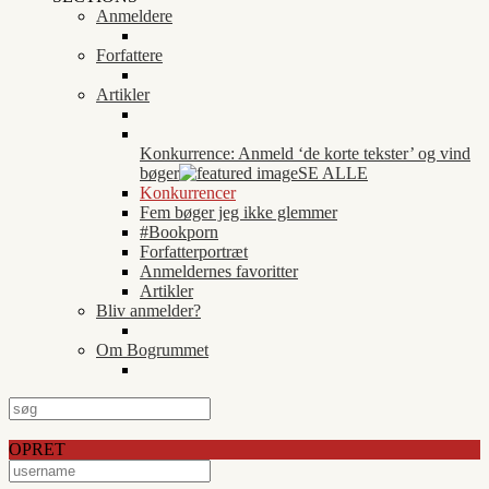
Anmeldere
Forfattere
Artikler
Konkurrence: Anmeld ‘de korte tekster’ og vind
bøger
SE ALLE
Konkurrencer
Fem bøger jeg ikke glemmer
#Bookporn
Forfatterportræt
Anmeldernes favoritter
Artikler
Bliv anmelder?
Om Bogrummet
OPRET