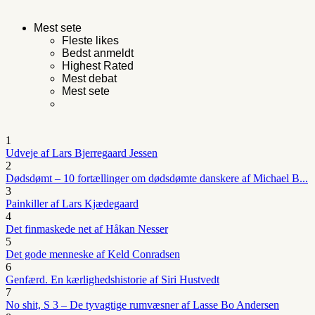
Mest sete
Fleste likes
Bedst anmeldt
Highest Rated
Mest debat
Mest sete
1
Udveje af Lars Bjerregaard Jessen
2
Dødsdømt – 10 fortællinger om dødsdømte danskere af Michael B...
3
Painkiller af Lars Kjædegaard
4
Det finmaskede net af Håkan Nesser
5
Det gode menneske af Keld Conradsen
6
Genfærd. En kærlighedshistorie af Siri Hustvedt
7
No shit, S 3 – De tyvagtige rumvæsner af Lasse Bo Andersen