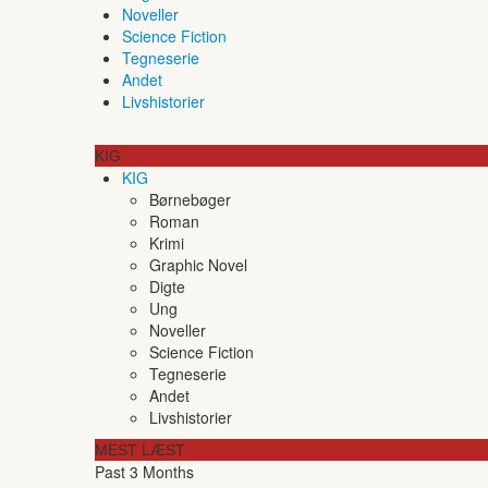
Noveller
Science Fiction
Tegneserie
Andet
Livshistorier
KIG
KIG
Børnebøger
Roman
Krimi
Graphic Novel
Digte
Ung
Noveller
Science Fiction
Tegneserie
Andet
Livshistorier
MEST LÆST
Past 3 Months