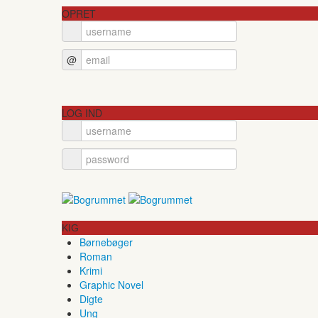
OPRET
@
LOG IND
KIG
Børnebøger
Roman
Krimi
Graphic Novel
Digte
Ung