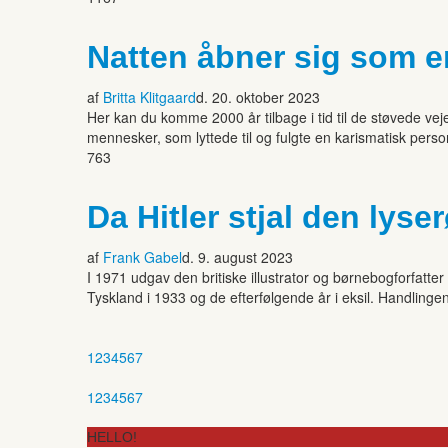
Natten åbner sig som e
af
Britta Klitgaard
d. 20. oktober 2023
Her kan du komme 2000 år tilbage i tid til de støvede ve
mennesker, som lyttede til og fulgte en karismatisk perso
763
Da Hitler stjal den lyse
af
Frank Gabel
d. 9. august 2023
I 1971 udgav den britiske illustrator og børnebogforfatter
Tyskland i 1933 og de efterfølgende år i eksil. Handlingen
1
2
3
4
5
6
7
1
2
3
4
5
6
7
HELLO!