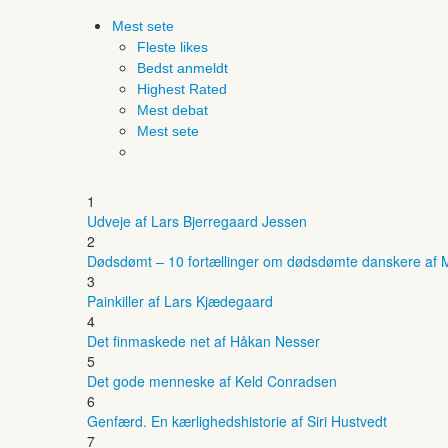
Mest sete
Fleste likes
Bedst anmeldt
Highest Rated
Mest debat
Mest sete
1
Udveje af Lars Bjerregaard Jessen
2
Dødsdømt – 10 fortællinger om dødsdømte danskere af M
3
Painkiller af Lars Kjædegaard
4
Det finmaskede net af Håkan Nesser
5
Det gode menneske af Keld Conradsen
6
Genfærd. En kærlighedshistorie af Siri Hustvedt
7