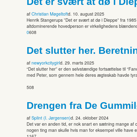
Det er svært at dø i Di
af
Christian Møgeltoft
d. 10. august 2025
Henrik Stangerups ”Det er svært at dø i Dieppe” fra 1985 
altdominerende hovedperson er virkelighedens blændende 
0
608
Det slutter her. Beretni
af
newyorkcitygirl
d. 29. marts 2025
“Det slutter her” er den selvstændige fortsættelse til “Fa
med Peter, som gennem hele deres ægteskab havde tyrannis
508
Drengen fra De Gummil
af
Splint (I. Jørgensen)
d. 24. oktober 2024
Det var en anden tid, er nok snart en sætning mange af 
nogen ting man skulle hvis man for eksempel ville have e
1167