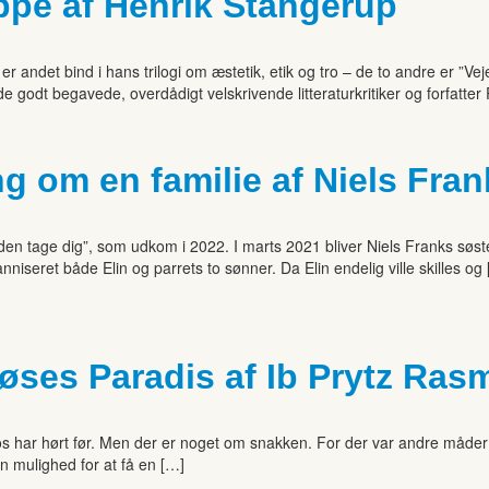
eppe af Henrik Stangerup
er andet bind i hans trilogi om æstetik, etik og tro – de to andre er ”V
godt begavede, overdådigt velskrivende litteraturkritiker og forfatter
ng om en familie af Niels Fran
nden tage dig”, som udkom i 2022. I marts 2021 bliver Niels Franks søster
eret både Elin og parrets to sønner. Da Elin endelig ville skilles og
øses Paradis af Ib Prytz Ra
os har hørt før. Men der er noget om snakken. For der var andre måder
n mulighed for at få en […]