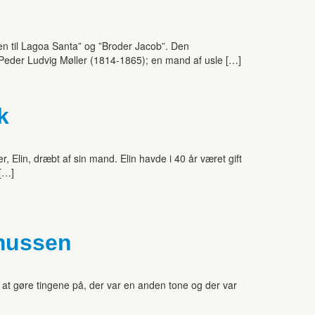
ejen til Lagoa Santa” og ”Broder Jacob”. Den
 Peder Ludvig Møller (1814-1865); en mand af usle […]
k
, Elin, dræbt af sin mand. Elin havde i 40 år været gift
 […]
smussen
 at gøre tingene på, der var en anden tone og der var