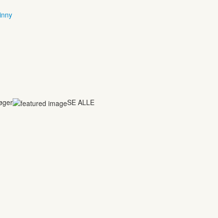
inny
bøger
SE ALLE