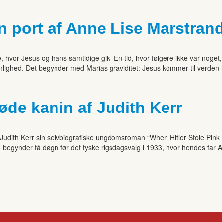
n port af Anne Lise Marstra
je, hvor Jesus og hans samtidige gik. En tid, hvor følgere ikke var no
nlighed. Det begynder med Marias graviditet: Jesus kommer til verden i
røde kanin af Judith Kerr
 Judith Kerr sin selvbiografiske ungdomsroman “When Hitler Stole Pink Ra
 begynder få døgn før det tyske rigsdagsvalg i 1933, hvor hendes far Alf