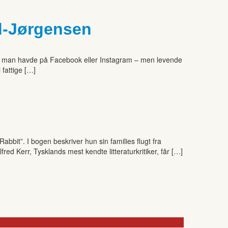
nd-Jørgensen
get, man havde på Facebook eller Instagram – men levende
 fattige […]
bbit”. I bogen beskriver hun sin families flugt fra
red Kerr, Tysklands mest kendte litteraturkritiker, får […]