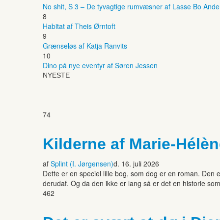
No shit, S 3 – De tyvagtige rumvæsner af Lasse Bo And
8
Habitat af Theis Ørntoft
9
Grænseløs af Katja Ranvits
10
Dino på nye eventyr af Søren Jessen
NYESTE
74
Kilderne af Marie-Hélè
af
Splint (I. Jørgensen)
d. 16. juli 2026
Dette er en speciel lille bog, som dog er en roman. Den 
derudaf. Og da den ikke er lang så er det en historie som
462