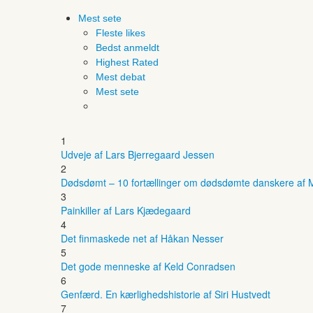
Mest sete
Fleste likes
Bedst anmeldt
Highest Rated
Mest debat
Mest sete
1
Udveje af Lars Bjerregaard Jessen
2
Dødsdømt – 10 fortællinger om dødsdømte danskere af M
3
Painkiller af Lars Kjædegaard
4
Det finmaskede net af Håkan Nesser
5
Det gode menneske af Keld Conradsen
6
Genfærd. En kærlighedshistorie af Siri Hustvedt
7