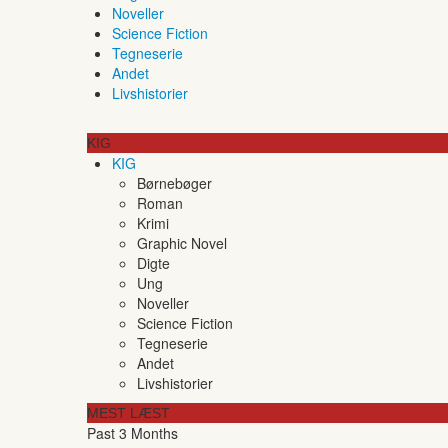
Noveller
Science Fiction
Tegneserie
Andet
Livshistorier
KIG
KIG
Børnebøger
Roman
Krimi
Graphic Novel
Digte
Ung
Noveller
Science Fiction
Tegneserie
Andet
Livshistorier
MEST LÆST
Past 3 Months