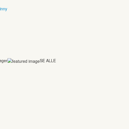
inny
bøger
SE ALLE