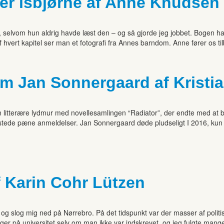
der isbjørne af Anne Knudsen
g, selvom hun aldrig havde læst den – og så gjorde jeg jobbet. Bogen
 hvert kapitel ser man et fotografi fra Annes barndom. Anne fører os til
om Jan Sonnergaard af Kristi
itterære lydmur med novellesamlingen “Radiator”, der endte med at bl
stede pæne anmeldelser. Jan Sonnergaard døde pludseligt I 2016, kun 
f Karin Cohr Lützen
slog mig ned på Nørrebro. På det tidspunkt var der masser af politisk ak
r på universitet selv om man ikke var indskrevet, og jeg fulgte mange