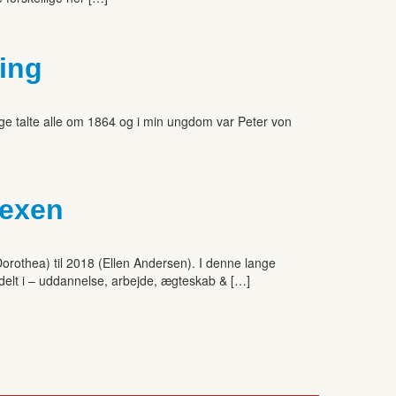
ting
lbage talte alle om 1864 og i min ungdom var Peter von
Jexen
Dorothea) til 2018 (Ellen Andersen). I denne lange
pdelt i – uddannelse, arbejde, ægteskab & […]