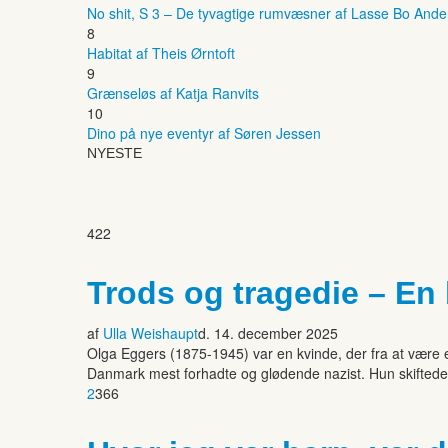
No shit, S 3 – De tyvagtige rumvæsner af Lasse Bo And
8
Habitat af Theis Ørntoft
9
Grænseløs af Katja Ranvits
10
Dino på nye eventyr af Søren Jessen
NYESTE
422
Trods og tragedie – En
af
Ulla Weishaupt
d. 14. december 2025
Olga Eggers (1875-1945) var en kvinde, der fra at være 
Danmark mest forhadte og glødende nazist. Hun skiftede
2
366