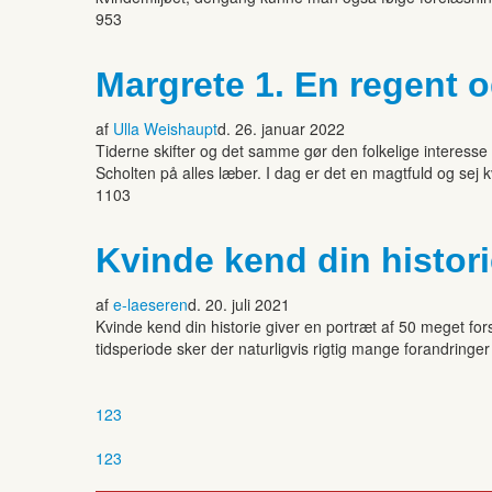
953
Margrete 1. En regent o
af
Ulla Weishaupt
d. 26. januar 2022
Tiderne skifter og det samme gør den folkelige interesse f
Scholten på alles læber. I dag er det en magtfuld og sej
1103
Kvinde kend din historie
af
e-laeseren
d. 20. juli 2021
Kvinde kend din historie giver en portræt af 50 meget fo
tidsperiode sker der naturligvis rigtig mange forandring
1
2
3
1
2
3