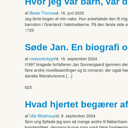
Hvor jeg var barn, var 
af
Beate Thomas
d. 16. juni 2025
Jeg lånte bogen af min nabo. Hun anbefalede den til mi
barndom i Grønland i halvtredserne. På den første side af
1
725
Søde Jan. En biografi 
af
newyorkcitygirl
d. 16. september 2024
I1997 bragede forfatteren Jan Sonnergaard igennem den l
flere andre novellesamlinger og to romaner, der også hø
danske litteraturscene […]
623
Hvad hjertet begærer a
af
Ulla Weishaupt
d. 8. september 2024
Som ung flyttede jeg som så mange andre til København og 
kvindemiljøet, dengang kunne man også følge forelæsninge