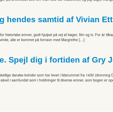
g hendes samtid af Vivian Et
or historiske emner, godt hjulpet på vej af bøger, film og tv. For år ti
 kvinde, alle er kommet på fornavn med Margrethe […]
. Spejl dig i fortiden af Gry 
rskellige danske kvinder som har levet i tidsrummet fra 1430 (dronning 
er såvel i samfundet som i holdninger til diverse emner, som bogen er o