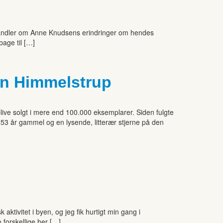
 handler om Anne Knudsens erindringer om hendes
bage til […]
an Himmelstrup
ive solgt i mere end 100.000 eksemplarer. Siden fulgte
53 år gammel og en lysende, litterær stjerne på den
tivitet i byen, og jeg fik hurtigt min gang i
 forskellige her […]