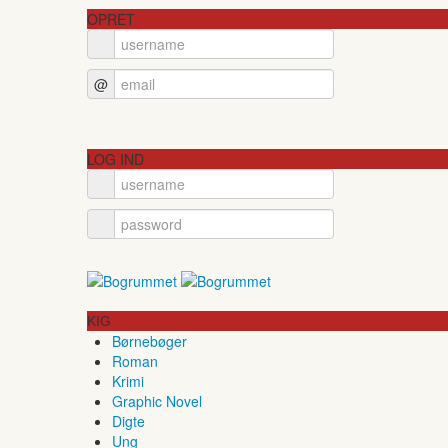
OPRET
@
LOG IND
KIG
Børnebøger
Roman
Krimi
Graphic Novel
Digte
Ung