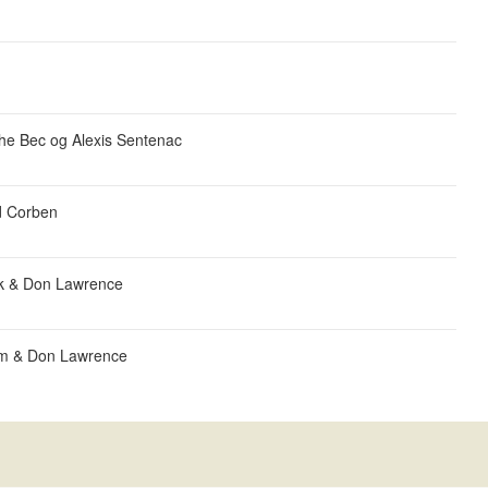
phe Bec og Alexis Sentenac
d Corben
ijk & Don Lawrence
am & Don Lawrence