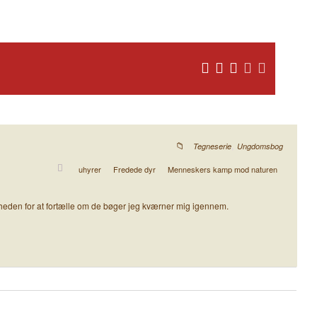
,
Tegneserie
Ungdomsbog
uhyrer
Fredede dyr
Menneskers kamp mod naturen
gheden for at fortælle om de bøger jeg kværner mig igennem.