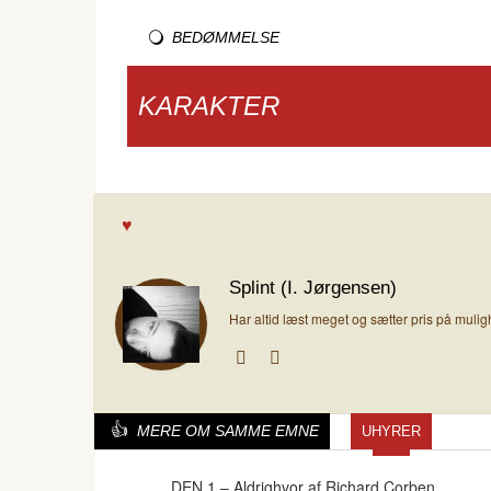
BEDØMMELSE
KARAKTER
Splint (I. Jørgensen)
Har altid læst meget og sætter pris på muli
MERE OM SAMME EMNE
UHYRER
DEN 1 – Aldrighvor af Richard Corben