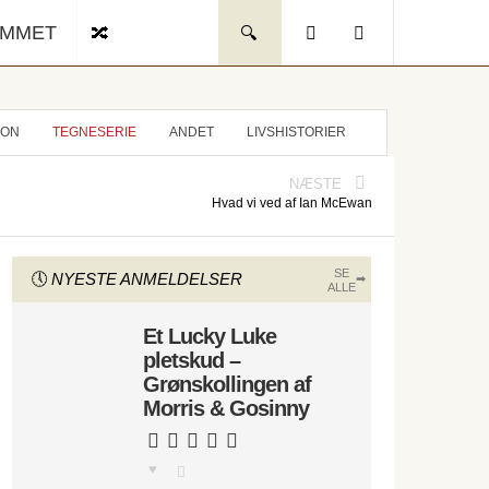
UMMET
ION
TEGNESERIE
ANDET
LIVSHISTORIER
NÆSTE
Hvad vi ved af Ian McEwan
SE
NYESTE ANMELDELSER
ALLE
Et Lucky Luke
pletskud –
Grønskollingen af
Morris & Gosinny