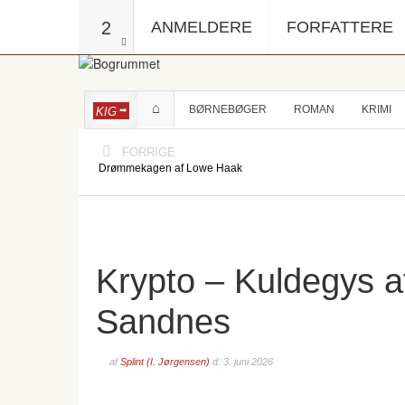
2
ANMELDERE
FORFATTERE
BØRNEBØGER
ROMAN
KRIMI
KIG
FORRIGE
Drømmekagen af Lowe Haak
Krypto – Kuldegys 
Sandnes
af
Splint (I. Jørgensen)
d.
3. juni 2026