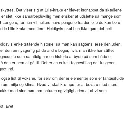
eskyttes. Det viser sig at Lille-krake er blevet kidnappet da skællene
is er slet ikke samarbejdsvillig men ønsker at udslette så mange som
t længere, for hun vil hellere have pengene fra den olie de kan bore
de Lille-krake med flere. Heldigvis skal hun ikke gøre det helt
rholdsvis enkeltstående historie, så man kan sagtens læse den uden
ør den en nysgerrig på de andre bøger, hvis man ikke har stiftet
egneserie som samtidig har en historie at byde på som både er
den er nem at gå til. Det er en enkelt tegnestil og det fungerer
godt ind.
også lidt til voksne, for selv om der er elementer som er fantasifulde
ten om miljø og klima. Hvad vi skal kæmpe for at bevare med mere.
nakke med sine børn om naturen og vigtigheden af at vi som
ot lavet.