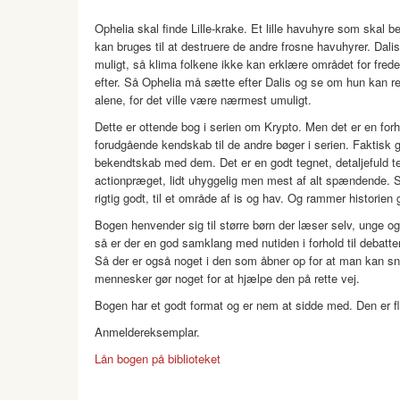
Ophelia skal finde Lille-krake. Et lille havuhyre som skal b
kan bruges til at destruere de andre frosne havuhyrer. Dal
muligt, så klima folkene ikke kan erklære området for frede
efter. Så Ophelia må sætte efter Dalis og se om hun kan red
alene, for det ville være nærmest umuligt.
Dette er ottende bog i serien om Krypto. Men det er en fo
forudgående kendskab til de andre bøger i serien. Faktisk g
bekendtskab med dem. Det er en godt tegnet, detaljefuld t
actionpræget, lidt uhyggelig men mest af alt spændende. Så 
rigtig godt, til et område af is og hav. Og rammer historien 
Bogen henvender sig til større børn der læser selv, unge og 
så er der en god samklang med nutiden i forhold til debat
Så der er også noget i den som åbner op for at man kan s
mennesker gør noget for at hjælpe den på rette vej.
Bogen har et godt format og er nem at sidde med. Den er fl
Anmeldereksemplar.
Lån bogen på biblioteket