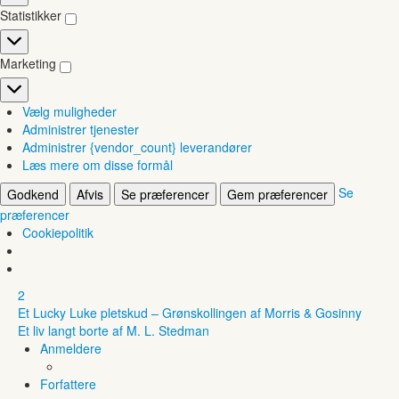
Statistikker
Statistikker
Marketing
Marketing
Vælg muligheder
Administrer tjenester
Administrer {vendor_count} leverandører
Læs mere om disse formål
Se
Godkend
Afvis
Se præferencer
Gem præferencer
præferencer
Cookiepolitik
2
Et Lucky Luke pletskud – Grønskollingen af Morris & Gosinny
Et liv langt borte af M. L. Stedman
Anmeldere
Forfattere