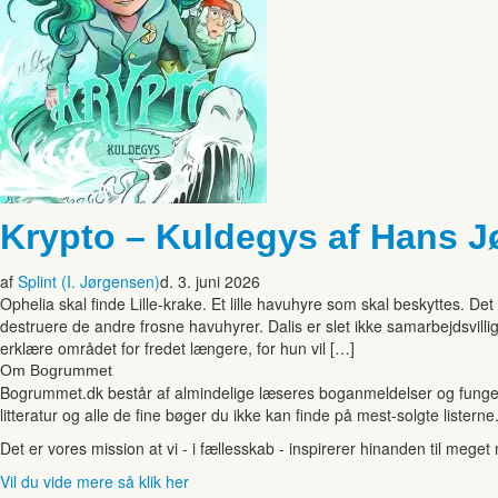
Krypto – Kuldegys af Hans 
af
Splint (I. Jørgensen)
d. 3. juni 2026
Ophelia skal finde Lille-krake. Et lille havuhyre som skal beskyttes. Det 
destruere de andre frosne havuhyrer. Dalis er slet ikke samarbejdsvill
erklære området for fredet længere, for hun vil […]
Om Bogrummet
Bogrummet.dk består af almindelige læseres boganmeldelser og funger
litteratur og alle de fine bøger du ikke kan finde på mest-solgte listerne
Det er vores mission at vi - i fællesskab - inspirerer hinanden til mege
Vil du vide mere så klik her