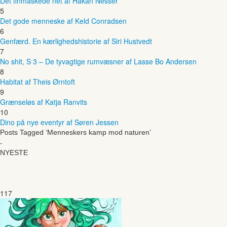
Det finmaskede net af Håkan Nesser
5
Det gode menneske af Keld Conradsen
6
Genfærd. En kærlighedshistorie af Siri Hustvedt
7
No shit, S 3 – De tyvagtige rumvæsner af Lasse Bo Andersen
8
Habitat af Theis Ørntoft
9
Grænseløs af Katja Ranvits
10
Dino på nye eventyr af Søren Jessen
Posts Tagged ‘Menneskers kamp mod naturen’
-
NYESTE
117