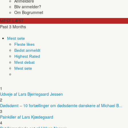
Anmeldere
Bliv anmelder?
Om Bogrummet
MEST LÆST
Past 3 Months
Mest sete
Fleste likes
Bedst anmeldt
Highest Rated
Mest debat
Mest sete
1
Udveje af Lars Bjerregaard Jessen
2
Dødsdømt – 10 fortællinger om dødsdømte danskere af Michael B...
3
Painkiller af Lars Kjædegaard
4