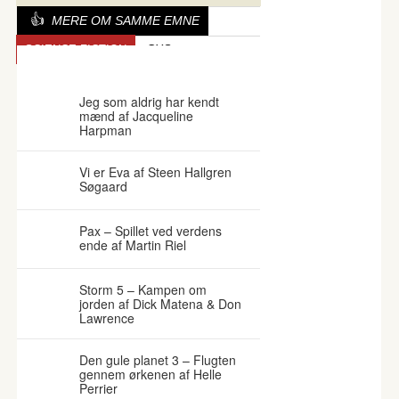
MERE OM SAMME EMNE
SCIENCE FICTION
GYS
OVERNATURLIGE EVNER
Jeg som aldrig har kendt
mænd af Jacqueline
Harpman
Vi er Eva af Steen Hallgren
Søgaard
Pax – Spillet ved verdens
ende af Martin Riel
Storm 5 – Kampen om
jorden af Dick Matena & Don
Lawrence
Den gule planet 3 – Flugten
gennem ørkenen af Helle
Perrier