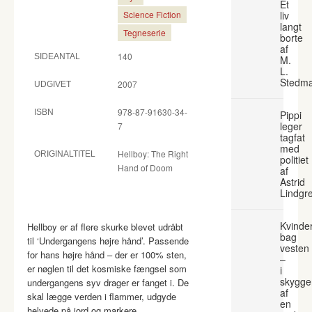
Et
Science Fiction
liv
langt
Tegneserie
borte
af
140
SIDEANTAL
M.
L.
Stedm
2007
UDGIVET
978-87-91630-34-
ISBN
Pippi
leger
7
tagfat
med
Hellboy: The Right
ORIGINALTITEL
politiet
Hand of Doom
af
Astrid
Lindgr
Kvinde
Hellboy er af flere skurke blevet udråbt
bag
til ‘Undergangens højre hånd’. Passende
vesten
for hans højre hånd – der er 100% sten,
–
er nøglen til det kosmiske fængsel som
i
skygge
undergangens syv drager er fanget i. De
af
skal lægge verden i flammer, udgyde
en
helvede på jord og markere