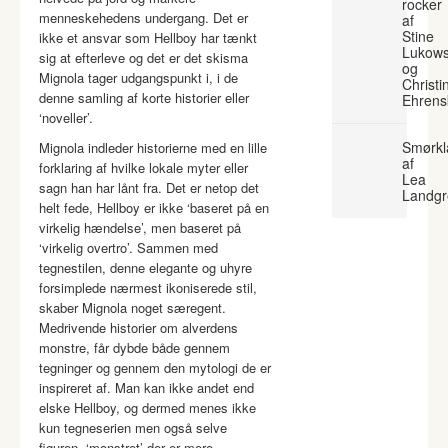
rocker
menneskehedens undergang. Det er
af
Stine
ikke et ansvar som Hellboy har tænkt
Lukows
sig at efterleve og det er det skisma
og
Mignola tager udgangspunkt i, i de
Christi
denne samling af korte historier eller
Ehrens
‘noveller’.
Smørkl
Mignola indleder historierne med en lille
af
forklaring af hvilke lokale myter eller
Lea
sagn han har lånt fra. Det er netop det
Landgr
helt fede, Hellboy er ikke ‘baseret på en
virkelig hændelse’, men baseret på
‘virkelig overtro’. Sammen med
tegnestilen, denne elegante og uhyre
forsimplede nærmest ikoniserede stil,
skaber Mignola noget særegent.
Medrivende historier om alverdens
monstre, får dybde både gennem
tegninger og gennem den mytologi de er
inspireret af. Man kan ikke andet end
elske Hellboy, og dermed menes ikke
kun tegneserien men også selve
figuren, ‘monstret’ der er mere