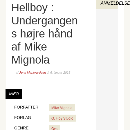
ANMELDELS
Hellboy :
Undergangen
s højre hånd
af Mike
Mignola
af
Jens Markvardsen
d.
6. januar 2015
INFO
FORFATTER
Mike Mignola
FORLAG
G. Floy Studio
GENRE
Gys