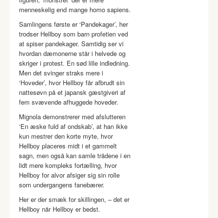
menneskelig end mange homo sapiens.
Samlingens første er ‘Pandekager’, her
trodser Hellboy som barn profetien ved
at spiser pandekager. Samtidig ser vi
hvordan dæmonerne står i helvede og
skriger i protest. En sød lille indledning.
Men det svinger straks mere i
‘Hoveder’, hvor Hellboy får afbrudt sin
nattesøvn på et japansk gæstgiveri af
fem svævende afhuggede hoveder.
Mignola demonstrerer med afslutteren
‘En æske fuld af ondskab’, at han ikke
kun mestrer den korte myte, hvor
Hellboy placeres midt i et gammelt
sagn, men også kan samle trådene i en
lidt mere kompleks fortælling, hvor
Hellboy for alvor afsiger sig sin rolle
som undergangens fanebærer.
Her er der smæk for skillingen, – det er
Hellboy når Hellboy er bedst.