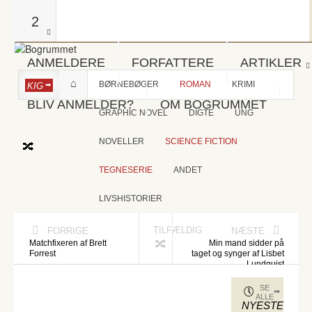
2
ANMELDERE
FORFATTERE
ARTIKLER
BØRNEBØGER
ROMAN
KRIMI
KIG
BLIV ANMELDER?
OM BOGRUMMET
GRAPHIC NOVEL
DIGTE
UNG
NOVELLER
SCIENCE FICTION
TEGNESERIE
ANDET
LIVSHISTORIER
TILFÆLDIG
FORRIGE
NÆSTE
Matchfixeren af Brett
Min mand sidder på
Forrest
taget og synger af Lisbet
Lundquist
SE
ALLE
NYESTE