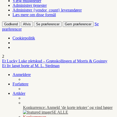
Vælg muligheder
Administrer tjenester
Administrer {vendor_count} leverandører
Læs mere om disse formål
Se
Godkend
Afvis
Se præferencer
Gem præferencer
præferencer
Cookiepolitik
2
Et Lucky Luke pletskud – Grønskollingen af Morris & Gosinny
Et liv langt borte af M. L. Stedman
Anmeldere
Forfattere
Artikler
Konkurrence: Anmeld ‘de korte tekster’ og vind bøger
SE ALLE
Konkurrencer