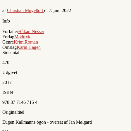
af
Christian Møgeltoft
d.
7. juni 2022
Info
Forfatter
Håkan Nesser
Forlag
Modtryk
Genre
Krimi
Roman
Omslag
Karin Hagen
Sideantal
470
Udgivet
2017
ISBN
978 87 7146 715 4
Originaltitel
Eugen Kallmanns ögon - oversat af Jan Mølgard