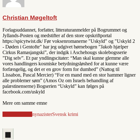
Christian Møgeltoft
Forlagsuddannet, forfatter, litteraturanmelder på Bogrummet og
Jyllands-Posten og medstifter af den store opskriftportal
https://spicytwist.dk/ Før voksenromanerne "Uskyld" og "Uskyld 2
- Døden i Gentofte" har jeg udgivet børnebogen ”Jakob hjælper
Cirkus Ramasjangski”, der indgik i Aschehougs skolebogsserie
”Dig selv”. Et par yndlingscitater: “Man skal kunne glemme alle
vores handlingers kosmiske betydningsløshed for at kunne være
forfængelig, og det er en grov form for dumhed” (Nattog til
Lissabon, Pascal Mercier) “For en mand med en stor hammer ligner
alle problemer søm” (Amos Oz om Israels behandling af
palæstinenserne) Bogserien “Uskyld” kan følges på
facebook.com/uskyld
Mere om samme emne
kollektivroman
nynazister
Svensk krimi