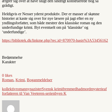
ærgrer sig over at have slugt den sindrigt konstruerede bog så
grådigt.
Heldigvis er Nesser yderst produktiv. Der er masser af skønne
historier at kaste sig over for nye læsere på jagt efter en ny
yndlingsforfatter, som både mestrer den klassiske roman og den
underfundige krimi. Byt eventuelt om på ‘klassiske’ og
‘underfundige’.
https://bibliotek.dk/linkme.php?rec.id=870970-basis%3A53456162
Bedømmelse
Karakter
0 likes
Roman
,
Krimi
,
Boganmeldelser
kollektivroman
nynazister
Svensk krimi
fremmedhad
mordmysterie
af
forfatteren til Van Veeteren-serien
byen K