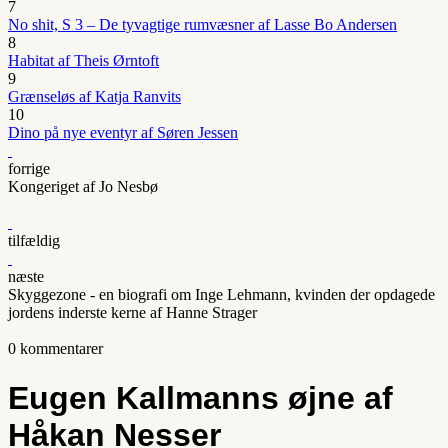
7
No shit, S 3 – De tyvagtige rumvæsner af Lasse Bo Andersen
8
Habitat af Theis Ørntoft
9
Grænseløs af Katja Ranvits
10
Dino på nye eventyr af Søren Jessen
forrige
Kongeriget af Jo Nesbø
tilfældig
næste
Skyggezone - en biografi om Inge Lehmann, kvinden der opdagede
jordens inderste kerne af Hanne Strager
0 kommentarer
Eugen Kallmanns øjne af
Håkan Nesser