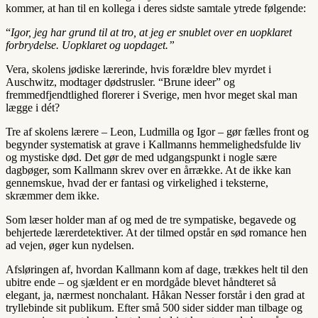
kommer, at han til en kollega i deres sidste samtale ytrede følgende:
“
Igor, jeg har grund til at tro, at jeg er snublet over en uopklaret
forbrydelse. Uopklaret og uopdaget.”
Vera, skolens jødiske lærerinde, hvis forældre blev myrdet i
Auschwitz, modtager dødstrusler. “Brune ideer” og
fremmedfjendtlighed florerer i Sverige, men hvor meget skal man
lægge i dét?
Tre af skolens lærere – Leon, Ludmilla og Igor – gør fælles front og
begynder systematisk at grave i Kallmanns hemmelighedsfulde liv
og mystiske død. Det gør de med udgangspunkt i nogle sære
dagbøger, som Kallmann skrev over en årrække. At de ikke kan
gennemskue, hvad der er fantasi og virkelighed i teksterne,
skræmmer dem ikke.
Som læser holder man af og med de tre sympatiske, begavede og
behjertede lærerdetektiver. At der tilmed opstår en sød romance hen
ad vejen, øger kun nydelsen.
Afsløringen af, hvordan Kallmann kom af dage, trækkes helt til den
ubitre ende – og sjældent er en mordgåde blevet håndteret så
elegant, ja, nærmest nonchalant. Håkan Nesser forstår i den grad at
tryllebinde sit publikum. Efter små 500 sider sidder man tilbage og