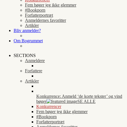
Fem bøger jeg ikke glemmer
#Bookporn
Forfatterportræt
Anmeldernes favoritter
Artikler
Bliv anmelder?
Om Bogrummet
SECTIONS
Anmeldere
Forfattere
Artikler
Konkurrence: Anmeld ‘de korte tekster’ og vind
bøger
SE ALLE
Konkurrencer
Fem bøger jeg ikke glemmer
#Bookporn
Forfatterportræt
Anmeldernes favoritter