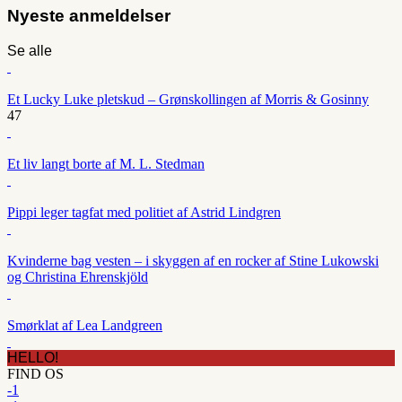
Nyeste anmeldelser
Se alle
Et Lucky Luke pletskud – Grønskollingen af Morris & Gosinny
47
Et liv langt borte af M. L. Stedman
Pippi leger tagfat med politiet af Astrid Lindgren
Kvinderne bag vesten – i skyggen af en rocker af Stine Lukowski
og Christina Ehrenskjöld
Smørklat af Lea Landgreen
HELLO!
FIND OS
-1