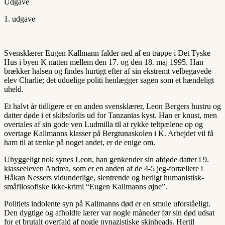
Udgave
1. udgave
Svensklærer Eugen Kallmann falder ned af en trappe i Det Tyske
Hus i byen K natten mellem den 17. og den 18. maj 1995. Han
brækker halsen og findes hurtigt efter af sin ekstremt velbegavede
elev Charlie; det uduelige politi henlægger sagen som et hændeligt
uheld.
Et halvt år tidligere er en anden svensklærer, Leon Bergers hustru og
datter døde i et skibsforlis ud for Tanzanias kyst. Han er knust, men
overtales af sin gode ven Ludmilla til at rykke teltpælene op og
overtage Kallmanns klasser på Bergtunaskolen i K. Arbejdet vil få
ham til at tænke på noget andet, er de enige om.
Uhyggeligt nok synes Leon, han genkender sin afdøde datter i 9.
klasseeleven Andrea, som er en anden af de 4-5 jeg-fortællere i
Håkan Nessers vidunderlige, slentrende og herligt humanistisk-
småfilosofiske ikke-krimi “Eugen Kallmanns øjne”.
Politiets indolente syn på Kallmanns død er en smule uforståeligt.
Den dygtige og afholdte lærer var nogle måneder før sin død udsat
for et brutalt overfald af nogle nynazistiske skinheads. Hertil