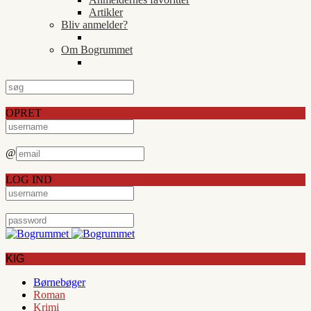
Artikler
Bliv anmelder?
Om Bogrummet
OPRET
@
LOG IND
KIG
Børnebøger
Roman
Krimi