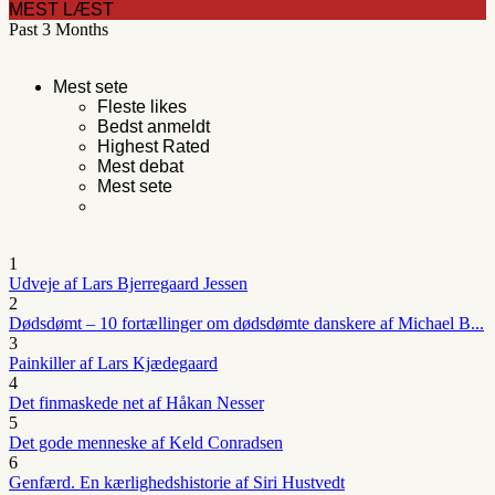
MEST LÆST
Past 3 Months
Mest sete
Fleste likes
Bedst anmeldt
Highest Rated
Mest debat
Mest sete
1
Udveje af Lars Bjerregaard Jessen
2
Dødsdømt – 10 fortællinger om dødsdømte danskere af Michael B...
3
Painkiller af Lars Kjædegaard
4
Det finmaskede net af Håkan Nesser
5
Det gode menneske af Keld Conradsen
6
Genfærd. En kærlighedshistorie af Siri Hustvedt