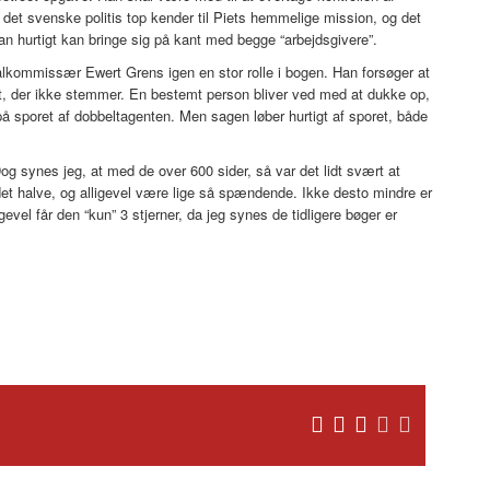
det svenske politis top kender til Piets hemmelige mission, og det
 han hurtigt kan bringe sig på kant med begge “arbejdsgivere”.
alkommissær Ewert Grens igen en stor rolle i bogen. Han forsøger at
et, der ikke stemmer. En bestemt person bliver ved med at dukke op,
sporet af dobbeltagenten. Men sagen løber hurtigt af sporet, både
g synes jeg, at med de over 600 sider, så var det lidt svært at
 det halve, og alligevel være lige så spændende. Ikke desto mindre er
evel får den “kun” 3 stjerner, da jeg synes de tidligere bøger er