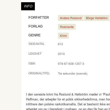
INFO
FORFATTER
Anders Roslund
Börge Hellström
FORLAG
Rosinante
GENRE
Krimi
612
SIDEANTAL
2010
UDGIVET
978-87-638-1257-3
ISBN
Tre sekunder (svensk)
ORIGINALTITEL
I den seneste krimi fra Roslund & Hellström møder vi “Paula”,
Hoffman, der arbejder for et polsk sikkerhedsfirma, men hos
infiltrere den polske narkotikamafia. Det er bestemt ikke e
arbejdet sig op i hierarkiet i mafiaen, og en dag får han en