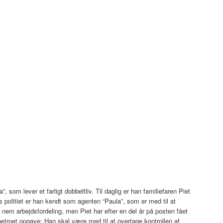
 som lever et farligt dobbeltliv. Til daglig er han familiefaren Piet
 politiet er han kendt som agenten “Paula”, som er med til at
n nem arbejdsfordeling, men Piet har efter en del år på posten fået
 betroet opgave: Han skal være med til at overtage kontrollen af