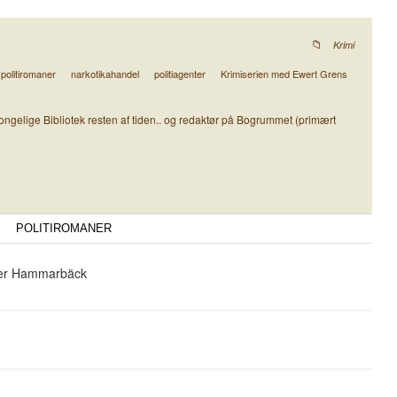
Krimi
politiromaner
narkotikahandel
politiagenter
Krimiserien med Ewert Grens
ongelige Bibliotek resten af tiden.. og redaktør på Bogrummet (primært
POLITIROMANER
eter Hammarbäck