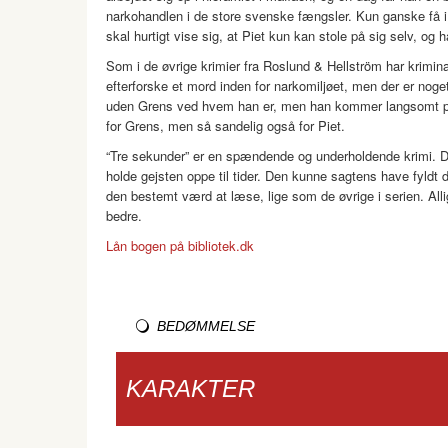
narkohandlen i de store svenske fængsler. Kun ganske få i 
skal hurtigt vise sig, at Piet kun kan stole på sig selv, og
Som i de øvrige krimier fra Roslund & Hellström har krimin
efterforske et mord inden for narkomiljøet, men der er nog
uden Grens ved hvem han er, men han kommer langsomt på 
for Grens, men så sandelig også for Piet.
“Tre sekunder” er en spændende og underholdende krimi. Do
holde gejsten oppe til tider. Den kunne sagtens have fyldt
den bestemt værd at læse, lige som de øvrige i serien. Allig
bedre.
Lån bogen på bibliotek.dk
BEDØMMELSE
KARAKTER