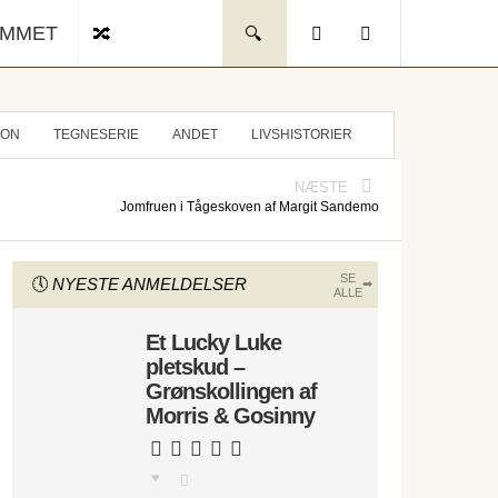
UMMET
ION
TEGNESERIE
ANDET
LIVSHISTORIER
NÆSTE
Jomfruen i Tågeskoven af Margit Sandemo
SE
NYESTE ANMELDELSER
ALLE
Et Lucky Luke
pletskud –
Grønskollingen af
Morris & Gosinny