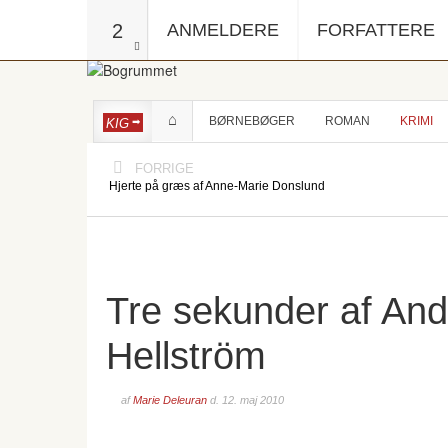
2
ANMELDERE
FORFATTERE
BØRNEBØGER
ROMAN
KRIMI
KIG
FORRIGE
Hjerte på græs af Anne-Marie Donslund
Tre sekunder af An
Hellström
af
Marie Deleuran
d.
12. maj 2010