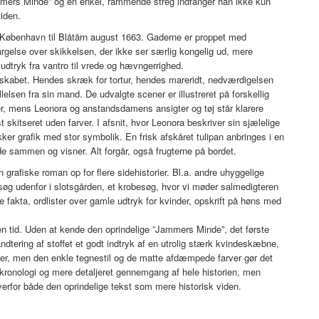
ammers Minde” og en enkel, rammende streg indfanger han ikke kun
iden.
i København til Blåtårn august 1663. Gaderne er proppet med
rgelse over skikkelsen, der ikke ser særlig kongelig ud, mere
e udtryk fra vantro til vrede og hævngerrighed.
enskabet. Hendes skræk for tortur, hendes mareridt, nedværdigelsen
llelsen fra sin mand. De udvalgte scener er illustreret på forskellig
r, mens Leonora og anstandsdamens ansigter og tøj står klarere
skitseret uden farver. I afsnit, hvor Leonora beskriver sin sjælelige
r grafik med stor symbolik. En frisk afskåret tulipan anbringes i en
e sammen og visner. Alt forgår, også frugterne på bordet.
 grafiske roman op for flere sidehistorier. Bl.a. andre uhyggelige
øg udenfor i slotsgården, et krobesøg, hvor vi møder salmedigteren
ke fakta, ordlister over gamle udtryk for kvinder, opskrift på høns med
en tid. Uden at kende den oprindelige ”Jammers Minde”, det første
tering af stoffet et godt indtryk af en utrolig stærk kvindeskæbne,
er, men den enkle tegnestil og de matte afdæmpede farver gør det
nologi og mere detaljeret gennemgang af hele historien, men
overfor både den oprindelige tekst som mere historisk viden.