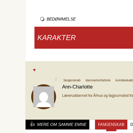
BEDØMMELSE
KARAKTER
fangenskab
danmarkshistorie
kvindeskæ
Ann-Charlotte
Læreruddannet fra Århus og fagjournalist fr
MERE OM SAMME EMNE
FANGENSKAB
D