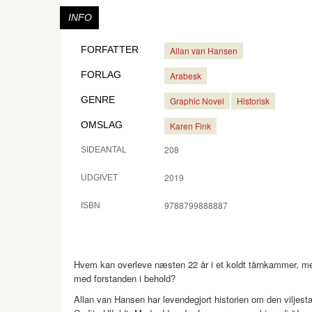
INFO
FORFATTER
Allan van Hansen
FORLAG
Arabesk
GENRE
Graphic Novel
Historisk
OMSLAG
Karen Fink
208
SIDEANTAL
2019
UDGIVET
9788799888887
ISBN
Hvem kan overleve næsten 22 år i et koldt tårnkammer, m
med forstanden i behold?
Allan van Hansen har levendegjort historien om den viljest