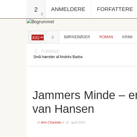
2
ANMELDERE
FORFATTERE
BØRNEBØGER
ROMAN
KRIMI
KIG
FORRIGE
Små hænder af Andrés Barba
Jammers Minde – en 
van Hansen
af
Ann-Charlotte
d.
11. april 2019