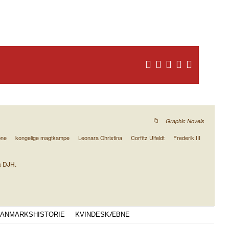
Graphic Novels
bne
kongelige magtkampe
Leonara Christina
Corfitz Ulfeldt
Frederik III
a DJH.
ANMARKSHISTORIE
KVINDESKÆBNE