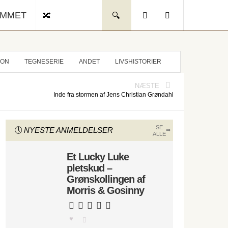
UMMET
ION
TEGNESERIE
ANDET
LIVSHISTORIER
NÆSTE
Inde fra stormen af Jens Christian Grøndahl
SE
NYESTE ANMELDELSER
ALLE
Et Lucky Luke
pletskud –
Grønskollingen af
Morris & Gosinny