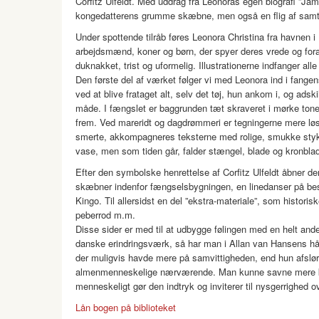
Corfitz Ulfeldt. Med uddrag fra Leonoras egen biografi ”J
kongedatterens grumme skæbne, men også en flig af samt
Under spottende tilråb føres Leonora Christina fra havnen 
arbejdsmænd, koner og børn, der spyer deres vrede og fora
duknakket, trist og uformelig. Illustrationerne indfanger all
Den første del af værket følger vi med Leonora ind i fang
ved at blive frataget alt, selv det tøj, hun ankom i, og adski
måde. I fængslet er baggrunden tæt skraveret i mørke tone
frem. Ved mareridt og dagdrømmeri er tegningerne mere løst 
smerte, akkompagneres teksterne med rolige, smukke stykke
vase, men som tiden går, falder stængel, blade og kronblad
Efter den symbolske henrettelse af Corfitz Ulfeldt åbner den
skæbner indenfor fængselsbygningen, en linedanser på bes
Kingo. Til allersidst en del ”ekstra-materiale”, som historis
peberrod m.m.
Disse sider er med til at udbygge følingen med en helt and
danske erindringsværk, så har man i Allan van Hansens hånd
der muligvis havde mere på samvittigheden, end hun afslør
almenmenneskelige nærværende. Man kunne savne mere kro
menneskeligt gør den indtryk og inviterer til nysgerrighed 
Lån bogen på biblioteket