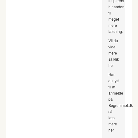
inspirerer
hinanden
til
meget
mere
læsning.
Vil du
vide
mere
så klik
her
Har
du lyst
til at
anmelde
på
Bogrummet.dk
så
læs
mere
her