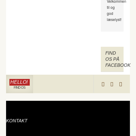
Velkommen
til og
god
læselyst!
FIND
OS PÅ
FACEBOOK
HELLO!
FIND OS
KONTAKT