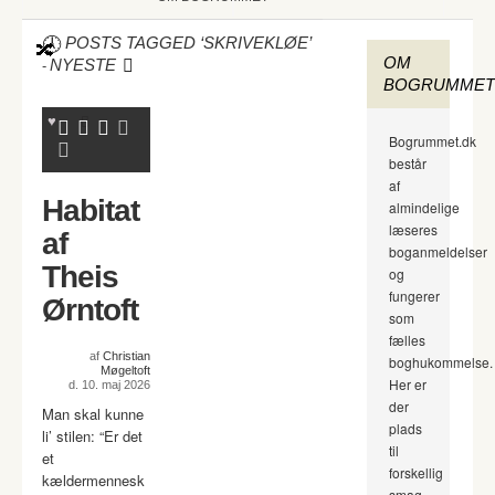
POSTS TAGGED ‘SKRIVEKLØE’
OM
-
NYESTE
BOGRUMMET
Bogrummet.dk
består
af
Habitat
almindelige
læseres
af
boganmeldelser
Theis
og
fungerer
Ørntoft
som
fælles
af
Christian
boghukommelse.
Møgeltoft
Her er
d. 10. maj 2026
der
Man skal kunne
plads
li’ stilen: “Er det
til
et
forskellig
kældermennesk
smag