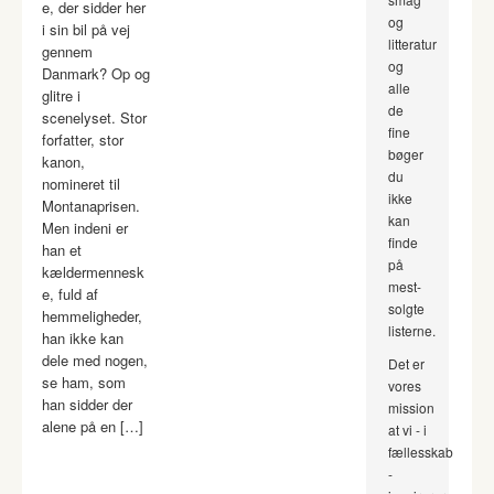
e, der sidder her
og
i sin bil på vej
litteratur
gennem
og
Danmark? Op og
alle
glitre i
de
scenelyset. Stor
fine
forfatter, stor
bøger
kanon,
du
nomineret til
ikke
Montanaprisen.
kan
Men indeni er
finde
han et
på
kældermennesk
mest-
e, fuld af
solgte
hemmeligheder,
listerne.
han ikke kan
dele med nogen,
Det er
se ham, som
vores
han sidder der
mission
alene på en […]
at vi - i
fællesskab
-