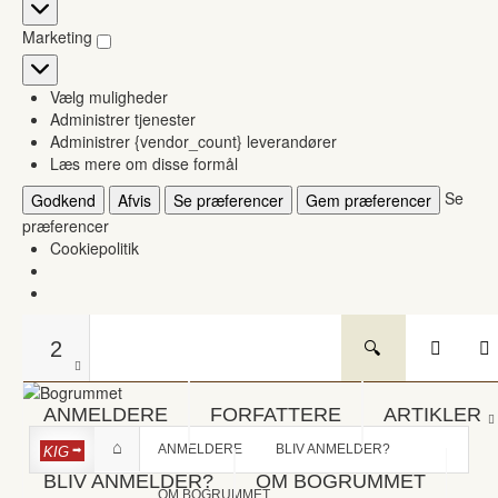
Statistikker
Marketing
Marketing
Vælg muligheder
Administrer tjenester
Administrer {vendor_count} leverandører
Læs mere om disse formål
Se
Godkend
Afvis
Se præferencer
Gem præferencer
præferencer
Cookiepolitik
2
ANMELDERE
FORFATTERE
ARTIKLER
ANMELDERE
BLIV ANMELDER?
KIG
BLIV ANMELDER?
OM BOGRUMMET
OM BOGRUMMET