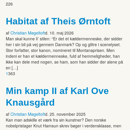
226
Habitat af Theis Ørntoft
af
Christian Møgeltoft
d. 10. maj 2026
Man skal kunne li’ stilen: “Er det et kældermenneske, der sidder
her i sin bil på vej gennem Danmark? Op og glitre i scenelyset.
Stor forfatter, stor kanon, nomineret til Montanaprisen. Men
indeni er han et kældermenneske, fuld af hemmeligheder, han
ikke kan dele med nogen, se ham, som han sidder der alene på
en […]
1
363
Min kamp II af Karl Ove
Knausgård
af
Christian Møgeltoft
d. 25. november 2025
Kan man adskille et værk fra sin kunstner? Den norske
nobelpristager Knut Hamsun skrev bøger i verdensklasse, men