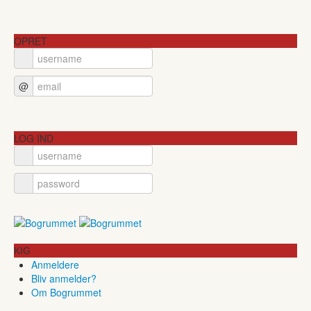
OPRET
@
LOG IND
KIG
Anmeldere
Bliv anmelder?
Om Bogrummet