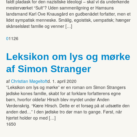
faldt pladask for den nazistiske ideologi – skal vi da underkende
mesterværket “Sult”? Uden sammenligning er Hamsuns
landsmand Karl Ove Knausgård en gudbenådet forfatter, men et
lidet sympatisk menneske. Smålig, egoistisk, uempatisk; hænger
skånselsløst familie og venner […]
0
1126
Leksikon om lys og mørke
af Simon Stranger
af
Christian Møgeltoft
d. 1. april 2020
”Leksikon om lys og mørke” er en roman om Simon Strangers
jødiske kones familie, skabt for at forklare forfatterens egne
børn, hvorfor oldefar Hirsch blev myrdet under Anden
Verdenskrig. “Kære Hirsch. Dette er et forsøg på at udsætte den
anden død…” I den jødiske tro dør man to gange. Først, når
hjertet holder op med […]
1650