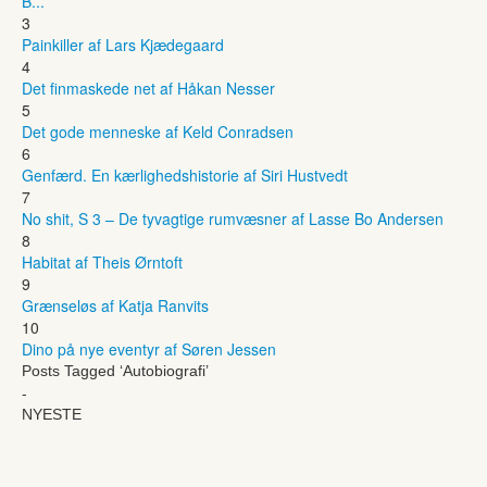
B...
3
Painkiller af Lars Kjædegaard
4
Det finmaskede net af Håkan Nesser
5
Det gode menneske af Keld Conradsen
6
Genfærd. En kærlighedshistorie af Siri Hustvedt
7
No shit, S 3 – De tyvagtige rumvæsner af Lasse Bo Andersen
8
Habitat af Theis Ørntoft
9
Grænseløs af Katja Ranvits
10
Dino på nye eventyr af Søren Jessen
Posts Tagged ‘Autobiografi’
-
NYESTE