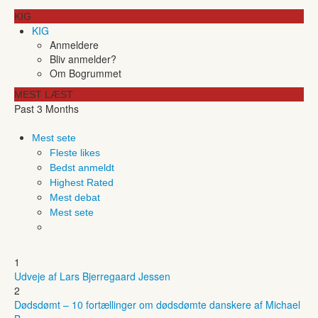
KIG
KIG
Anmeldere
Bliv anmelder?
Om Bogrummet
MEST LÆST
Past 3 Months
Mest sete
Fleste likes
Bedst anmeldt
Highest Rated
Mest debat
Mest sete
1
Udveje af Lars Bjerregaard Jessen
2
Dødsdømt – 10 fortællinger om dødsdømte danskere af Michael