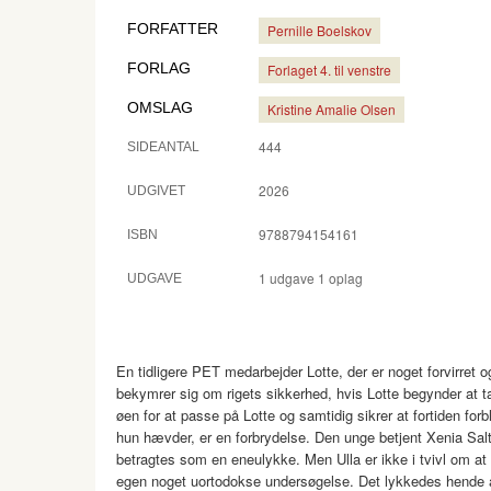
FORFATTER
Pernille Boelskov
FORLAG
Forlaget 4. til venstre
OMSLAG
Kristine Amalie Olsen
444
SIDEANTAL
2026
UDGIVET
9788794154161
ISBN
1 udgave 1 oplag
UDGAVE
En tidligere PET medarbejder Lotte, der er noget forvirret
bekymrer sig om rigets sikkerhed, hvis Lotte begynder at tal
øen for at passe på Lotte og samtidig sikrer at fortiden forbl
hun hævder, er en forbrydelse. Den unge betjent Xenia Salt
betragtes som en eneulykke. Men Ulla er ikke i tvivl om at 
egen noget uortodokse undersøgelse. Det lykkedes hende a