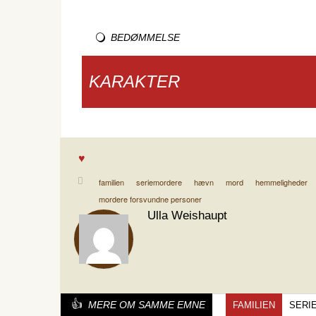
BEDØMMELSE
KARAKTER
familien
seriemordere
hævn
mord
hemmeligheder
mordere forsvundne personer
Ulla Weishaupt
MERE OM SAMME EMNE
FAMILIEN
SERI