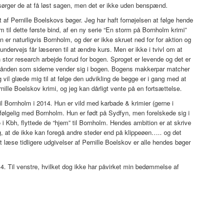
sørger de at få løst sagen, men det er ikke uden benspænd.
f Pernille Boelskovs bøger. Jeg har haft fornøjelsen at følge hende
til dette første bind, af en ny serie “En storm på Bornholm krimi”
r naturligvis Bornholm, og der er ikke skruet ned for for aktion og
 undervejs får læseren til at ændre kurs. Men er ikke i tvivl om at
n stor research arbejde forud for bogen. Sproget er levende og det er
erhånden som siderne vender sig i bogen. Bogens makkerpar matcher
l glæde mig til at følge den udvikling de begge er i gang med at
ille Boelskov krimi, og jeg kan dårligt vente på en fortsættelse.
r til Bornholm i 2014. Hun er vild med karbade & krimier (gerne i
vfølgelig med Bornholm. Hun er født på Sydfyn, men forelskede sig i
 i Kbh, flyttede de “hjem” til Bornholm. Hendes ambition er at skrive
æg, at de ikke kan foregå andre steder end på klippeøen….. og det
 at læse tidligere udgivelser af Pernille Boelskov er alle hendes bøger
 4. Til venstre, hvilket dog ikke har påvirket min bedømmelse af