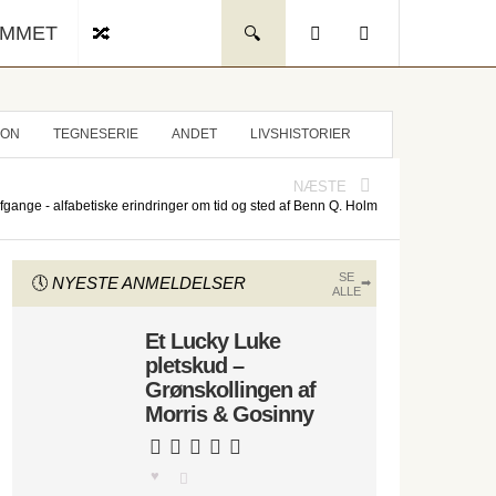
UMMET
ION
TEGNESERIE
ANDET
LIVSHISTORIER
NÆSTE
gange - alfabetiske erindringer om tid og sted af Benn Q. Holm
SE
NYESTE ANMELDELSER
ALLE
Et Lucky Luke
pletskud –
Grønskollingen af
Morris & Gosinny