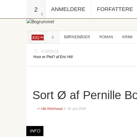
2
ANMELDERE
FORFATTERE
BØRNEBØGER
ROMAN
KRIMI
KIG
FORRIGE
Hvor er Plet? af Eric Hill
Sort Ø af Pernille B
af
Ulla Weishaupt
d.
30. juni 2026
INFO