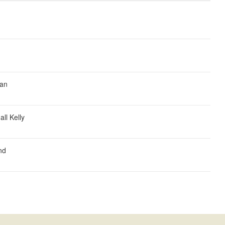
nan
ll Kelly
nd