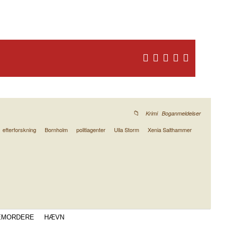
,
Krimi
Boganmeldelser
efterforskning
Bornholm
politiagenter
Ulla Storm
Xenia Salthammer
EMORDERE
HÆVN