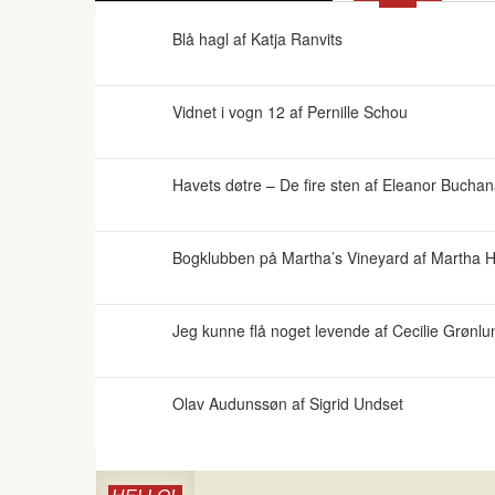
Blå hagl af Katja Ranvits
Vidnet i vogn 12 af Pernille Schou
Havets døtre – De fire sten af Eleanor Bucha
Bogklubben på Martha’s Vineyard af Martha Ha
Jeg kunne flå noget levende af Cecilie Grønlu
Olav Audunssøn af Sigrid Undset