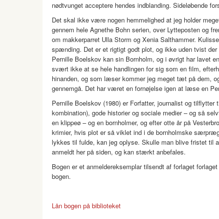
nødtvunget acceptere hendes indblanding. Sideløbende for
Det skal ikke være nogen hemmelighed at jeg holder meget a
gennem hele Agnethe Bohn serien, over Lytteposten og frem 
om makkerparret Ulla Storm og Xenia Salthammer. Kulissen e
spænding. Det er et rigtigt godt plot, og ikke uden tvist der
Pernille Boelskov kan sin Bornholm, og i øvrigt har lavet e
svært ikke at se hele handlingen for sig som en film, eft
hinanden, og som læser kommer jeg meget tæt på dem, og vi
gennemgå. Det har været en fornøjelse igen at læse en Pern
Pernille Boelskov (1980) er Forfatter, journalist og tilflytte
kombination), gode historier og sociale medier – og så sel
en klippeø – og en bornholmer, og efter otte år på Vesterbro
krimier, hvis plot er så viklet ind i de bornholmske særpr
lykkes til fulde, kan jeg oplyse. Skulle man blive fristet til
anmeldt her på siden, og kan stærkt anbefales.
Bogen er et anmeldereksemplar tilsendt af forlaget forlaget
bogen.
Lån bogen på biblioteket