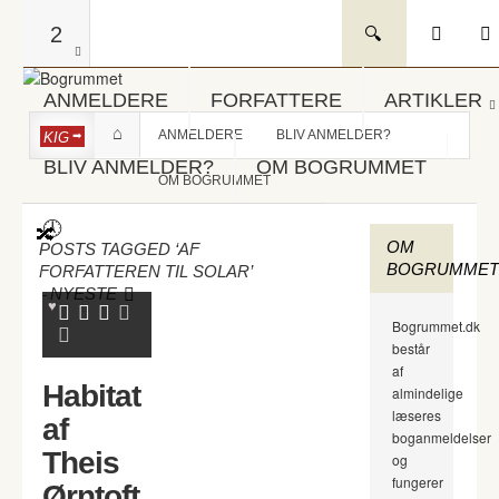
2
ANMELDERE
FORFATTERE
ARTIKLER
ANMELDERE
BLIV ANMELDER?
KIG
BLIV ANMELDER?
OM BOGRUMMET
OM BOGRUMMET
OM
POSTS TAGGED ‘AF
BOGRUMMET
FORFATTEREN TIL SOLAR’
-
NYESTE
Bogrummet.dk
består
af
Habitat
almindelige
læseres
af
boganmeldelser
Theis
og
fungerer
Ørntoft