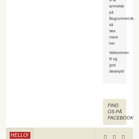
anmelde
på
Bogrummet.dk
så
læs
mere
her
Velkommen
til og
god
læselyst!
FIND
OS PÅ
FACEBOOK
HELLO!