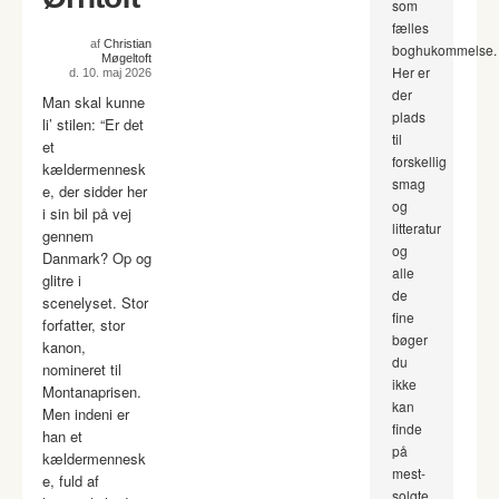
som
fælles
af
Christian
boghukommelse.
Møgeltoft
Her er
d. 10. maj 2026
der
Man skal kunne
plads
li’ stilen: “Er det
til
et
forskellig
kældermennesk
smag
e, der sidder her
og
i sin bil på vej
litteratur
gennem
og
Danmark? Op og
alle
glitre i
de
scenelyset. Stor
fine
forfatter, stor
bøger
kanon,
du
nomineret til
ikke
Montanaprisen.
kan
Men indeni er
finde
han et
på
kældermennesk
mest-
e, fuld af
solgte