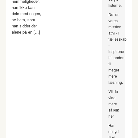
hemmeligheder,
listerne.
han ikke kan
dele med nogen,
Det er
se ham, som
vores
han sidder der
mission
alene på en […]
at vi - i
fællesskab
-
inspirerer
hinanden
til
meget
mere
læsning.
Vil du
vide
mere
så klik
her
Har
du lyst
til at