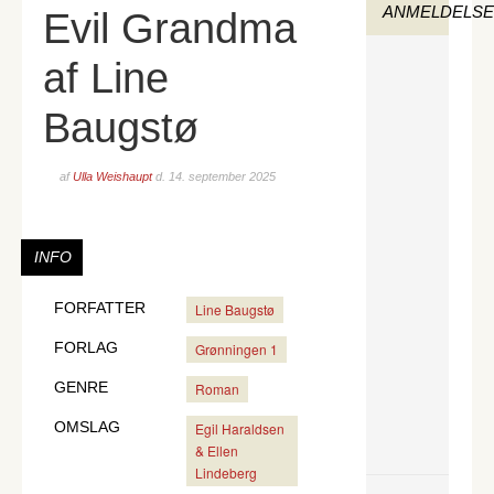
ANMELDELS
Evil Grandma
af Line
Baugstø
af
Ulla Weishaupt
d.
14. september 2025
INFO
FORFATTER
Line Baugstø
FORLAG
Grønningen 1
GENRE
Roman
OMSLAG
Egil Haraldsen
& Ellen
Lindeberg