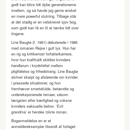
godt kan blive lidt dybe generationerne
imellem, og så havde jeg gerne ønsket
en mere powerful slutning. Tilbage står
at det stadig er en velskrevet sjov bog,
som godt kan få en til at tænke lidt over
tingene.
Line Baugtø (f. 1961) debuterede i 1986
med romanen Rejse i gult lys. Hun har
en rig og kritikerrost forfatterkarriere,
hvor hun kraftfuldt skildrer kvinders
handlerum i krydsfeltet mellem
pligtfølelse og frihedstrang. Line Baugtø
skriver skarpt og afslørende om kvinder
i pressede situationer, og hun
fremhæver smertefulde, betændte og
undereksponerede temaer, såsom
længslen efter kærlighed og voksne
kvinders seksuelle behov. ‘Evil
grandma’ er hendes tolvte roman.
Boganmeldelse en er et
anmeldereksemplar tilsendt af forlaget