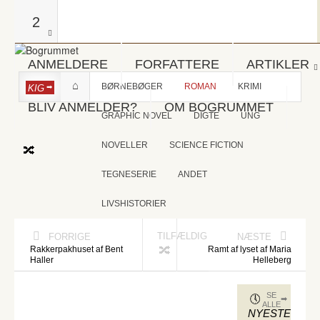
2
ANMELDERE
FORFATTERE
ARTIKLER
BØRNEBØGER
ROMAN
KRIMI
KIG
BLIV ANMELDER?
OM BOGRUMMET
GRAPHIC NOVEL
DIGTE
UNG
NOVELLER
SCIENCE FICTION
TEGNESERIE
ANDET
LIVSHISTORIER
TILFÆLDIG
FORRIGE
NÆSTE
Rakkerpakhuset af Bent
Ramt af lyset af Maria
Haller
Helleberg
SE
ALLE
NYESTE