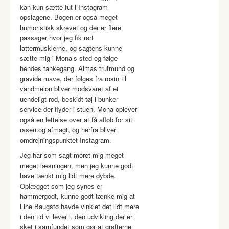
kan kun sætte fut i Instagram
opslagene. Bogen er også meget
humoristisk skrevet og der er flere
passager hvor jeg fik rørt
lattermusklerne, og sagtens kunne
sætte mig i Mona’s sted og følge
hendes tankegang. Almas trutmund og
gravide mave, der følges fra rosin til
vandmelon bliver modsvaret af et
uendeligt rod, beskidt tøj i bunker
service der flyder i stuen. Mona oplever
også en lettelse over at få afløb for sit
raseri og afmagt, og herfra bliver
omdrejningspunktet Instagram.
Jeg har som sagt moret mig meget
meget læsningen, men jeg kunne godt
have tænkt mig lidt mere dybde.
Oplægget som jeg synes er
hammergodt, kunne godt tænke mig at
Line Baugstø havde vinklet det lidt mere
i den tid vi lever i, den udvikling der er
sket i samfundet som gør at grøfterne