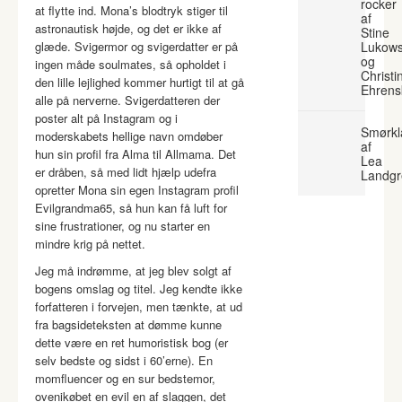
rocker
at flytte ind. Mona’s blodtryk stiger til
af
astronautisk højde, og det er ikke af
Stine
glæde. Svigermor og svigerdatter er på
Lukows
og
ingen måde soulmates, så opholdet i
Christi
den lille lejlighed kommer hurtigt til at gå
Ehrens
alle på nerverne. Svigerdatteren der
poster alt på Instagram og i
Smørkl
moderskabets hellige navn omdøber
af
hun sin profil fra Alma til Allmama. Det
Lea
er dråben, så med lidt hjælp udefra
Landgr
opretter Mona sin egen Instagram profil
Evilgrandma65, så hun kan få luft for
sine frustrationer, og nu starter en
mindre krig på nettet.
Jeg må indrømme, at jeg blev solgt af
bogens omslag og titel. Jeg kendte ikke
forfatteren i forvejen, men tænkte, at ud
fra bagsideteksten at dømme kunne
dette være en ret humoristisk bog (er
selv bedste og sidst i 60’erne). En
momfluencer og en sur bedstemor,
ovenikøbet en evil en af slaggen, det