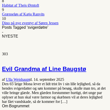
8
Habitat af Theis Ørntoft
9
Grænseløs af Katja Ranvits
10
Dino på nye eventyr af Søren Jessen
Posts Tagged ‘svigerdøtre’
-
NYESTE
303
Evil Grandma af Line Baugstø
af
Ulla Weishaupt
d. 14. september 2025
Den 65’årige Mona lever et lidt trist liv i sin lille lejlighed, så da
hendes svigerdatter og søn kommer på besøg, skulle man tro, at det
ville bringe glæde. Men glæden forstummer hurtigt, det unge par
oplyser at hun skal være farmor og skæbnen vil at deres lejlighed
har fået vandskade, så de kommer for […]
Om Bogrummet