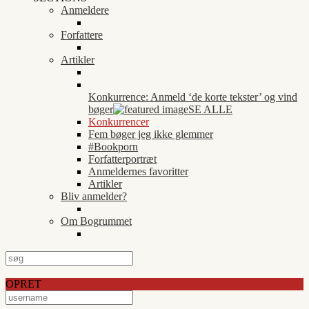
Anmeldere
Forfattere
Artikler
Konkurrence: Anmeld ‘de korte tekster’ og vind
bøger
SE ALLE
Konkurrencer
Fem bøger jeg ikke glemmer
#Bookporn
Forfatterportræt
Anmeldernes favoritter
Artikler
Bliv anmelder?
Om Bogrummet
OPRET