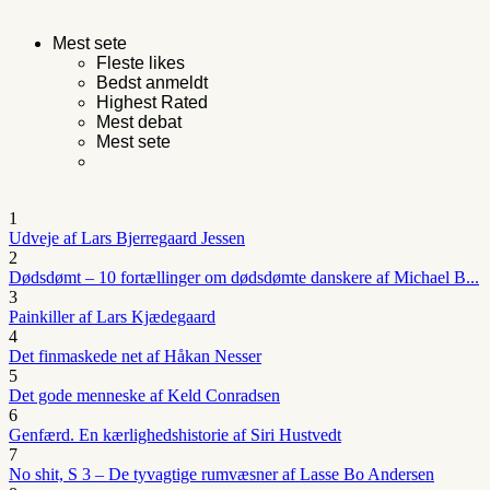
Mest sete
Fleste likes
Bedst anmeldt
Highest Rated
Mest debat
Mest sete
1
Udveje af Lars Bjerregaard Jessen
2
Dødsdømt – 10 fortællinger om dødsdømte danskere af Michael B...
3
Painkiller af Lars Kjædegaard
4
Det finmaskede net af Håkan Nesser
5
Det gode menneske af Keld Conradsen
6
Genfærd. En kærlighedshistorie af Siri Hustvedt
7
No shit, S 3 – De tyvagtige rumvæsner af Lasse Bo Andersen