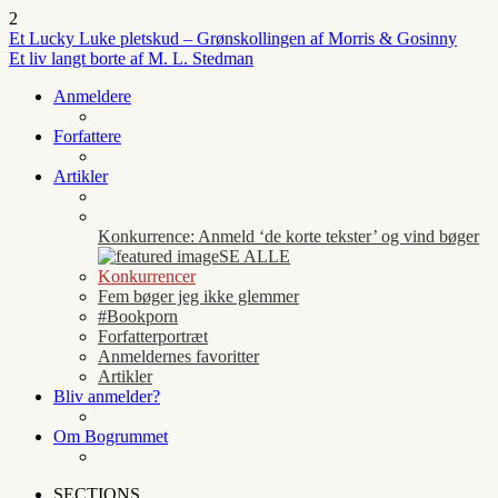
2
Et Lucky Luke pletskud – Grønskollingen af Morris & Gosinny
Et liv langt borte af M. L. Stedman
Anmeldere
Forfattere
Artikler
Konkurrence: Anmeld ‘de korte tekster’ og vind bøger
SE ALLE
Konkurrencer
Fem bøger jeg ikke glemmer
#Bookporn
Forfatterportræt
Anmeldernes favoritter
Artikler
Bliv anmelder?
Om Bogrummet
SECTIONS