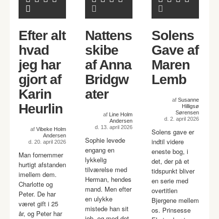
Efter alt
Nattens
Solens
hvad
skibe
Gave af
jeg har
af Anna
Maren
gjort af
Bridgw
Lemb
Karin
ater
af
Susanne
Heurlin
Hilligsø
Sørensen
af
Line Holm
d. 2. april 2026
Andersen
d. 13. april 2026
af
Vibeke Holm
Solens gave er
Andersen
Sophie levede
indtil videre
d. 20. april 2026
engang en
eneste bog, i
Man fornemmer
lykkelig
det, der på et
hurtigt afstanden
tilværelse med
tidspunkt bliver
imellem dem.
Herman, hendes
en serie med
Charlotte og
mand. Men efter
overtitlen
Peter. De har
en ulykke
Bjergene mellem
været gift i 25
mistede han sit
os. Prinsesse
år, og Peter har
job, og med det