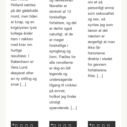
om et så
Holland sættes
Noveller er
personligt emne
på det gådefulde
skrevet af 13
som seksualitet
mord, men tiden
forskellige
og sex, så
er knap, og en
forfattere, og det
syntes jeg som
krigslysten tysk
er derfor også
læser at det
kollega ånder
naturligt, at de
næsten er
ham i nakken
er meget
ærgerligt at man
med krav om
forskellige i
ikke får
hurtige
sprogbrug og
historierne
resultater. I
form. Fælles for
direkte i stedet
København er
alle novellerne
for gennem
Vera Lund
er dog en lidt
forfatterens
desperat efter
legende og
filter. […]
en ny stilling og
undersøgende
smør […]
tilgang til vinklen
på emnet,
hvilket jeg finder
utroligt
spændende. […]