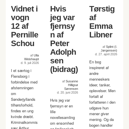
Vidnet i
Hvis
Tørstig
vogn
jeg var
af
12 af
fjernsy
Emma
Pernille
n af
Libner
Schou
Peter
af
Splint (I.
Adolph
Jørgensen)
d. 27. april 2026
af
Ulla
sen
Weishaupt
En bog
d. 9. juli 2026
(bidrag)
inspireret af
I et særtog i
andre
Flensborg i
menneskers
forbindelse med
af
Susanne
ideer, tanker,
Hilligsø
afstemningen
Sørensen
oplevelser. Men
om
d. 20. juni 2026
fortalt af
Sønderjyllands
Hvis jeg var
forfatteren i den
tilhørsforhold,
fjernsyn er en
udgave hun
findes en ung
lille
mener giver
kvinde dræbt.
novellesamling
mening. Og da
Kriminalkommis
om ensomhed
bogen handler
sær Arthur
og fællesskab.