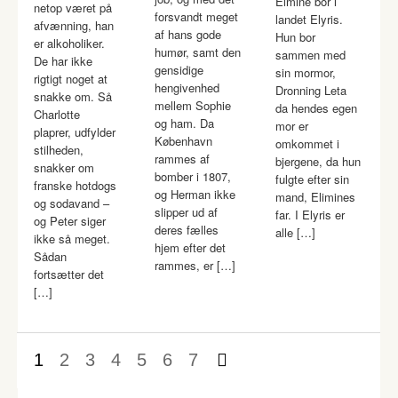
Elmine bor i
netop været på
forsvandt meget
landet Elyris.
afvænning, han
af hans gode
Hun bor
er alkoholiker.
humør, samt den
sammen med
De har ikke
gensidige
sin mormor,
rigtigt noget at
hengivenhed
Dronning Leta
snakke om. Så
mellem Sophie
da hendes egen
Charlotte
og ham. Da
mor er
plaprer, udfylder
København
omkommet i
stilheden,
rammes af
bjergene, da hun
snakker om
bomber i 1807,
fulgte efter sin
franske hotdogs
og Herman ikke
mand, Elimines
og sodavand –
slipper ud af
far. I Elyris er
og Peter siger
deres fælles
alle […]
ikke så meget.
hjem efter det
Sådan
rammes, er […]
fortsætter det
[…]
1
2
3
4
5
6
7