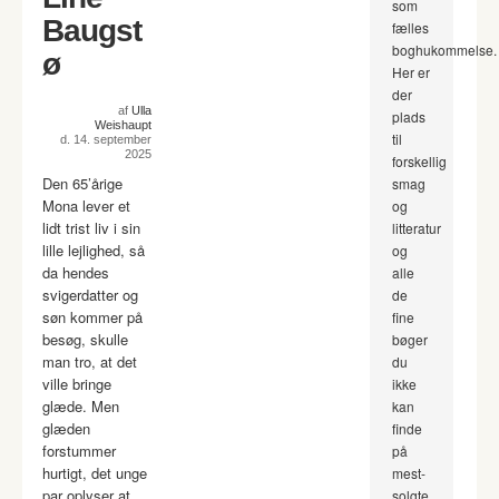
som
Baugst
fælles
boghukommelse.
ø
Her er
der
af
Ulla
plads
Weishaupt
til
d. 14. september
2025
forskellig
Den 65’årige
smag
Mona lever et
og
lidt trist liv i sin
litteratur
lille lejlighed, så
og
da hendes
alle
svigerdatter og
de
søn kommer på
fine
besøg, skulle
bøger
man tro, at det
du
ville bringe
ikke
glæde. Men
kan
glæden
finde
forstummer
på
hurtigt, det unge
mest-
par oplyser at
solgte