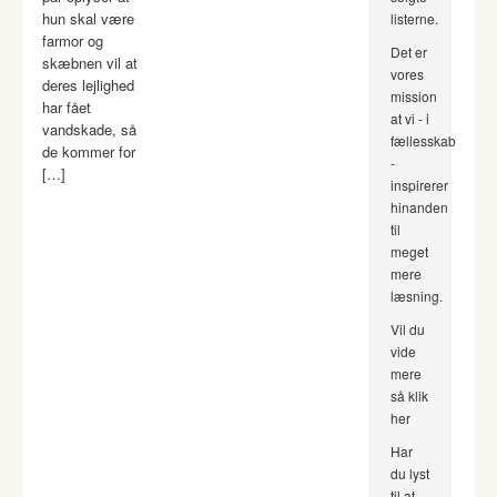
hun skal være
listerne.
farmor og
Det er
skæbnen vil at
vores
deres lejlighed
mission
har fået
at vi - i
vandskade, så
fællesskab
de kommer for
-
[…]
inspirerer
hinanden
til
meget
mere
læsning.
Vil du
vide
mere
så klik
her
Har
du lyst
til at