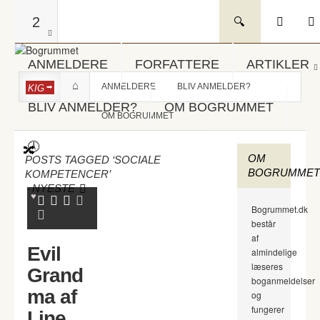
2
ANMELDERE
FORFATTERE
ARTIKLER
ANMELDERE
BLIV ANMELDER?
KIG
BLIV ANMELDER?
OM BOGRUMMET
OM BOGRUMMET
OM
POSTS TAGGED ‘SOCIALE
BOGRUMMET
KOMPETENCER’
-
NYESTE
Bogrummet.dk
består
af
Evil
almindelige
læseres
Grand
boganmeldelser
ma af
og
fungerer
Line