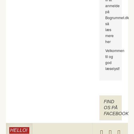
anmelde
på
Bogrummet.dk
så
læs
mere
her
Velkommen
til og
god
læselyst!
FIND
OS PÅ
FACEBOOK
HELLO!