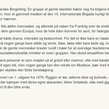
panske Borgerkrig. En gruppe af gamle fascister bærer nag fra krigens ti
on, hvor et gammelt medlem af den 15. Internationale Brigade hurtigt
 for hævnen.
lok ældre mennesker, og allerede på rejsen fra Frankrig over de sneklæ
rer dem gennem Europa, hvor de hele tiden kommer for sent, for falangis
d af både drama, intensitet og kedsomhed. For det er ikke bare en hæsbl
 må nogen gange bare sidde og vente, fiske, læse eller bare kede sig, i
 når de gamle mennesker kravler rundt i træer for at overvåge fascistern
k socialdemokratisk minister er med i gruppen. Han skred simpelthen bar
. Hans personer er som mejslet ud af granit eller marmor, ofte med kara
elt egen stil, men nogen gange kan den minde om Moebius, især med han
ejen skyldes den flotte farvelægning.
mmet i en 1. udgave fra 1979. Ryggen er løs, siderne stive og bulnede, s
r, der kæmper med deres egne skavanker, bliver forkølede, slås med gig
t til den bitre ende.