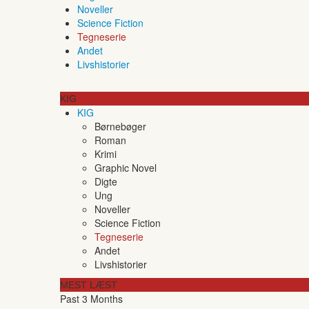
Noveller
Science Fiction
Tegneserie
Andet
Livshistorier
KIG
KIG
Børnebøger
Roman
Krimi
Graphic Novel
Digte
Ung
Noveller
Science Fiction
Tegneserie
Andet
Livshistorier
MEST LÆST
Past 3 Months