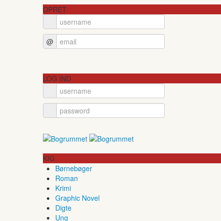
OPRET
@
LOG IND
KIG
Børnebøger
Roman
Krimi
Graphic Novel
Digte
Ung