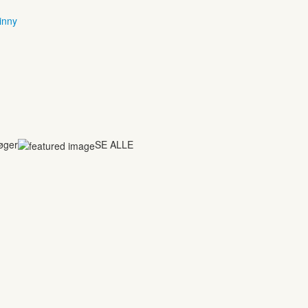
inny
bøger
SE ALLE