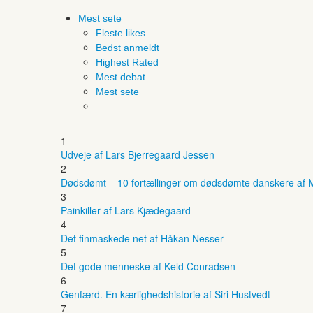
Mest sete
Fleste likes
Bedst anmeldt
Highest Rated
Mest debat
Mest sete
1
Udveje af Lars Bjerregaard Jessen
2
Dødsdømt – 10 fortællinger om dødsdømte danskere af M
3
Painkiller af Lars Kjædegaard
4
Det finmaskede net af Håkan Nesser
5
Det gode menneske af Keld Conradsen
6
Genfærd. En kærlighedshistorie af Siri Hustvedt
7