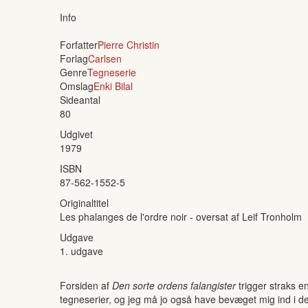
Info
Forfatter
Pierre Christin
Forlag
Carlsen
Genre
Tegneserie
Omslag
Enki Bilal
Sideantal
80
Udgivet
1979
ISBN
87-562-1552-5
Originaltitel
Les phalanges de l'ordre noir - oversat af Leif Tronholm
Udgave
1. udgave
Forsiden af
Den sorte ordens falangister
trigger straks e
tegneserier, og jeg må jo også have bevæget mig ind i 