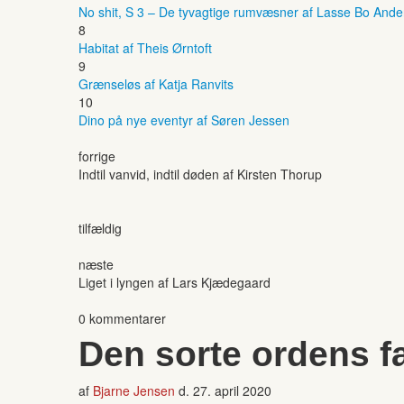
No shit, S 3 – De tyvagtige rumvæsner af Lasse Bo And
8
Habitat af Theis Ørntoft
9
Grænseløs af Katja Ranvits
10
Dino på nye eventyr af Søren Jessen
forrige
Indtil vanvid, indtil døden af Kirsten Thorup
tilfældig
næste
Liget i lyngen af Lars Kjædegaard
0 kommentarer
Den sorte ordens fal
af
Bjarne Jensen
d.
27. april 2020