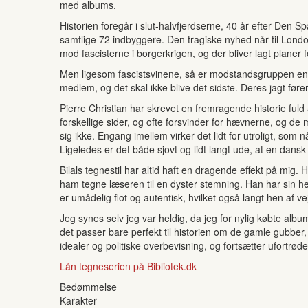
med albums.
Historien foregår i slut-halvfjerdserne, 40 år efter Den S
samtlige 72 indbyggere. Den tragiske nyhed når til Lond
mod fascisterne i borgerkrigen, og der bliver lagt planer
Men ligesom fascistsvinene, så er modstandsgruppen en f
medlem, og det skal ikke blive det sidste. Deres jagt fø
Pierre Christian har skrevet en fremragende historie ful
forskellige sider, og ofte forsvinder for hævnerne, og de
sig ikke. Engang imellem virker det lidt for utroligt, som
Ligeledes er det både sjovt og lidt langt ude, at en dans
Bilals tegnestil har altid haft en dragende effekt på mig
ham tegne læseren til en dyster stemning. Han har sin h
er umådelig flot og autentisk, hvilket også langt hen af v
Jeg synes selv jeg var heldig, da jeg for nylig købte albu
det passer bare perfekt til historien om de gamle gubbe
idealer og politiske overbevisning, og fortsætter ufortrøden
Lån tegneserien på Bibliotek.dk
Bedømmelse
Karakter