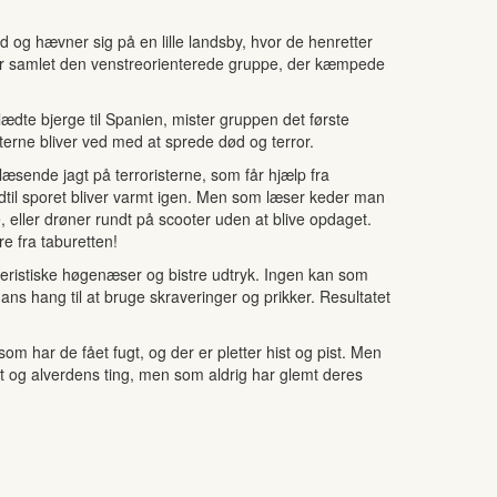
d og hævner sig på en lille landsby, hvor de henretter
 får samlet den venstreorienterede gruppe, der kæmpede
dte bjerge til Spanien, mister gruppen det første
terne bliver ved med at sprede død og terror.
æsende jagt på terroristerne, som får hjælp fra
ndtil sporet bliver varmt igen. Men som læser keder man
e, eller drøner rundt på scooter uden at blive opdaget.
e fra taburetten!
kteristiske høgenæser og bistre udtryk. Ingen kan som
s hang til at bruge skraveringer og prikker. Resultatet
om har de fået fugt, og der er pletter hist og pist. Men
t og alverdens ting, men som aldrig har glemt deres