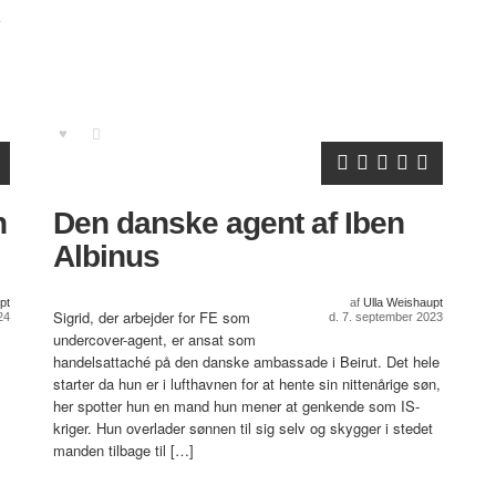
n
Den danske agent af Iben
Albinus
pt
af
Ulla Weishaupt
Sigrid, der arbejder for FE som
24
d. 7. september 2023
undercover-agent, er ansat som
handelsattaché på den danske ambassade i Beirut. Det hele
starter da hun er i lufthavnen for at hente sin nittenårige søn,
her spotter hun en mand hun mener at genkende som IS-
kriger. Hun overlader sønnen til sig selv og skygger i stedet
manden tilbage til […]