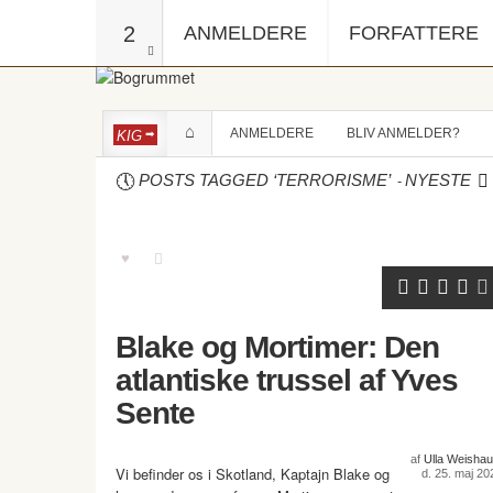
2
ANMELDERE
FORFATTERE
ANMELDERE
BLIV ANMELDER?
KIG
-
POSTS TAGGED ‘TERRORISME’
NYESTE
Blake og Mortimer: Den
atlantiske trussel af Yves
Sente
af
Ulla Weishau
Vi befinder os i Skotland, Kaptajn Blake og
d. 25. maj 20