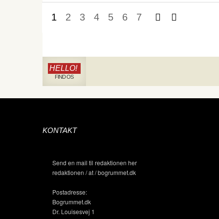
1
2
3
4
5
6
7
HELLO!
FIND OS
KONTAKT
Send en mail til redaktionen her
redaktionen / at / bogrummet.dk
Postadresse:
Bogrummet.dk
Dr. Louisesvej 1