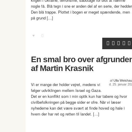
krigen i Ukraine, terrorisme, sabotage for blot at nævne
nogle få. Blå tegn i sne er anden del af en serie, der hedder
Den blå trappe. Plottet i bogen er meget spændende, men
på grund […]
En smal bro over afgrunde
af Martin Krasnik
af
Ulla Weishau
Vi er mange der holder vejret, medens vi
d. 25. januar 20
følger udviklingen mellem Israel og Gaza.
Det er en konflikt som i min optik kun har tabere og hvor
civilbefolkningen på begge sider er ofre. Når vi læser
nyhederne kan det være svært at finde hoved og hale i
hvem der har ret og retten til landet. […]