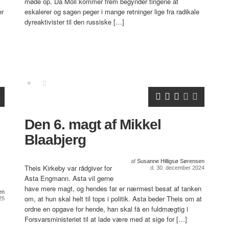
møde op. Da Moll kommer frem begynder tingene at
er
eskalerer og sagen peger i mange retninger lige fra radikale
dyreaktivister til den russiske […]
Den 6. magt af Mikkel
Blaabjerg
af
Susanne Hilligsø Sørensen
Theis Kirkeby var rådgiver for
d. 30. december 2024
Asta Engmann. Asta vil gerne
have mere magt, og hendes far er nærmest besat af tanken
en
om, at hun skal helt til tops i politik. Asta beder Theis om at
25
ordne en opgave for hende, han skal få en fuldmægtig i
Forsvarsministeriet til at lade være med at sige for […]