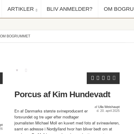
ARTIKLER
BLIV ANMELDER?
OM BOGR
OM BOGRUMMET
Porcus af Kim Hundevadt
af
Ulla Weishaupt
En af Danmarks største svineproducent er
d. 20. april 2025
forsvundet og tre uger efter modtager
journalisten Michael Moll en kuvert med foto af svineavleren,
pt
samt en adresse i Nordjylland hvor han bliver bedt om at
26