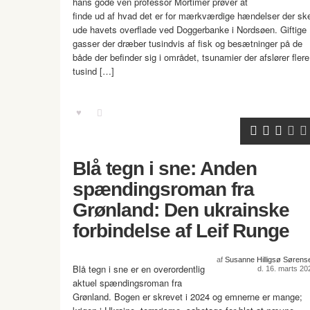
hans gode ven professor Mortimer prøver at
finde ud af hvad det er for mærkværdige hændelser der sk
ude havets overflade ved Doggerbanke i Nordsøen. Giftige
gasser der dræber tusindvis af fisk og besætninger på de
både der befinder sig i området, tsunamier der afslører flere
tusind […]
Blå tegn i sne: Anden
spændingsroman fra
Grønland: Den ukrainske
forbindelse af Leif Runge
af
Susanne Hilligsø Sørens
Blå tegn i sne er en overordentlig
d. 16. marts 20
aktuel spændingsroman fra
Grønland. Bogen er skrevet i 2024 og emnerne er mange;