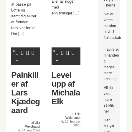
alle har noget
at passe på
listerne.
med
Lotte og
enhjørninger […]
Det er
samtidig sikrer
vores
at fortiden
mission
forbliver fortid.
at vi - i
Der […]
fællesskab
-
inspirerer
hinanden
til
meget
mere
Painkill
Level
læsning.
er af
upp af
Vil du
Lars
Michala
vide
mere
Kjædeg
Elk
så klik
aard
her
af
Ulla
Weishaupt
Har
d. 25. februar
af
Ulla
du lyst
2026
Weishaupt
d. 14. maj 2026
til at