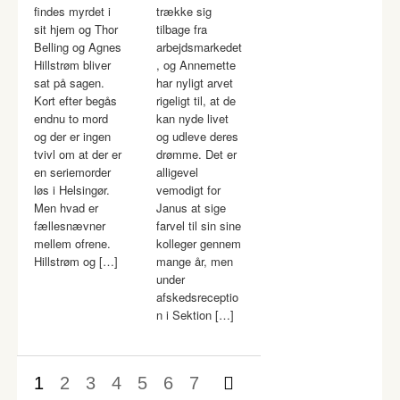
findes myrdet i
trække sig
sit hjem og Thor
tilbage fra
Belling og Agnes
arbejdsmarkedet
Hillstrøm bliver
, og Annemette
sat på sagen.
har nyligt arvet
Kort efter begås
rigeligt til, at de
endnu to mord
kan nyde livet
og der er ingen
og udleve deres
tvivl om at der er
drømme. Det er
en seriemorder
alligevel
løs i Helsingør.
vemodigt for
Men hvad er
Janus at sige
fællesnævner
farvel til sin sine
mellem ofrene.
kolleger gennem
Hillstrøm og […]
mange år, men
under
afskedsreceptio
n i Sektion […]
1
2
3
4
5
6
7