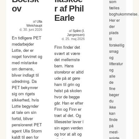
som
ov
r af Phil
fælles
boghukommelse.
Earle
Her er
af
Ulla
Weishaupt
der
d. 30. juni 2026
af
Splint (I.
plads
Jørgensen)
En tidligere PET
til
d. 25. maj 2026
medarbejder
forskellig
Finn finder det
Lotte, der er
smag
svært at være
noget forvirret og
og
det mellemste
med mistanke
litteratur
barn. Hans
om demens,
og
storebror er altid
bliver indlagt til
alle
ude på at gøre
udredning. Da
de
ham til grin og
PET bekymrer
fine
helst på skolen
sig om rigets
bøger
hvor de begge
sikkerhed, hvis
du
går. Han er efter
Lotte begynder
ikke
Finn og Finn er
at tale om sin
kan
træt af det. Og
fortid, bliver
finde
lillesøster lever i
pensioneret PET
på
sin egen verden
agent Ulla Storm
mest-
og tror at alt og
kaldt til øen for
solgte