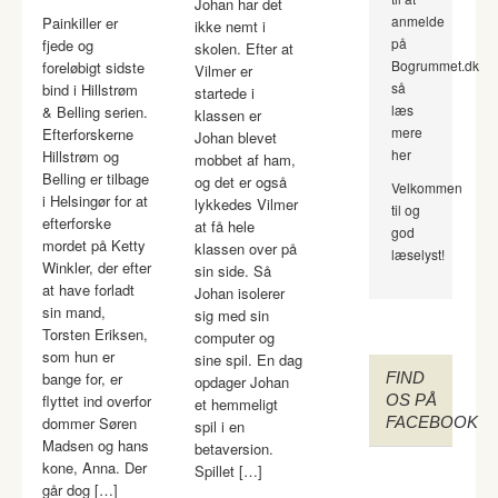
Johan har det
anmelde
Painkiller er
ikke nemt i
på
fjede og
skolen. Efter at
Bogrummet.dk
foreløbigt sidste
Vilmer er
så
bind i Hillstrøm
startede i
læs
& Belling serien.
klassen er
mere
Efterforskerne
Johan blevet
her
Hillstrøm og
mobbet af ham,
Belling er tilbage
og det er også
Velkommen
i Helsingør for at
lykkedes Vilmer
til og
efterforske
at få hele
god
mordet på Ketty
klassen over på
læselyst!
Winkler, der efter
sin side. Så
at have forladt
Johan isolerer
sin mand,
sig med sin
Torsten Eriksen,
computer og
som hun er
sine spil. En dag
bange for, er
FIND
opdager Johan
flyttet ind overfor
OS PÅ
et hemmeligt
dommer Søren
FACEBOOK
spil i en
Madsen og hans
betaversion.
kone, Anna. Der
Spillet […]
går dog […]