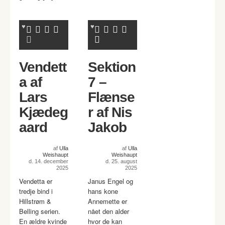
Vendett
Sektion
a af
7 –
Lars
Flænse
Kjædeg
r af Nis
aard
Jakob
af
Ulla
af
Ulla
Weishaupt
Weishaupt
d. 14. december
d. 25. august
2025
2025
Vendetta er
Janus Engel og
tredje bind i
hans kone
Hillstrøm &
Annemette er
Belling serien.
nået den alder
En ældre kvinde
hvor de kan