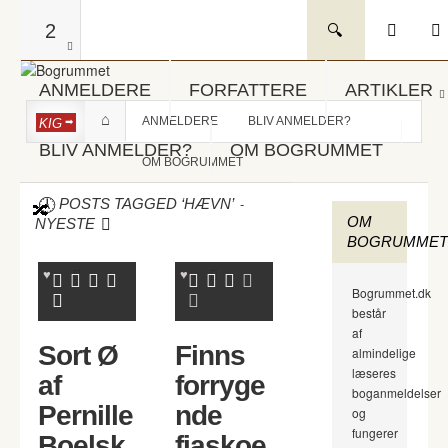
2
ANMELDERE
FORFATTERE
ARTIKLER
ANMELDERE
BLIV ANMELDER?
KIG
BLIV ANMELDER?
OM BOGRUMMET
OM BOGRUMMET
-
POSTS TAGGED ‘HÆVN’
OM
NYESTE
BOGRUMMET
Bogrummet.dk
består
af
Sort Ø
Finns
almindelige
læseres
af
forryge
boganmeldelser
Pernille
nde
og
fungerer
Boelsk
fiaskoe