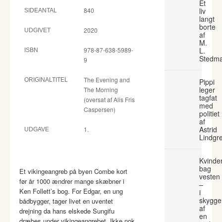
Et
840
liv
SIDEANTAL
langt
borte
2020
UDGIVET
af
M.
978-87-638-5989-
L.
ISBN
Stedm
9
The Evening and
ORIGINALTITEL
Pippi
leger
The Morning
tagfat
(oversat af Alis Fris
med
Caspersen)
politiet
af
Astrid
1.
UDGAVE
Lindgr
Kvinde
bag
Et vikingeangreb på byen Combe kort
vesten
før år 1000 ændrer mange skæbner i
–
Ken Follett’s bog. For Edgar, en ung
i
skygge
bådbygger, tager livet en uventet
af
drejning da hans elskede Sungifu
en
dræbes under vikingeangrebet. Ikke nok