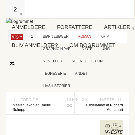
2
ANMELDERE
FORFATTERE
ARTIKLER
BØRNEBØGER
ROMAN
KRIMI
KIG
BLIV ANMELDER?
OM BOGRUMMET
GRAPHIC NOVEL
DIGTE
UNG
NOVELLER
SCIENCE FICTION
TEGNESERIE
ANDET
LIVSHISTORIER
TILFÆLDIG
FORRIGE
NÆSTE
Mester Jakob af Emelie
Dødelandet af Richard
Schepp
Montanari
SE
ALLE
NYESTE