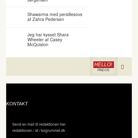
Shawarma med persillesovs
af Zahra Pedersen
Jeg har kysset Shara
Wheeler af Casey
McQuiston
HELLO!
FIND OS
KONTAKT
Send en mail til redaktionen her
redaktionen / at / bogrummet.dk