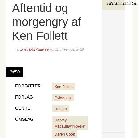
ANMELDELS
Aftentid og
morgengry af
Ken Follett
af
Line Holm Andersen
d.
11. november 2020
INFO
FORFATTER
Ken Follett
FORLAG
Gyldendal
GENRE
Roman
OMSLAG
Harvey
Macaulay/Imperiet
Daren Cook