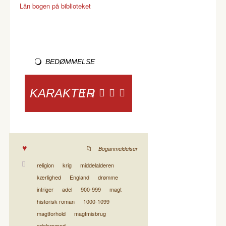
Lån bogen på biblioteket
BEDØMMELSE
KARAKTER
Boganmeldelser
religion
krig
middelalderen
kærlighed
England
drømme
intriger
adel
900-999
magt
historisk roman
1000-1099
magtforhold
magtmisbrug
adelsmænd