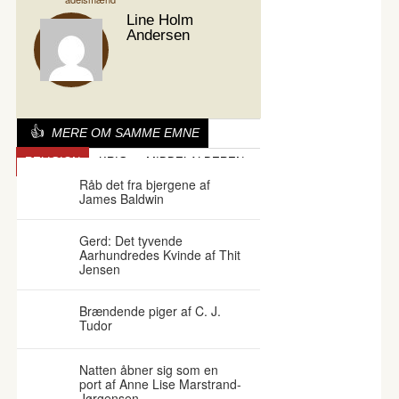
Line Holm
Andersen
MERE OM SAMME EMNE
RELIGION
KRIG
MIDDELALDEREN
Råb det fra bjergene af
James Baldwin
Gerd: Det tyvende
Aarhundredes Kvinde af Thit
Jensen
Brændende piger af C. J.
Tudor
Natten åbner sig som en
port af Anne Lise Marstrand-
Jørgensen