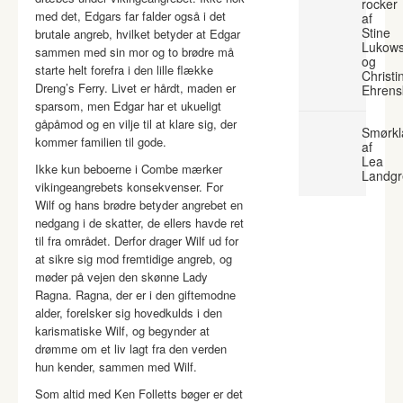
rocker
med det, Edgars far falder også i det
af
Stine
brutale angreb, hvilket betyder at Edgar
Lukows
sammen med sin mor og to brødre må
og
starte helt forefra i den lille flække
Christi
Dreng’s Ferry. Livet er hårdt, maden er
Ehrens
sparsom, men Edgar har et ukueligt
gåpåmod og en vilje til at klare sig, der
Smørkl
kommer familien til gode.
af
Lea
Ikke kun beboerne i Combe mærker
Landgr
vikingeangrebets konsekvenser. For
Wilf og hans brødre betyder angrebet en
nedgang i de skatter, de ellers havde ret
til fra området. Derfor drager Wilf ud for
at sikre sig mod fremtidige angreb, og
møder på vejen den skønne Lady
Ragna. Ragna, der er i den giftemodne
alder, forelsker sig hovedkulds i den
karismatiske Wilf, og begynder at
drømme om et liv lagt fra den verden
hun kender, sammen med Wilf.
Som altid med Ken Folletts bøger er det