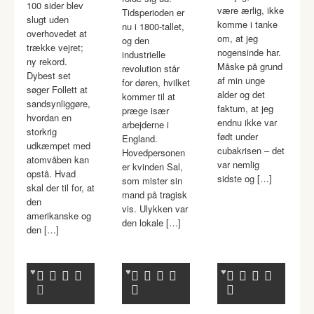
100 sider blev
være ærlig, ikke
Tidsperioden er
slugt uden
komme i tanke
nu i 1800-tallet,
overhovedet at
om, at jeg
og den
trække vejret;
nogensinde har.
industrielle
ny rekord.
Måske på grund
revolution står
Dybest set
af min unge
for døren, hvilket
søger Follett at
alder og det
kommer til at
sandsynliggøre,
faktum, at jeg
præge især
hvordan en
endnu ikke var
arbejderne i
storkrig
født under
England.
udkæmpet med
cubakrisen – det
Hovedpersonen
atomvåben kan
var nemlig
er kvinden Sal,
opstå. Hvad
sidste og […]
som mister sin
skal der til for, at
mand på tragisk
den
vis. Ulykken var
amerikanske og
den lokale […]
den […]