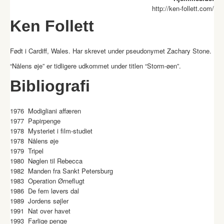
http://ken-follett.com/
Ken Follett
Født i Cardiff, Wales. Har skrevet under pseudonymet Zachary Stone.
“Nålens øje” er tidligere udkommet under titlen “Storm-øen”.
Bibliografi
1976 Modigliani affæren
1977 Papirpenge
1978 Mysteriet i film-studiet
1978 Nålens øje
1979 Tripel
1980 Nøglen til Rebecca
1982 Manden fra Sankt Petersburg
1983 Operation Ørneflugt
1986 De fem løvers dal
1989 Jordens søjler
1991 Nat over havet
1993 Farlige penge