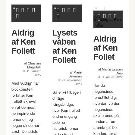
Aldrig
Lysets
Aldrig
af Ken
våben
af Ken
Follett
af Ken
Follet
Follett
af
Christian
Møgeltoft
af
Martin Lassen
d. 11. januar
af
Marie
Dam
2025
Deleuran
d. 3. januar 2022
d. 21. november
Med “Aldrig” har
2023
Har du
blockbuster-
nogensinde
Så er vi tilbage i
forfatter Ken
forestillet dig,
driftige
Follett skrevet
hvordan verden
Kingsbridge,
en af de mest
nogensinde
hvor Ken Follett
nervepirrende
skulle ende på
endnu engang
romaner, jeg
randen af en
lader en
nogen sinde har
atomkrig? Det
historisk roman
læst. De sidste
kan jeg, for at
folde sig ud.