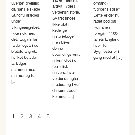
uventet drejning
omfang),
aftryk i vores
da hans elskede
“Jordens søljer”.
verdenshistorie.
Sungifu dræbes
Dette er der nu
Svaret findes
under
rådet bod på!
ikke blot i
vikingeangrebet.
Romanen
kedelige
Ikke nok med
foregår i 1100-
historiebøger,
det, Edgars far
tallets England,
men bliver i
falder også i det
hvor Tom
denne
brutale angreb,
Bygmester er i
spændingsroma
hvilket betyder
gang med at […]
n formidlet i et
at Edgar
realistisk
sammen med
univers, hvor
sin mor og to
verdensmagter
[…]
mødes, og hvor
du som læser
kommer […]
1
2
3
4
5