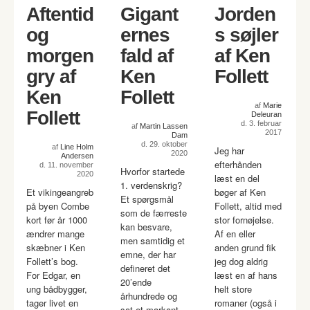
Aftentid
Gigant
Jorden
og
ernes
s søjler
morgen
fald af
af Ken
gry af
Ken
Follett
Ken
Follett
af
Marie
Follett
Deleuran
d. 3. februar
af
Martin Lassen
2017
Dam
d. 29. oktober
af
Line Holm
Jeg har
2020
Andersen
efterhånden
d. 11. november
Hvorfor startede
2020
læst en del
1. verdenskrig?
Et vikingeangreb
bøger af Ken
Et spørgsmål
på byen Combe
Follett, altid med
som de færreste
kort før år 1000
stor fornøjelse.
kan besvare,
ændrer mange
Af en eller
men samtidig et
skæbner i Ken
anden grund fik
emne, der har
Follett’s bog.
jeg dog aldrig
defineret det
For Edgar, en
læst en af hans
20’ende
ung bådbygger,
helt store
århundrede og
tager livet en
romaner (også i
sat et markant