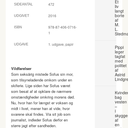
Et
472
SIDEANTAL
liv
langt
borte
2016
UDGIVET
af
M.
978-87-406-0716-
ISBN
L.
1
Stedm
1. udgave, papir
UDGAVE
Pippi
leger
tagfat
med
politiet
Vildfarelser
af
Som seksårig mistede Sofus sin mor,
Astrid
Lindgr
som tilsyneladende omkom under en
skiferie. Lige siden har Sofus været
som besat af at opklare de nærmere
Kvinde
omstændigheder omkring morens død.
bag
vesten
Nu, hvor han for længst er voksen og
–
midt i livet, mener han at vide, hvor
i
svarene skal findes. Via sit job som
skygge
journalist, indleder Sofus derfor en
af
en
større jagt efter sandheden.