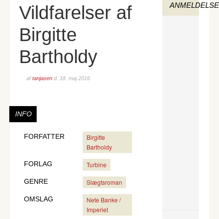
ANMELDELS
Vildfarelser af
Birgitte
Bartholdy
af
tanjasen
d.
18. maj 2016
INFO
FORFATTER
Birgitte
Bartholdy
FORLAG
Turbine
GENRE
Slægtsroman
OMSLAG
Nete Banke /
Imperiet