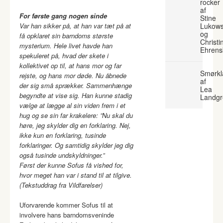
rocker
af
For første gang nogen sinde
Stine
Var han sikker på, at han var tæt på at
Lukows
og
få opklaret sin barndoms største
Christi
mysterium. Hele livet havde han
Ehrens
spekuleret på, hvad der skete i
kollektivet op til, at hans mor og far
Smørkl
rejste, og hans mor døde. Nu åbnede
af
der sig små sprækker. Sammenhænge
Lea
begyndte at vise sig. Han kunne stadig
Landgr
vælge at lægge al sin viden frem i et
hug og se sin far krakelere: ”Nu skal du
høre, jeg skylder dig en forklaring. Nej,
ikke kun en forklaring, tusinde
forklaringer. Og samtidig skylder jeg dig
også tusinde undskyldninger.”
Først der kunne Sofus få vished for,
hvor meget han var i stand til at tilgive.
(Tekstuddrag fra Vildfarelser)
Uforvarende kommer Sofus til at
involvere hans barndomsveninde