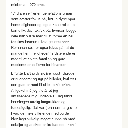
midten af 1970’erne.
“Vildfarelser” er en generationsroman
som sætter fokus på, hvilke dybe spor
hemmeligheder og løgne kan sætte i et
barns liv. Ja, faktisk på, hvordan begge
dele kan være med til at forme en hel
families historie i flere generationer.
Romanen sætter også fokus på, at de
mange hemmeligheder i sidste ende er
med til at splitte familien og gøre
medlemmerne fjerne for hinanden.
Birgitte Bartholdy skriver godt. Sproget
er nuanceret og rigt på billeder, hvilket i
den grad er med til at løfte historien.
Alligevel må jeg tilstå, at jeg
småkedede mig undervejs. Jeg fandt
handlingen utrolig langtrukken og
forudsigelig. Det var (for) nemt at gætte,
hvad det hele ville ende med og der
blev kogt virkelig meget suppe på små
detaljer og anekdoter fra barndommen i