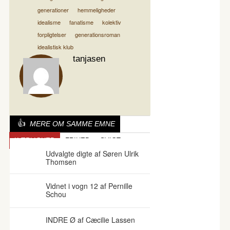
generationer
hemmeligheder
idealisme
fanatisme
kolektiv
forpligtelser
generationsroman
idealistisk klub
tanjasen
MERE OM SAMME EMNE
KÆRLIGHED
FRIHED
SVIGT
Udvalgte digte af Søren Ulrik
Thomsen
Vidnet i vogn 12 af Pernille
Schou
INDRE Ø af Cæcilie Lassen