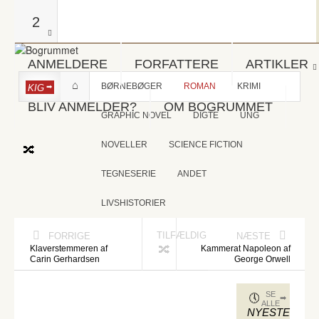
2
ANMELDERE
FORFATTERE
ARTIKLER
BØRNEBØGER
ROMAN
KRIMI
KIG
BLIV ANMELDER?
OM BOGRUMMET
GRAPHIC NOVEL
DIGTE
UNG
NOVELLER
SCIENCE FICTION
TEGNESERIE
ANDET
LIVSHISTORIER
TILFÆLDIG
FORRIGE
NÆSTE
Klaverstemmeren af
Kammerat Napoleon af
Carin Gerhardsen
George Orwell
SE
ALLE
NYESTE