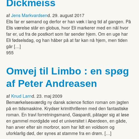
Dickmeiss
af
Jens Markvardsen
d. 29. august 2017
Elis far er sømand og derfor er han væk i lang tid af gangen. På
Elis værelse står en globus, hvor Eli markerer med en nål hvor
far er, ud fra de postkort som far sender hjem. Om en uge har
Eli fødselsdag, og han håber på at far kan nå hjem, men tiden
går […]
955
Omvej til Limbo : en spøg
af Peter Andreasen
af
Knud Larn
d. 23. maj 2009
Bemærkelsesværdig ny dansk science fiction roman om jagten
på en tidsmaskine. Krydser krimithrilleren med den fantastiske
roman. En travl forretningsmand, Gaspardi, påtager sig at løse
en gammel mordgåde ved et universitet i Aberdeen, en gåde,
han arver efter sin morbror, som har lidt en voldsom og
uforklarlig død, der synes at stamme fra en drøm. […]