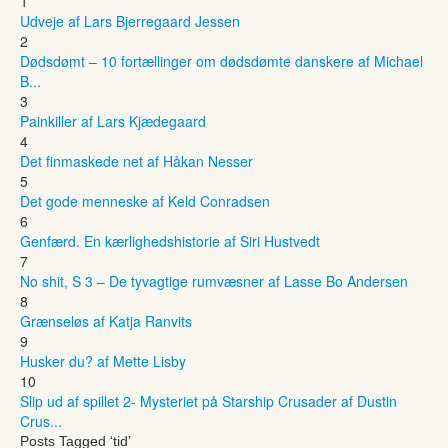
1
Udveje af Lars Bjerregaard Jessen
2
Dødsdømt – 10 fortællinger om dødsdømte danskere af Michael
B...
3
Painkiller af Lars Kjædegaard
4
Det finmaskede net af Håkan Nesser
5
Det gode menneske af Keld Conradsen
6
Genfærd. En kærlighedshistorie af Siri Hustvedt
7
No shit, S 3 – De tyvagtige rumvæsner af Lasse Bo Andersen
8
Grænseløs af Katja Ranvits
9
Husker du? af Mette Lisby
10
Slip ud af spillet 2- Mysteriet på Starship Crusader af Dustin
Crus...
Posts Tagged ‘tid’