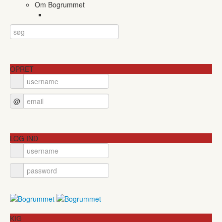
Om Bogrummet
OPRET
@
LOG IND
KIG