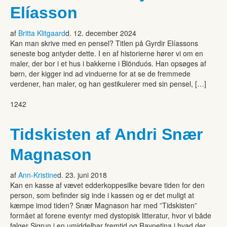
Elíasson
af
Britta Klitgaard
d. 12. december 2024
Kan man skrive med en pensel? Titlen på Gyrdir Elíassons
seneste bog antyder dette. I en af historierne hører vi om en
maler, der bor i et hus i bakkerne i Blönduós. Han opsøges af
børn, der kigger ind ad vinduerne for at se de fremmede
verdener, han maler, og han gestikulerer med sin pensel, […]
1242
Tidskisten af Andri Snær
Magnason
af
Ann-Kristine
d. 23. juni 2018
Kan en kasse af vævet edderkoppesilke bevare tiden for den
person, som befinder sig inde i kassen og er det muligt at
kæmpe imod tiden? Snær Magnason har med ”Tidskisten”
formået at forene eventyr med dystopisk litteratur, hvor vi både
følger Sigrun i en umiddelbar fremtid og Ravnetina i hvad der