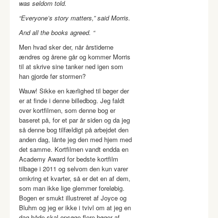
was seldom told.
“Everyone’s story matters,” said Morris.
And all the books agreed. “
Men hvad sker der, når årstiderne
ændres og årene går og kommer Morris
til at skrive sine tanker ned igen som
han gjorde før stormen?
Wauw! Sikke en kærlighed til bøger der
er at finde i denne billedbog. Jeg faldt
over kortfilmen, som denne bog er
baseret på, for et par år siden og da jeg
så denne bog tilfældigt på arbejdet den
anden dag, lånte jeg den med hjem med
det samme. Kortfilmen vandt endda en
Academy Award for bedste kortfilm
tilbage i 2011 og selvom den kun varer
omkring et kvarter, så er det en af dem,
som man ikke lige glemmer foreløbig.
Bogen er smukt illustreret af Joyce og
Bluhm og jeg er ikke i tvivl om at jeg en
dag både skal opsøge flere bøger af