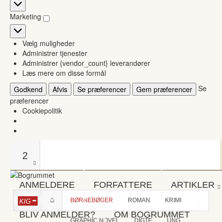
Statistikker
Marketing
Marketing
Vælg muligheder
Administrer tjenester
Administrer {vendor_count} leverandører
Læs mere om disse formål
Se
Godkend
Afvis
Se præferencer
Gem præferencer
præferencer
Cookiepolitik
2
ANMELDERE
FORFATTERE
ARTIKLER
BØRNEBØGER
ROMAN
KRIMI
KIG
BLIV ANMELDER?
OM BOGRUMMET
GRAPHIC NOVEL
DIGTE
UNG