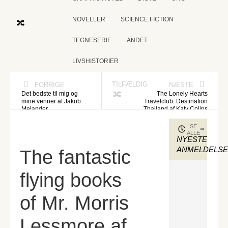
NOVELLER
SCIENCE FICTION
TEGNESERIE
ANDET
LIVSHISTORIER
TILFÆLDIG
FORRIGE
NÆSTE
Det bedste til mig og
The Lonely Hearts
mine venner af Jakob
Travelclub: Destination
Melander
Thailand af Katy Colins
SE
ALLE
NYESTE
ANMELDELS
The fantastic
flying books
of Mr. Morris
Lessmore af