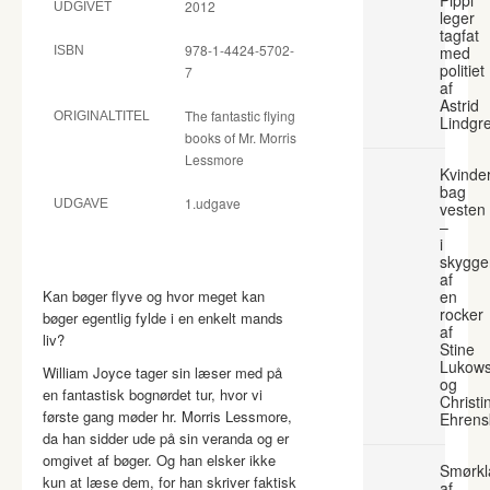
2012
UDGIVET
leger
tagfat
978-1-4424-5702-
med
ISBN
politiet
7
af
Astrid
The fantastic flying
ORIGINALTITEL
Lindgr
books of Mr. Morris
Lessmore
Kvinde
bag
1.udgave
UDGAVE
vesten
–
i
skygge
af
Kan bøger flyve og hvor meget kan
en
rocker
bøger egentlig fylde i en enkelt mands
af
liv?
Stine
Lukows
William Joyce tager sin læser med på
og
en fantastisk bognørdet tur, hvor vi
Christi
første gang møder hr. Morris Lessmore,
Ehrens
da han sidder ude på sin veranda og er
omgivet af bøger. Og han elsker ikke
Smørkl
kun at læse dem, for han skriver faktisk
af