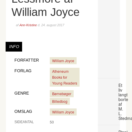
William Joyce
af
Ann-Kristine
d.
24. august 2017
INFO
FORFATTER
William Joyce
FORLAG
Atheneum
Books for
Young Readers
Et
liv
GENRE
Børnebøger
langt
borte
Billedbog
af
M.
OMSLAG
William Joyce
L.
Stedm
50
SIDEANTAL
Pippi