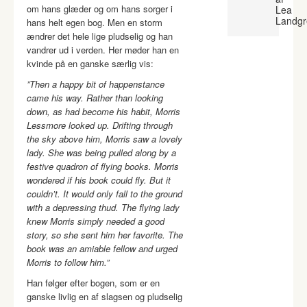
om hans glæder og om hans sorger i
Lea
Landgr
hans helt egen bog. Men en storm
ændrer det hele lige pludselig og han
vandrer ud i verden. Her møder han en
kvinde på en ganske særlig vis:
”Then a happy bit of happenstance
came his way. Rather than looking
down, as had become his habit, Morris
Lessmore looked up. Drifting through
the sky above him, Morris saw a lovely
lady. She was being pulled along by a
festive quadron of flying books. Morris
wondered if his book could fly. But it
couldn’t. It would only fall to the ground
with a depressing thud. The flying lady
knew Morris simply needed a good
story, so she sent him her favorite. The
book was an amiable fellow and urged
Morris to follow him.”
Han følger efter bogen, som er en
ganske livlig en af slagsen og pludselig