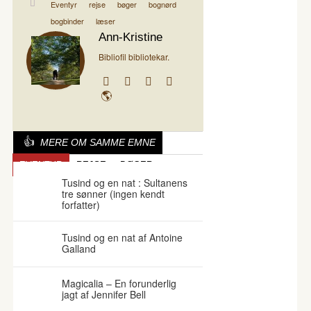
Eventyr
rejse
bøger
bognørd
bogbinder
læser
Ann-Kristine
Bibliofil bibliotekar.
MERE OM SAMME EMNE
EVENTYR
REJSE
BØGER
Tusind og en nat : Sultanens
tre sønner (ingen kendt
forfatter)
Tusind og en nat af Antoine
Galland
Magicalia – En forunderlig
jagt af Jennifer Bell