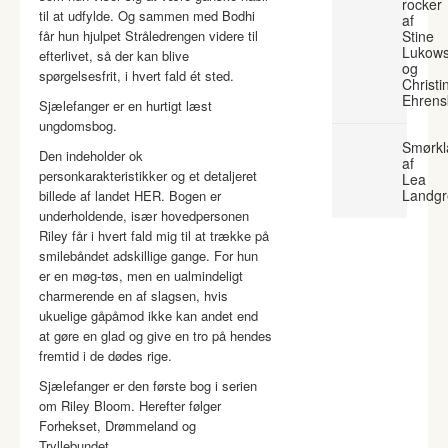
rocker
til at udfylde. Og sammen med Bodhi
af
får hun hjulpet Stråledrengen videre til
Stine
Lukows
efterlivet, så der kan blive
og
spørgelsesfrit, i hvert fald ét sted.
Christi
Ehrens
Sjælefanger er en hurtigt læst
ungdomsbog.
Smørkl
Den indeholder ok
af
personkarakteristikker og et detaljeret
Lea
Landgr
billede af landet HER. Bogen er
underholdende, især hovedpersonen
Riley får i hvert fald mig til at trække på
smilebåndet adskillige gange. For hun
er en møg-tøs, men en ualmindeligt
charmerende en af slagsen, hvis
ukuelige gåpåmod ikke kan andet end
at gøre en glad og give en tro på hendes
fremtid i de dødes rige.
Sjælefanger er den første bog i serien
om Riley Bloom. Herefter følger
Forhekset, Drømmeland og
Tryllebundet.