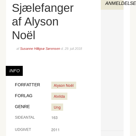
ANMELDELS
Sjælefanger
af Alyson
Noël
af
Susanne Hilligsø Sørensen
d.
29. juli 2018
INFO
FORFATTER
Alyson Noël
FORLAG
Alvilda
GENRE
Ung
163
SIDEANTAL
2011
UDGIVET