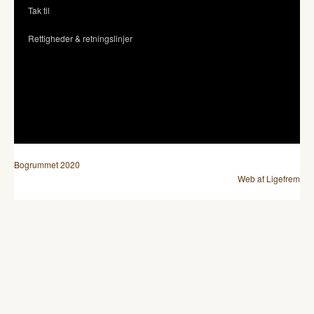
Tak til
Rettigheder & retningslinjer
Bogrummet 2020
Web af Ligefrem