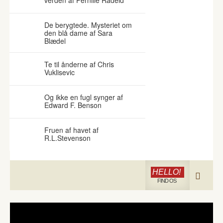
verden af Pernille Radeid
De berygtede. Mysteriet om
den blå dame af Sara
Blædel
Te til ånderne af Chris
Vuklisevic
Og ikke en fugl synger af
Edward F. Benson
Fruen af havet af
R.L.Stevenson
HELLO!
FIND OS