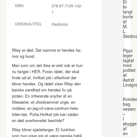
Et
978-87-7105-142-
ISBN
liv
langt
1
borte
af
Radiance
ORIGINALTITEL
M.
L.
Stedm
Riley er død. Det samme er hendes far,
Pippi
leger
mor og hund.
tagfat
med
Men som om det ikke er slet nok er hun
politiet
nu fanget i HER. Foran rådet, der skal
af
finde ud af, hvilket job i efterlivet der
Astrid
bliver hendes. Og rådet viser Riley den
Lindgr
barske sandhed om hendes liv på
jorden. En irriterende snylter af en
Kvinde
lillesøster, et uforskammet unge, en
bag
mobber, en jeg-vil-være-centrum-hele-
vesten
–
tiden-tøs. Puha.Hvilket job kan sådan
i
en død overhovedet bestride?
skygge
af
Riley bliver sjælefanger. Et funktion
en
som hun viser sig at være ganske habil