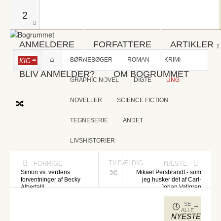
2
ANMELDERE
FORFATTERE
ARTIKLER
BØRNEBØGER
ROMAN
KRIMI
KIG
BLIV ANMELDER?
OM BOGRUMMET
GRAPHIC NOVEL
DIGTE
UNG
NOVELLER
SCIENCE FICTION
TEGNESERIE
ANDET
LIVSHISTORIER
TILFÆLDIG
FORRIGE
NÆSTE
Simon vs. verdens
Mikael Persbrandt - som
forventninger af Becky
jeg husker det af Carl-
Albertalli
Johan Vallgren
SE
ALLE
NYESTE