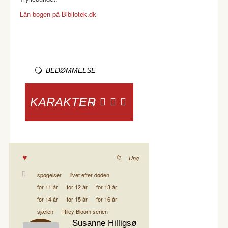
Lån bogen på Bibliotek.dk
BEDØMMELSE
KARAKTER
Ung
spøgelser
livet efter døden
for 11 år
for 12 år
for 13 år
for 14 år
for 15 år
for 16 år
sjælen
Riley Bloom serien
Susanne Hilligsø