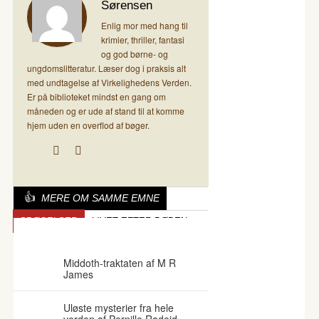
Sørensen
Enlig mor med hang til
krimier, thriller, fantasi
og god børne- og
ungdomslitteratur. Læser dog i praksis alt
med undtagelse af Virkelighedens Verden.
Er på biblioteket mindst en gang om
måneden og er ude af stand til at komme
hjem uden en overflod af bøger.
MERE OM SAMME EMNE
SPØGELSER
LIVET EFTER DØDEN
FOR 11 ÅR
Middoth-traktaten af M R
James
Uløste mysterier fra hele