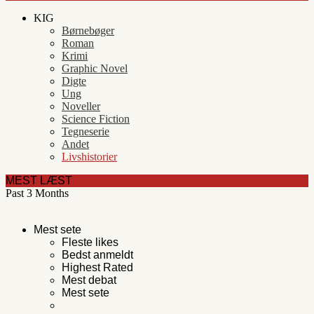
KIG
Børnebøger
Roman
Krimi
Graphic Novel
Digte
Ung
Noveller
Science Fiction
Tegneserie
Andet
Livshistorier
MEST LÆST
Past 3 Months
Mest sete
Fleste likes
Bedst anmeldt
Highest Rated
Mest debat
Mest sete