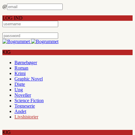
@
LOG IND
KIG
Børnebøger
Roman
Krimi
Graphic Novel
Digte
Ung
Noveller
Science Fiction
Tegneserie
Andet
Livshistorier
KIG