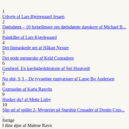
1
Udveje af Lars Bjerregaard Jessen
2
Dødsdømt – 10 fortællinger om dødsdømte danskere af Michael B...
3
Painkiller af Lars Kjædegaard
4
Det finmaskede net af Håkan Nesser
5
Det gode menneske af Keld Conradsen
6
Genfærd. En kærlighedshistorie af Siri Hustvedt
7
No shit, S 3 – De tyvagtige rumvæsner af Lasse Bo Andersen
8
Grænseløs af Katja Ranvits
9
Husker du? af Mette Lisby
10
Slip ud af spillet 2- Mysteriet på Starship Crusader af Dustin Crus...
forrige
I dine øjne af Malene Ravn