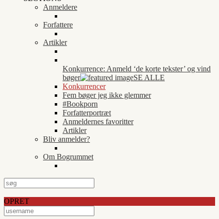
Anmeldere
Forfattere
Artikler
Konkurrence: Anmeld ‘de korte tekster’ og vind
bøger
SE ALLE
Konkurrencer
Fem bøger jeg ikke glemmer
#Bookporn
Forfatterportræt
Anmeldernes favoritter
Artikler
Bliv anmelder?
Om Bogrummet
OPRET