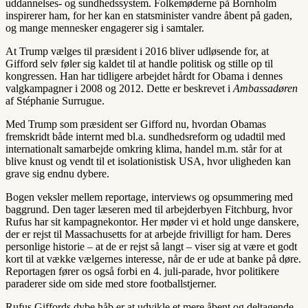
uddannelses- og sundhedssystem. Folkemøderne på Bornholm
inspirerer ham, for her kan en statsminister vandre åbent på gaden,
og mange mennesker engagerer sig i samtaler.
At Trump vælges til præsident i 2016 bliver udløsende for, at
Gifford selv føler sig kaldet til at handle politisk og stille op til
kongressen. Han har tidligere arbejdet hårdt for Obama i dennes
valgkampagner i 2008 og 2012. Dette er beskrevet i
Ambassadøren
af Stéphanie Surrugue.
Med Trump som præsident ser Gifford nu, hvordan Obamas
fremskridt både internt med bl.a. sundhedsreform og udadtil med
internationalt samarbejde omkring klima, handel m.m. står for at
blive knust og vendt til et isolationistisk USA, hvor uligheden kan
grave sig endnu dybere.
Bogen veksler mellem reportage, interviews og opsummering med
baggrund. Den tager læseren med til arbejderbyen Fitchburg, hvor
Rufus har sit kampagnekontor. Her møder vi et hold unge danskere,
der er rejst til Massachusetts for at arbejde frivilligt for ham. Deres
personlige historie – at de er rejst så langt – viser sig at være et godt
kort til at vække vælgernes interesse, når de er ude at banke på døre.
Reportagen fører os også forbi en 4. juli-parade, hvor politikere
paraderer side om side med store footballstjerner.
Rufus Giffords dybe håb er at udvikle et mere åbent og deltagende