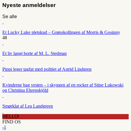
Nyeste anmeldelser
Se alle
Et Lucky Luke pletskud – Grønskollingen af Morris & Gosinny
48
Et liv langt borte af M. L. Stedman
Pippi leger tagfat med politiet af Astrid Lindgren
Kvinderne bag vesten – i skyggen af en rocker af Stine Lukowski
og Christina Ehrenskjöld
Smørklat af Lea Landgreen
HELLO!
FIND OS
-1