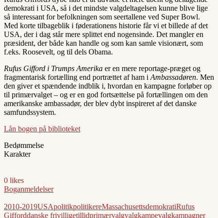
demokrati i USA, så i det mindste valgdeltagelsen kunne blive lige
så interessant for befolkningen som seertallene ved Super Bowl.
Med korte tilbageblik i føderationens historie får vi et billede af det
USA, der i dag står mere splittet end nogensinde. Det mangler en
præsident, der både kan handle og som kan samle visionært, som
f.eks. Roosevelt, og til dels Obama.
Rufus Gifford i Trumps Amerika
er en mere reportage-præget og
fragmentarisk fortælling end portrættet af ham i
Ambassadøren
. Men
den giver et spændende indblik i, hvordan en kampagne forløber op
til primærvalget – og er en god fortsættelse på fortællingen om den
amerikanske ambassadør, der blev dybt inspireret af det danske
samfundssystem.
Lån bogen på biblioteket
Bedømmelse
Karakter
0 likes
Boganmeldelser
2010-2019
USA
politik
politikere
Massachusetts
demokrati
Rufus
Gifford
danske frivillige
tillid
primærvalg
valgkampe
valgkampagner