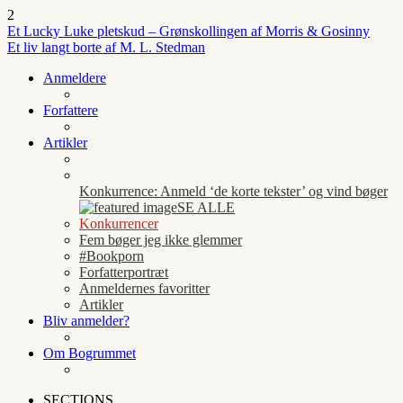
2
Et Lucky Luke pletskud – Grønskollingen af Morris & Gosinny
Et liv langt borte af M. L. Stedman
Anmeldere
Forfattere
Artikler
Konkurrence: Anmeld ‘de korte tekster’ og vind bøger
SE ALLE
Konkurrencer
Fem bøger jeg ikke glemmer
#Bookporn
Forfatterportræt
Anmeldernes favoritter
Artikler
Bliv anmelder?
Om Bogrummet
SECTIONS