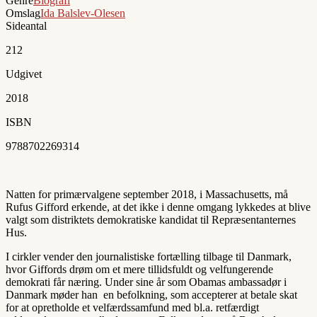
Genre
Biografi
Omslag
Ida Balslev-Olesen
Sideantal
212
Udgivet
2018
ISBN
9788702269314
Natten for primærvalgene september 2018, i Massachusetts, må
Rufus Gifford erkende, at det ikke i denne omgang
lykkedes at blive
valgt som distriktets demokratiske kandidat til Repræsentanternes
Hus.
I cirkler vender den journalistiske fortælling tilbage til Danmark,
hvor Giffords drøm om et mere tillidsfuldt og velfungerende
demokrati får næring. Under sine år som Obamas ambassadør i
Danmark møder han
en befolkning, som accepterer at betale skat
for at opretholde et velfærdssamfund med bl.a. retfærdigt