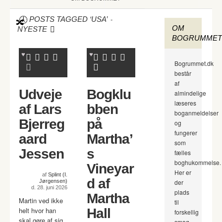
-
POSTS TAGGED ‘USA’
OM
NYESTE
BOGRUMMET
Bogrummet.dk
består
af
Udveje
Bogklu
almindelige
læseres
af Lars
bben
boganmeldelser
Bjerreg
på
og
fungerer
aard
Martha’
som
Jessen
s
fælles
boghukommelse.
Vineyar
Her er
af
Splint (I.
d af
Jørgensen)
der
d. 28. juni 2026
plads
Martha
Martin ved ikke
til
helt hvor han
Hall
forskellig
skal gøre af sig
smag