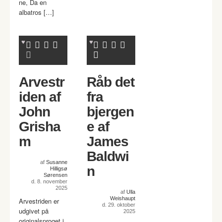
ne, Da en
albatros […]
Arvestr
Råb det
iden af
fra
John
bjergen
Grisha
e af
m
James
Baldwi
af
Susanne
n
Hilligsø
Sørensen
d. 8. november
2025
af
Ulla
Weishaupt
Arvestriden er
d. 29. oktober
udgivet på
2025
originalsproget i