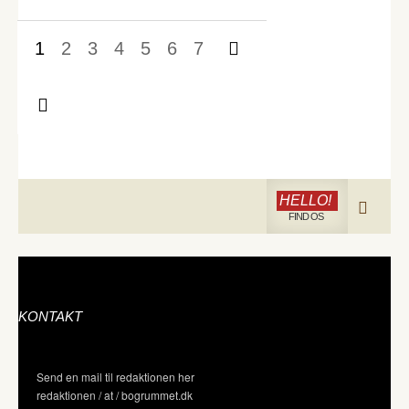
1
2
3
4
5
6
7
HELLO!
FIND OS
KONTAKT
Send en mail til redaktionen her
redaktionen / at / bogrummet.dk