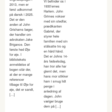
Vi befinder os i
2013, men er
1930’ernes
først udkommet
Harlem. John
på dansk i 2025.
Grimes vokser
Det er den
med sin stedfar,
anden af John
prædikanten
Grishams bøger,
Gabriel, der
der handler om
styrer hele
advokaten Jake
familien med sin
Brigance. Den
stålsatte tro og
første hed Øje
en hård hånd.
for øje. I
Det er Johns 14-
bibliotekets
års fødselsdag,
anmeldelse af
han tror alle har
bogen står der,
glemt det, men
at der er mange
hans mor stikker
referencer
ham i smug lidt
tilbage til Øje for
penge i
øje, det er sandt,
anledning af
[…]
dagen. John
vælger bruge
dem på […]