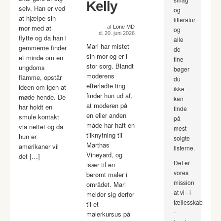
Kelly
selv. Han er ved
og
at hjælpe sin
litteratur
mor med at
af
Lone MD
og
d. 20. juni 2026
flytte og da han i
alle
Mari har mistet
gemmerne finder
de
sin mor og er i
et minde om en
fine
stor sorg. Blandt
ungdoms
bøger
moderens
flamme, opstår
du
efterladte ting
ideen om igen at
ikke
finder hun ud af,
møde hende. De
kan
at moderen på
har holdt en
finde
en eller anden
smule kontakt
på
måde har haft en
via nettet og da
mest-
tilknytning til
hun er
solgte
Marthas
amerikaner vil
listerne.
Vineyard, og
det […]
Det er
især til en
vores
berømt maler i
mission
området. Mari
at vi - i
melder sig derfor
fællesskab
til et
-
malerkursus på