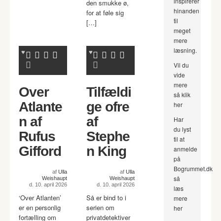
inspirerer
den smukke ø,
hinanden
for at føle sig
til
[…]
meget
mere
læsning.
Vil du
vide
mere
Over
Tilfældi
så klik
Atlante
ge ofre
her
n af
af
Har
du lyst
Rufus
Stephe
til at
Gifford
n King
anmelde
på
Bogrummet.dk
af
Ulla
af
Ulla
så
Weishaupt
Weishaupt
d. 10. april 2026
d. 10. april 2026
læs
‘Over Atlanten’
Så er bind to i
mere
er en personlig
serien om
her
fortælling om
privatdetektiver