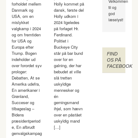
Velkommen
forholdet mellem
Holly kommet på
til og
Danmark og
dansk, første del
god
USA, om en
Holly udkom i
læselyst!
mislykket
2024 ligeledes
valgkamp i 2024
på forlaget Hr.
og om fremtiden
Ferdinand.
for USA og
Politiet i
Europa efter
Buckeye City
Trump. Bogen
står på bar bund
FIND
indeholder ud
over for en
OS PÅ
over forordet syv
galning, der har
FACEBOOK
prologer:
bebudet at ville
Debatten, At se
slå tretten
Amerika udefra,
uskyldige
En amerikaner i
mennesker og
Grønland,
én
Succeser og
gerningsmand
tilbageslag –
ihjel, som hævn
Bidens
over en påstået
præsidentperiod
uskyldig mand
e, En afbrudt
[…]
genvalgskampag