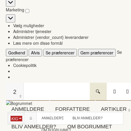
Statistikker
Marketing
Marketing
Vælg muligheder
Administrer tjenester
Administrer {vendor_count} leverandører
Læs mere om disse formål
Se
Godkend
Afvis
Se præferencer
Gem præferencer
præferencer
Cookiepolitik
2
ANMELDERE
FORFATTERE
ARTIKLER
ANMELDERE
BLIV ANMELDER?
KIG
BLIV ANMELDER?
OM BOGRUMMET
OM BOGRUMMET