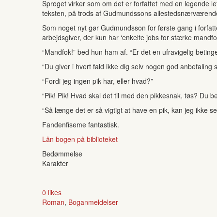
Sproget virker som om det er forfattet med en legende 
teksten, på trods af Gudmundssons allestedsnærværende
Som noget nyt gør Gudmundsson for første gang i forfat
arbejdsgiver, der kun har ‘enkelte jobs for stærke mandfol
“Mandfok!” bed hun ham af. “Er det en ufravigelig betinge
“Du giver i hvert fald ikke dig selv nogen god anbefaling 
“Fordi jeg ingen pik har, eller hvad?”
“Pik! Pik! Hvad skal det til med den pikkesnak, tøs? Du befi
“Så længe det er så vigtigt at have en pik, kan jeg ikke 
Fandenfiseme fantastisk.
Lån bogen på biblioteket
Bedømmelse
Karakter
0 likes
Roman
,
Boganmeldelser