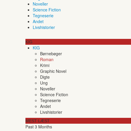
Noveller
Science Fiction
Tegneserie
Andet
Livshistorier
KIG
KIG
Børnebøger
Roman
Krimi
Graphic Novel
Digte
Ung
Noveller
Science Fiction
Tegneserie
Andet
Livshistorier
MEST LÆST
Past 3 Months