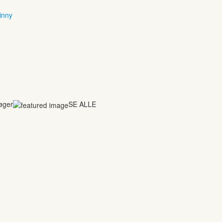
inny
bøger
SE ALLE