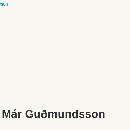
ersen
ar Már Guðmundsson