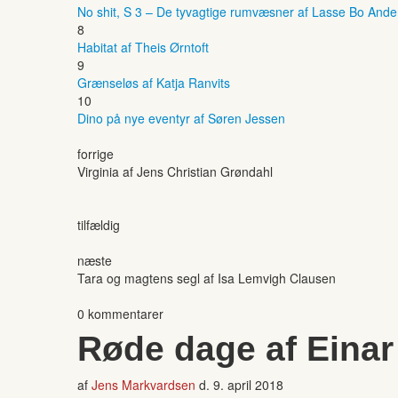
No shit, S 3 – De tyvagtige rumvæsner af Lasse Bo And
8
Habitat af Theis Ørntoft
9
Grænseløs af Katja Ranvits
10
Dino på nye eventyr af Søren Jessen
forrige
Virginia af Jens Christian Grøndahl
tilfældig
næste
Tara og magtens segl af Isa Lemvigh Clausen
0 kommentarer
Røde dage af Ein
af
Jens Markvardsen
d.
9. april 2018