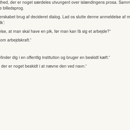
lethed, der er noget særdeles utvungent over islændingens prosa. Sa
 billedsprog.
terskabet brug af decideret dialog. Lad os slutte denne anmeldelse a
k’:
lse, at man skal have en pik, før man kan få sig et arbejde?”
som arbejdskraft.”
nder dig i en offentlig institution og bruger en beskidt kæft.”
se der er noget beskidt i at nævne den ved navn.”