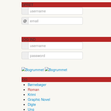
OPRET
@
LOG IND
KIG
Børnebøger
Roman
Krimi
Graphic Novel
Digte
Ung