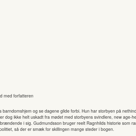
d med forfatteren
ens barndomshjem og se dagene glide forbi. Hun har storbyen på nethinde
 dog ikke helt uskadt fra mødet med storbyens svindlere, new age-he
en brændende i sig. Gudmundsson bruger reelt Ragnhilds historie som
politiet, så der er smæk for skillingen mange steder i bogen.