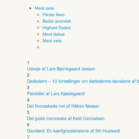
Mest sete
Fleste likes
Bedst anmeldt
Highest Rated
Mest debat
Mest sete
1
Udveje af Lars Bjerregaard Jessen
2
Dødsdømt – 10 fortællinger om dødsdømte danskere af M
3
Painkiller af Lars Kjædegaard
4
Det finmaskede net af Håkan Nesser
5
Det gode menneske af Keld Conradsen
6
Genfærd. En kærlighedshistorie af Siri Hustvedt
7