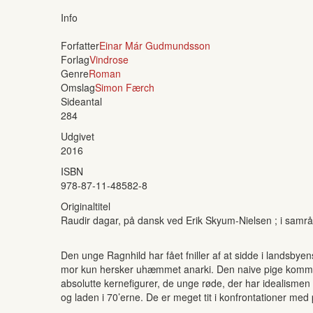
Info
Forfatter
Einar Már Gudmundsson
Forlag
Vindrose
Genre
Roman
Omslag
Simon Færch
Sideantal
284
Udgivet
2016
ISBN
978-87-11-48582-8
Originaltitel
Raudir dagar, på dansk ved Erik Skyum-Nielsen ; i samrå
Den unge Ragnhild har fået fniller af at sidde i landsby
mor kun hersker uhæmmet anarki. Den naive pige kommer
absolutte kernefigurer, de unge røde, der har idealism
og laden i 70’erne. De er meget tit i konfrontationer med 