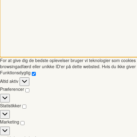
For at give dig de bedste oplevelser bruger vi teknologier som cookies t
browsingadfærd eller unikke ID'er på dette websted. Hvis du ikke giver 
Funktionsdygtig
Funktionsdygtig
Altid aktiv
Præferencer
Præferencer
Statistikker
Statistikker
Marketing
Marketing