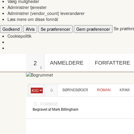
Vælg muligheder
Administrer tjenester
Administrer {vendor_count} leverandører
Læs mere om disse formål
Se præfer
Godkend
Afvis
Se præferencer
Gem præferencer
Cookiepolitik
2
ANMELDERE
FORFATTERE
BØRNEBØGER
ROMAN
KRIMI
KIG
FORRIGE
Begravet af Mark Billingham