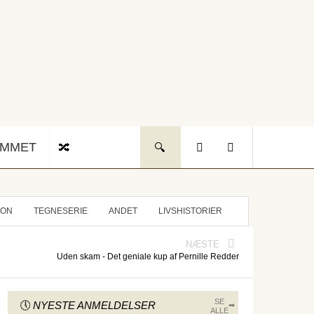
UMMET
ION
TEGNESERIE
ANDET
LIVSHISTORIER
NÆSTE
Uden skam - Det geniale kup af Pernille Redder
SE
NYESTE ANMELDELSER
ALLE