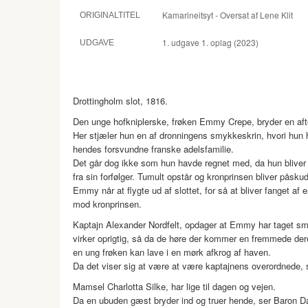
Kamarineitsyt - Oversat af Lene Klit
ORIGINALTITEL
1. udgave 1. oplag (2023)
UDGAVE
Drottingholm slot, 1816.
Den unge hofkniplerske, frøken Emmy Crepe, bryder en aften
Her stjæler hun en af dronningens smykkeskrin, hvori hun h
hendes forsvundne franske adelsfamilie.
Det går dog ikke som hun havde regnet med, da hun bliver 
fra sin forfølger. Tumult opstår og kronprinsen bliver påsku
Emmy når at flygte ud af slottet, for så at bliver fanget af
mod kronprinsen.
Kaptajn Alexander Nordfelt, opdager at Emmy har taget smy
virker oprigtig, så da de høre der kommer en fremmede der
en ung frøken kan lave i en mørk afkrog af haven.
Da det viser sig at være at være kaptajnens overordnede, ser
Mamsel Charlotta Silke, har lige til dagen og vejen.
Da en ubuden gæst bryder ind og truer hende, ser Baron Dan