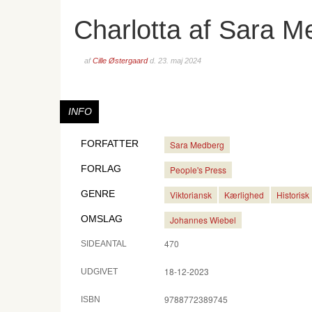
Charlotta af Sara M
af
Cille Østergaard
d.
23. maj 2024
INFO
FORFATTER
Sara Medberg
FORLAG
People's Press
GENRE
Viktoriansk
Kærlighed
Historisk
OMSLAG
Johannes Wiebel
470
SIDEANTAL
18-12-2023
UDGIVET
9788772389745
ISBN