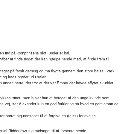
 ind på kronprinsens slot, under et bal.
åber at finde noget der kan hjælpe hende med, at finde frem til
taget på fersk gerning og må flygte gennem den store balsal, væk
dt og kaos bryder ud i salen.
 en anden herre, der tror at det var Emmy der havde affyret skuddet
kkeskrinet, men bliver hurtigt betaget af den unge kvinde som
es vej, ser Alexander kun en god forklaring på hvad en gentleman og
 parret sig nødsaget til at forgive en (falsk) forlovelse.
iel Ridderlöws sig nødsaget til at forsvare hende.