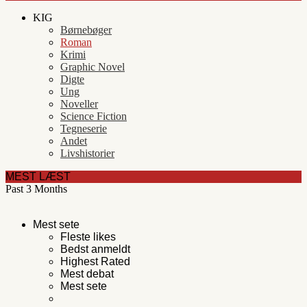
KIG
Børnebøger
Roman
Krimi
Graphic Novel
Digte
Ung
Noveller
Science Fiction
Tegneserie
Andet
Livshistorier
MEST LÆST
Past 3 Months
Mest sete
Fleste likes
Bedst anmeldt
Highest Rated
Mest debat
Mest sete