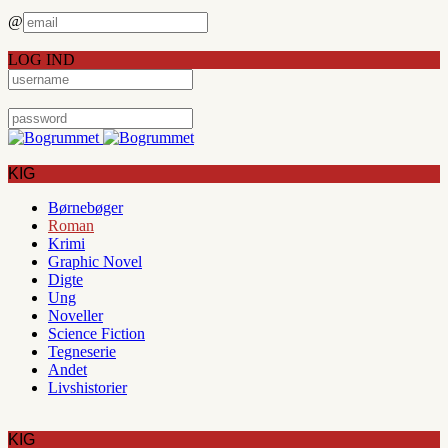
@
LOG IND
KIG
Børnebøger
Roman
Krimi
Graphic Novel
Digte
Ung
Noveller
Science Fiction
Tegneserie
Andet
Livshistorier
KIG