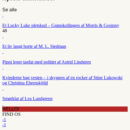
Se alle
Et Lucky Luke pletskud – Grønskollingen af Morris & Gosinny
48
Et liv langt borte af M. L. Stedman
Pippi leger tagfat med politiet af Astrid Lindgren
Kvinderne bag vesten – i skyggen af en rocker af Stine Lukowski
og Christina Ehrenskjöld
Smørklat af Lea Landgreen
HELLO!
FIND OS
-1
-1