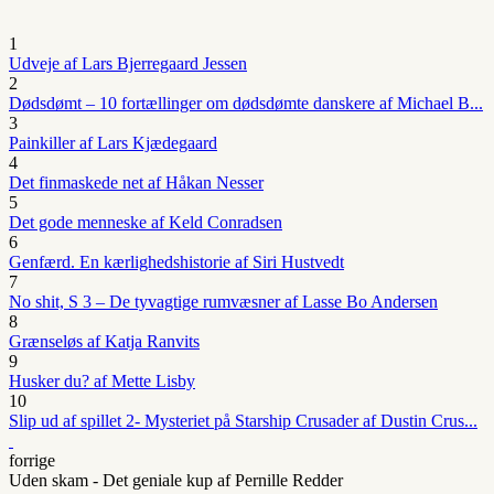
1
Udveje af Lars Bjerregaard Jessen
2
Dødsdømt – 10 fortællinger om dødsdømte danskere af Michael B...
3
Painkiller af Lars Kjædegaard
4
Det finmaskede net af Håkan Nesser
5
Det gode menneske af Keld Conradsen
6
Genfærd. En kærlighedshistorie af Siri Hustvedt
7
No shit, S 3 – De tyvagtige rumvæsner af Lasse Bo Andersen
8
Grænseløs af Katja Ranvits
9
Husker du? af Mette Lisby
10
Slip ud af spillet 2- Mysteriet på Starship Crusader af Dustin Crus...
forrige
Uden skam - Det geniale kup af Pernille Redder