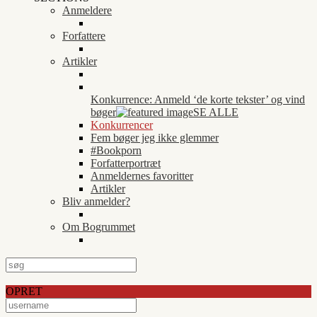
Anmeldere
Forfattere
Artikler
Konkurrence: Anmeld ‘de korte tekster’ og vind
bøger
SE ALLE
Konkurrencer
Fem bøger jeg ikke glemmer
#Bookporn
Forfatterportræt
Anmeldernes favoritter
Artikler
Bliv anmelder?
Om Bogrummet
OPRET