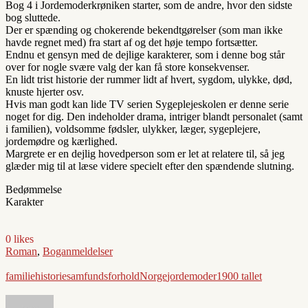
Bog 4 i Jordemoderkrøniken starter, som de andre, hvor den sidste
bog sluttede.
Der er spænding og chokerende bekendtgørelser (som man ikke
havde regnet med) fra start af og det høje tempo fortsætter.
Endnu et gensyn med de dejlige karakterer, som i denne bog står
over for nogle svære valg der kan få store konsekvenser.
En lidt trist historie der rummer lidt af hvert, sygdom, ulykke, død,
knuste hjerter osv.
Hvis man godt kan lide TV serien Sygeplejeskolen er denne serie
noget for dig. Den indeholder drama, intriger blandt personalet (samt
i familien), voldsomme fødsler, ulykker, læger, sygeplejere,
jordemødre og kærlighed.
Margrete er en dejlig hovedperson som er let at relatere til, så jeg
glæder mig til at læse videre specielt efter den spændende slutning.
Bedømmelse
Karakter
0 likes
Roman
,
Boganmeldelser
familie
historie
samfundsforhold
Norge
jordemoder
1900 tallet