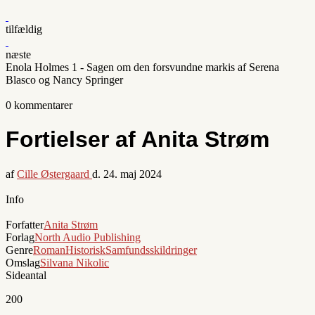
tilfældig
næste
Enola Holmes 1 - Sagen om den forsvundne markis af Serena
Blasco og Nancy Springer
0 kommentarer
Fortielser af Anita Strøm
af
Cille Østergaard
d.
24. maj 2024
Info
Forfatter
Anita Strøm
Forlag
North Audio Publishing
Genre
Roman
Historisk
Samfundsskildringer
Omslag
Silvana Nikolic
Sideantal
200