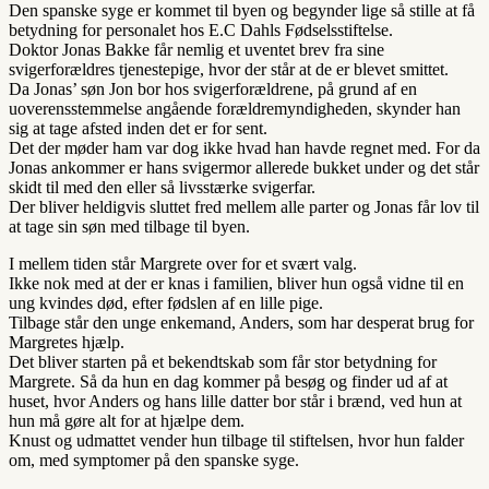
Den spanske syge er kommet til byen og begynder lige så stille at få
betydning for personalet hos E.C Dahls Fødselsstiftelse.
Doktor Jonas Bakke får nemlig et uventet brev fra sine
svigerforældres tjenestepige, hvor der står at de er blevet smittet.
Da Jonas’ søn Jon bor hos svigerforældrene, på grund af en
uoverensstemmelse angående forældremyndigheden, skynder han
sig at tage afsted inden det er for sent.
Det der møder ham var dog ikke hvad han havde regnet med. For da
Jonas ankommer er hans svigermor allerede bukket under og det står
skidt til med den eller så livsstærke svigerfar.
Der bliver heldigvis sluttet fred mellem alle parter og Jonas får lov til
at tage sin søn med tilbage til byen.
I mellem tiden står Margrete over for et svært valg.
Ikke nok med at der er knas i familien, bliver hun også vidne til en
ung kvindes død, efter fødslen af en lille pige.
Tilbage står den unge enkemand, Anders, som har desperat brug for
Margretes hjælp.
Det bliver starten på et bekendtskab som får stor betydning for
Margrete. Så da hun en dag kommer på besøg og finder ud af at
huset, hvor Anders og hans lille datter bor står i brænd, ved hun at
hun må gøre alt for at hjælpe dem.
Knust og udmattet vender hun tilbage til stiftelsen, hvor hun falder
om, med symptomer på den spanske syge.