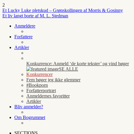
2
Et Lucky Luke pletskud – Grønskollingen af Morris & Gosinny
Et liv langt borte af M. L. Stedman
Anmeldere
Forfattere
Artikler
Konkurrence: Anmeld ‘de korte tekster’ og vind bøger
SE ALLE
Konkurrencer
Fem bøger jeg ikke glemmer
#Bookporn
Forfatterportræt
Anmeldernes favoritter
Artikler
Bliv anmelder?
Om Bogrummet
SECTIONS